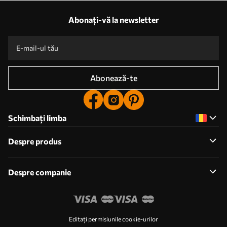
Avantajele noastre
Răspunsuri:
1
Abonați-vă la newsletter
Producție în funcție de dimensiunile individuale
Participați la promoțiile de sărbători 2025 și obțineți o reducere
Editare foto profesională gratuită
Coduri promoționale cu reduceri la comandă!
Abonează-te
Schimbați limba
Despre produs
Despre companie
Editați permisiunile cookie-urilor