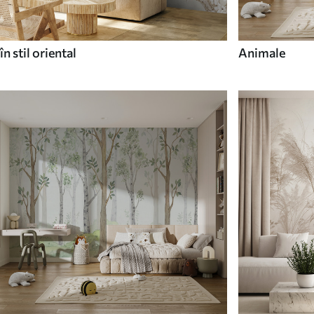
în stil oriental
Animale