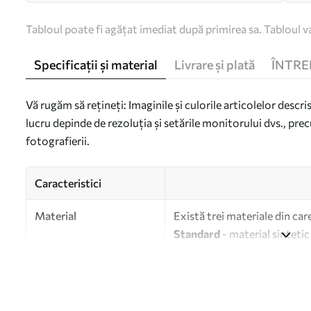
Tabloul poate fi agățat imediat după primirea sa. Tabloul va
Specificații și material
Livrare și plată
ÎNTRE
Vă rugăm să rețineți: Imaginile și culorile articolelor descri
lucru depinde de rezoluția și setările monitorului dvs., prec
fotografierii.
Caracteristici
Material
Există trei materiale din car
Standard
- material sintetic
Premium
- un material mat s
Eco-Premium
- pânză de în
Autor
UWALLS