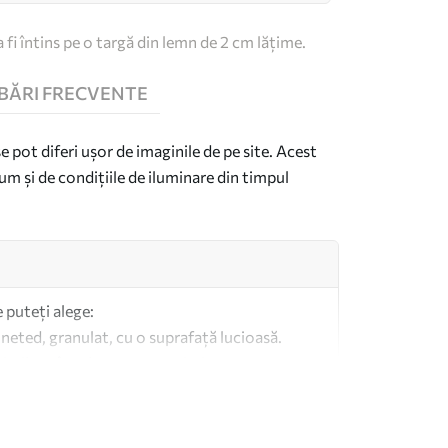
 fi întins pe o targă din lemn de 2 cm lățime.
BĂRI FRECVENTE
se pot diferi ușor de imaginile de pe site. Acest
um și de condițiile de iluminare din timpul
e puteți alege:
 neted, granulat, cu o suprafață lucioasă.
imilar pânzelor pentru artiști.
altă calitate fabricată din bumbac 100%.