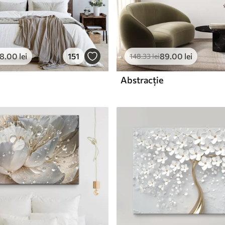
78
.00
lei
151
89
.00
lei
148
.33
lei
Abstracție