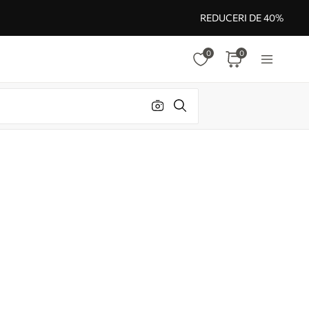
REDUCERI DE 40%
0
0