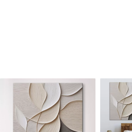
Numărul articolului
s48588
În plus
Puteți adăuga un strat de la
Materiale disponibile
Standard
Premium
De La
80
.01
lei
De La
99
.99
lei
✓
✓
Culori vii și intense
Culori vii și intense
✓
✓
Rezistent la decolorare
Rezistent la decolora
✓
✓
Cerneală sigură și inodoră
Cerneală sigură și ino
✗
✓
Suprafață tip pânză
Suprafață tip pânză
✗
✗
Material ecologic
Material ecologic