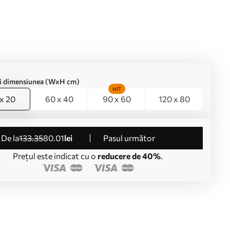
ți dimensiunea (WxH cm)
HIT
x 20
60 x 40
90 x 60
120 x 80
de la
133
.35
80
.01
lei
Pasul următor
Prețul este indicat cu o
reducere de 40%
.