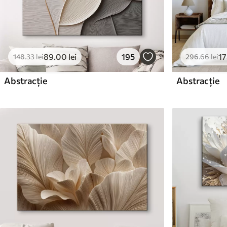
89
.00
lei
195
1
148
.33
lei
296
.66
lei
Abstracție
Abstracție