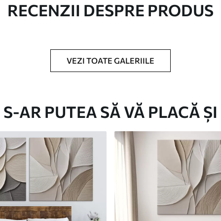
RECENZII DESPRE PRODUS
c.
VEZI TOATE GALERIILE
Eco-Premium
S-AR PUTEA SĂ VĂ PLACĂ ȘI
De La
124
.99
lei
✓
Culori vii și intense
✓
re
Rezistent la decolorare
✓
doră
Cerneală sigură și inodoră
✓
Suprafață tip pânză
✓
Material ecologic