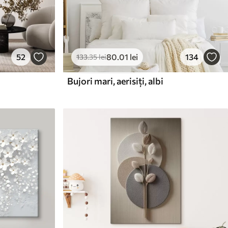
52
80
.01
lei
134
133
.35
lei
Bujori mari, aerisiți, albi