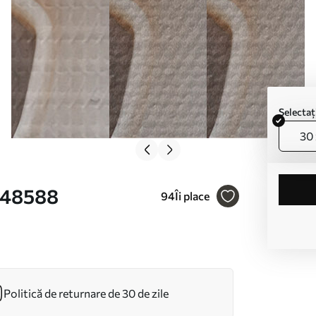
Selecta
30 
 s48588
94
Îi place
Politică de returnare de 30 de zile