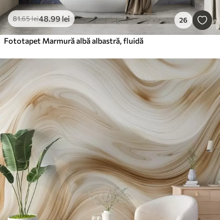
48
.99
lei
81
.65
lei
26
Fototapet Marmură albă albastră, fluidă