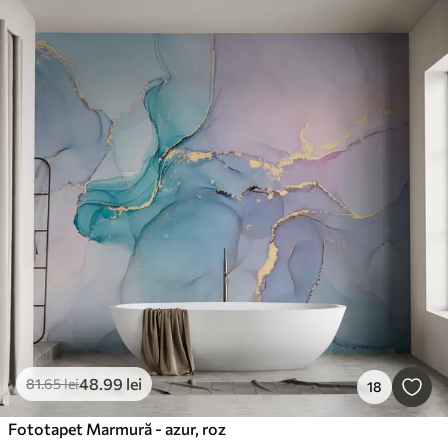
48
.99
lei
81
.65
lei
18
Fototapet Marmură - azur, roz