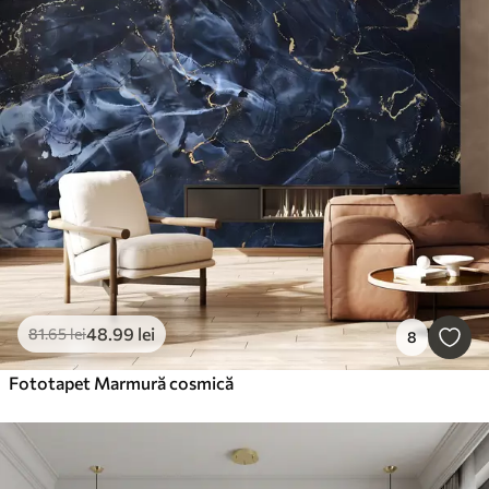
48
.99
lei
81
.65
lei
8
Fototapet Marmură cosmică