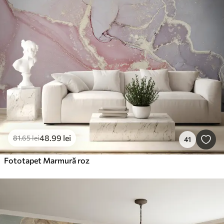
48
.99
lei
81
.65
lei
41
Fototapet Marmură roz