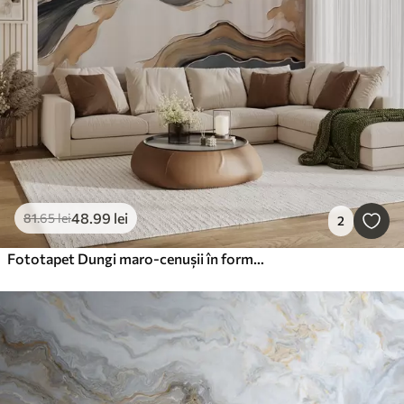
48
.99
lei
81
.65
lei
2
Fototapet Dungi maro-cenușii în formă de valuri