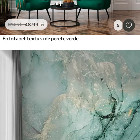
48
.99
lei
81
.65
lei
5
Fototapet textura de perete verde