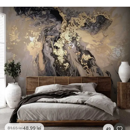
48
.99
lei
81
.65
lei
49