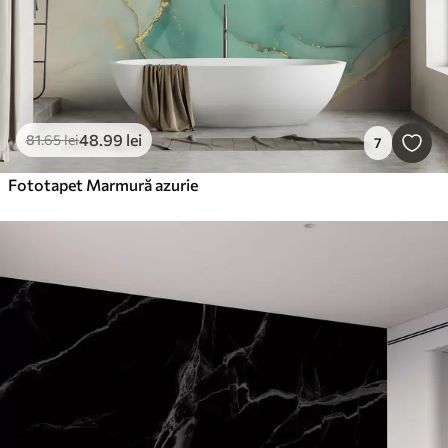
48
.99
lei
81
.65
lei
7
Fototapet Marmură azurie