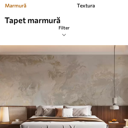
Marmură
Textura
Tapet marmură
Filter
Etichete
Formatul imaginii
Paletă de culori
Inteligent
Șterge toate filtrele