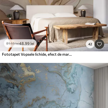
48
.99
lei
81
.65
lei
42
Fototapet Vopsele lichide, efect de marmură