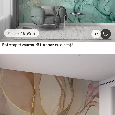
48
.99
lei
81
.65
lei
37
Fototapet Marmură turcoaz cu o ceață fină