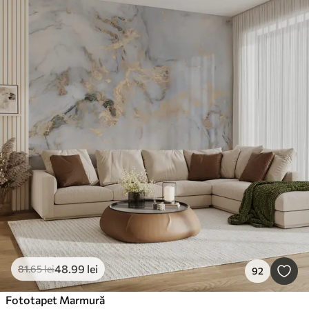
48
.99
lei
81
.65
lei
92
Fototapet Marmură