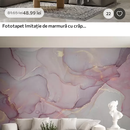
48
.99
lei
81
.65
lei
22
Fototapet Imitație de marmură cu crăpături fine și vene galbene