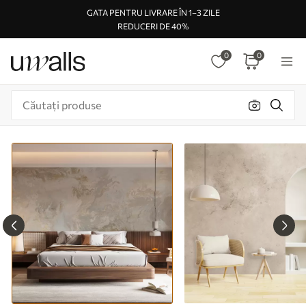
GATA PENTRU LIVRARE ÎN 1–3 ZILE
REDUCERI DE 40%
0
0