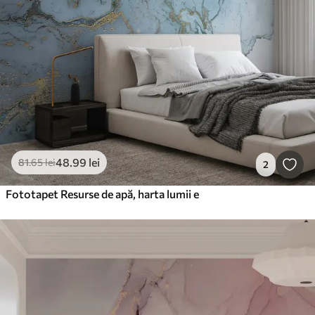
48
.99
lei
81
.65
lei
2
Fototapet Resurse de apă, harta lumii e