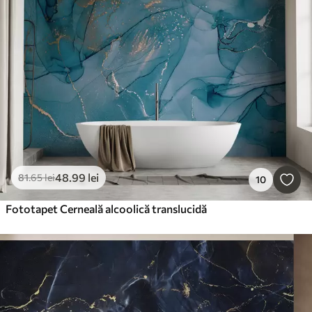
48
.99
lei
81
.65
lei
10
Fototapet Cerneală alcoolică translucidă