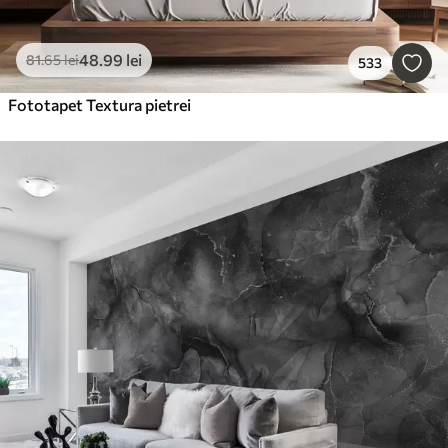
48
.99
lei
81
.65
lei
533
Fototapet Textura pietrei