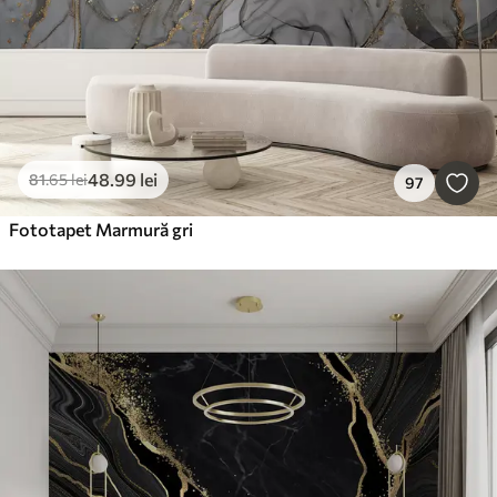
48
.99
lei
81
.65
lei
97
Fototapet Marmură gri