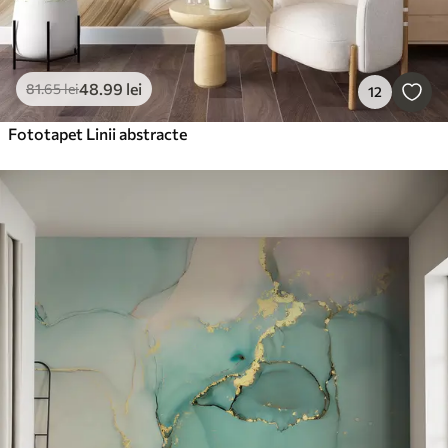
48
.99
lei
81
.65
lei
12
Fototapet Linii abstracte