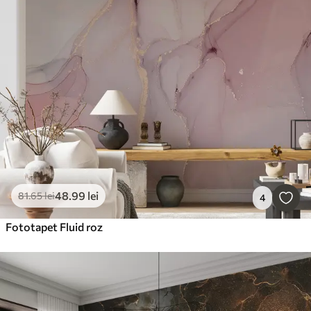
48
.99
lei
81
.65
lei
4
Fototapet Fluid roz