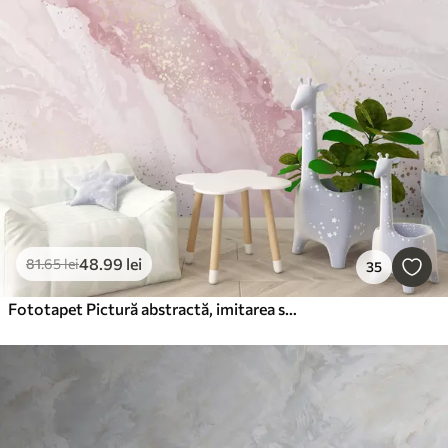
48
.99
lei
81
.65
lei
35
Fototapet Pictură abstractă, imitarea suprafeței de marmură a pietrei