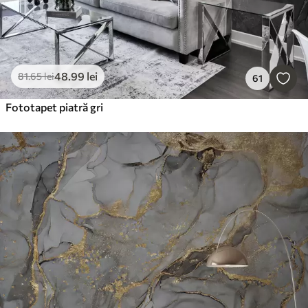
48
.99
lei
81
.65
lei
61
Fototapet piatră gri