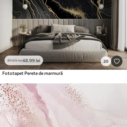
48
.99
lei
81
.65
lei
20
Fototapet Perete de marmură