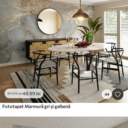
48
.99
lei
81
.65
lei
44
Fototapet Marmură gri și galbenă