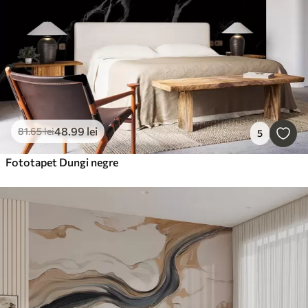
48
.99
lei
81
.65
lei
5
Fototapet Dungi negre