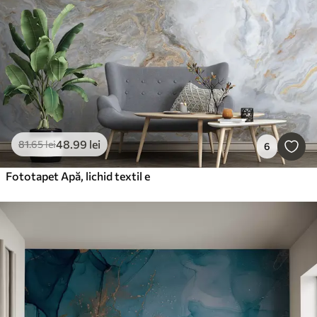
48
.99
lei
81
.65
lei
6
Fototapet Apă, lichid textil e