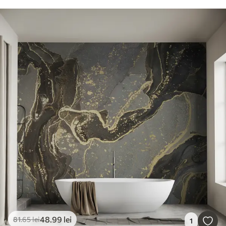
48
.99
lei
81
.65
lei
1