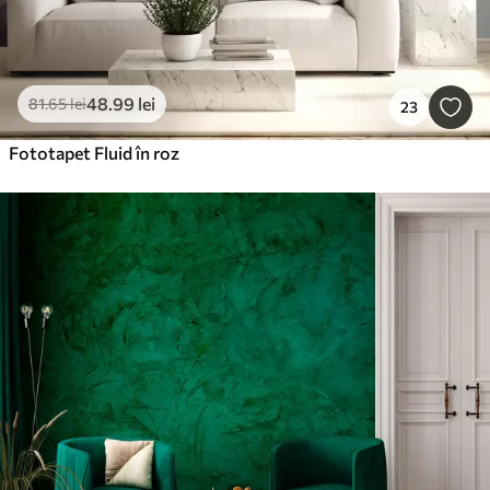
48
.99
lei
81
.65
lei
23
Fototapet Fluid în roz