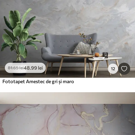
48
.99
lei
81
.65
lei
12
Fototapet Amestec de gri și maro