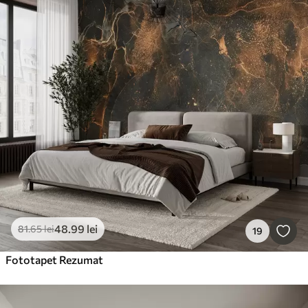
48
.99
lei
81
.65
lei
19
Fototapet Rezumat