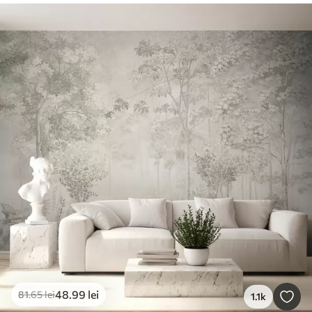
48
.99
lei
81
.65
lei
1.1k