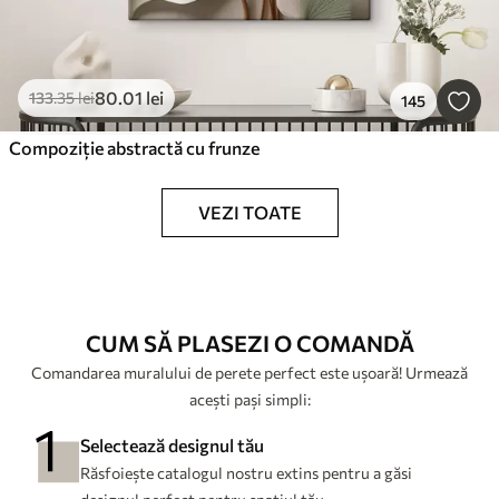
80
.01
lei
133
.35
lei
145
Compoziție abstractă cu frunze
VEZI TOATE
CUM SĂ PLASEZI O COMANDĂ
Comandarea muralului de perete perfect este ușoară! Urmează
acești pași simpli:
Selectează designul tău
Răsfoiește catalogul nostru extins pentru a găsi