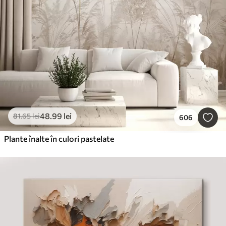
48
.99
lei
81
.65
lei
606
Plante înalte în culori pastelate