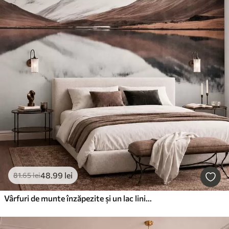
48
.99
lei
81
.65
lei
Vârfuri de munte înzăpezite și un lac liniștit, cu o oglindire ca de oglindă