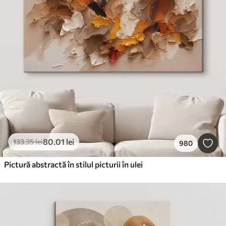
80
.01
lei
133
.35
lei
980
Pictură abstractă în stilul picturii în ulei