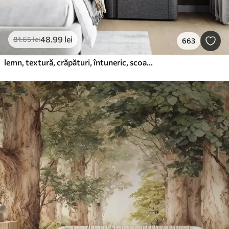
48
.99
lei
81
.65
lei
663
lemn, textură, crăpături, întuneric, scoarță, suprafață