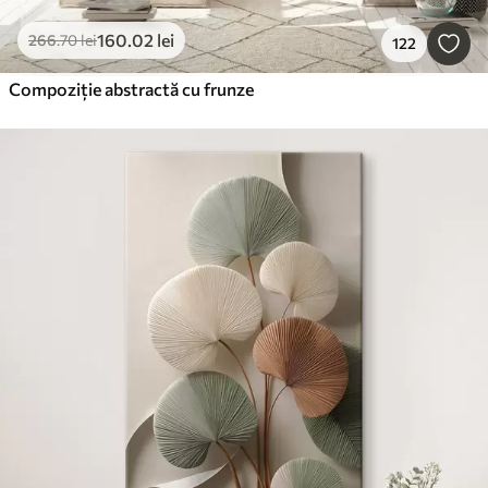
160
.02
lei
266
.70
lei
122
Compoziție abstractă cu frunze