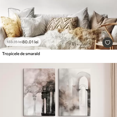
80
.01
lei
133
.35
lei
Tropicele de smarald