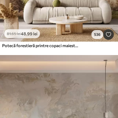
48
.99
lei
81
.65
lei
536
Potecă forestieră printre copaci maiestuoși, în stil acuarelă