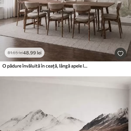
48
.99
lei
81
.65
lei
O pădure învăluită în ceață, lângă apele liniștite, în nuanțe pastelate naturale și delicate