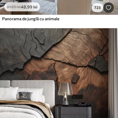
48
.99
lei
81
.65
lei
723
Panorama de junglă cu animale