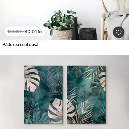
80
.01
lei
133
.35
lei
Pădurea ceațoasă