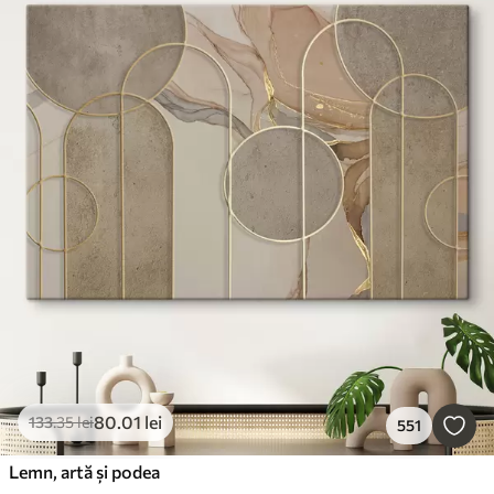
80
.01
lei
133
.35
lei
551
Lemn, artă și podea