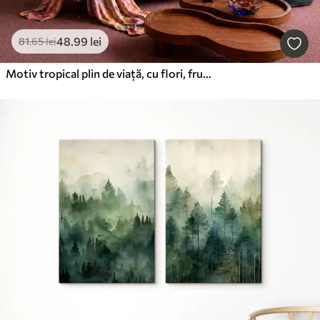
48
.99
lei
81
.65
lei
Motiv tropical plin de viață, cu flori, frunze și fructe colorate