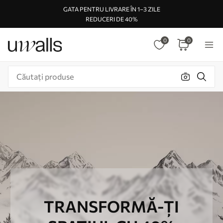
GATA PENTRU LIVRARE ÎN 1–3 ZILE
REDUCERI DE 40%
0
0
TRANSFORMĂ-ȚI