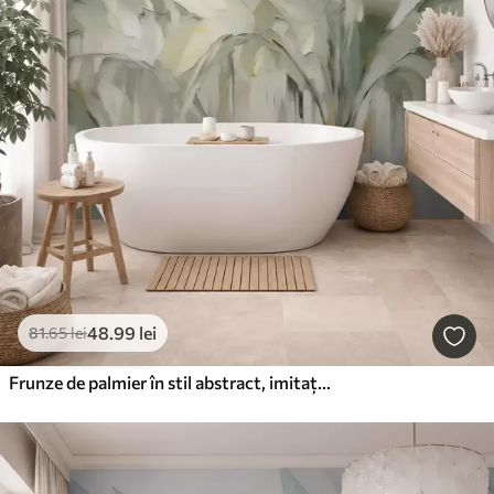
48
.99
lei
81
.65
lei
Frunze de palmier în stil abstract, imitație de pictură