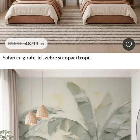
48
.99
lei
81
.65
lei
Safari cu girafe, lei, zebre și copaci tropicali