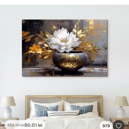
80
.01
lei
133
.35
lei
979