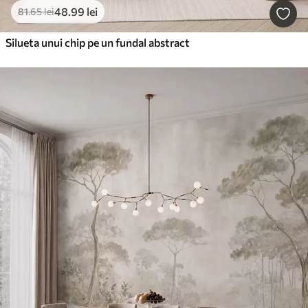
48
.99
lei
81
.65
lei
Silueta unui chip pe un fundal abstract