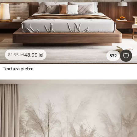
48
.99
lei
81
.65
lei
532
Textura pietrei