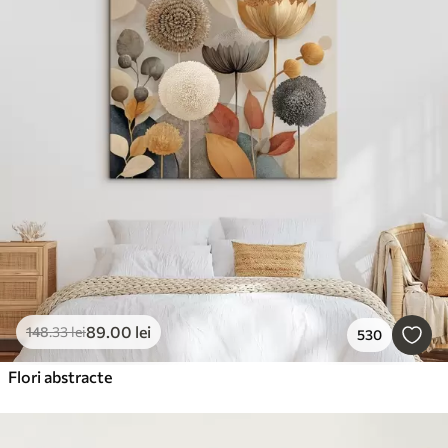
89
.00
lei
148
.33
lei
530
Flori abstracte