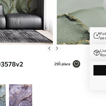
Fot
pe 
Liv
Ro
93578v2
29
Îi place