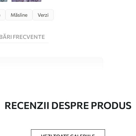
e
Măsline
Verzi
BĂRI FRECVENTE
 înaltă calitate, fiecare potrivit pentru camere
 informații sunt disponibile mai jos sau în
lizare.
RECENZII DESPRE PRODUS