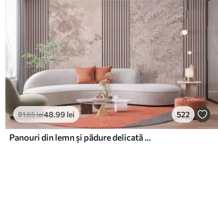
48
.99
lei
522
81
.65
lei
Panouri din lemn și pădure delicată în tonuri roz