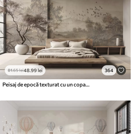
48
.99
lei
364
81
.65
lei
Peisaj de epocă texturat cu un copac lângă râu și un cer înnorat, arta naturii în tonuri sepia