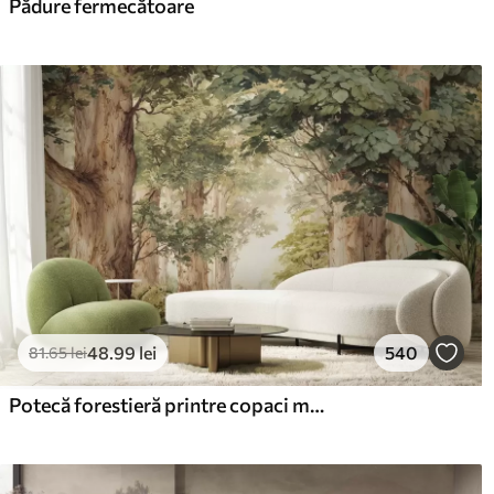
Pădure fermecătoare
48
.99
lei
540
81
.65
lei
Potecă forestieră printre copaci maiestuoși, în stil acuarelă