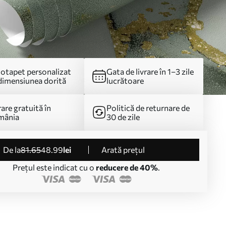
otapet personalizat
Gata de livrare în 1–3 zile
dimensiunea dorită
lucrătoare
rare gratuită în
Politică de returnare de
mânia
30 de zile
de la
81
.65
48
.99
lei
Arată prețul
Prețul este indicat cu o
reducere de 40%
.