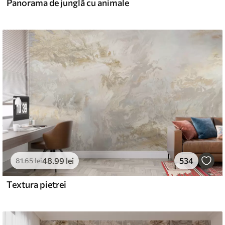
Panorama de junglă cu animale
48
.99
lei
534
81
.65
lei
Textura pietrei