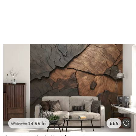
48
.99
lei
665
81
.65
lei