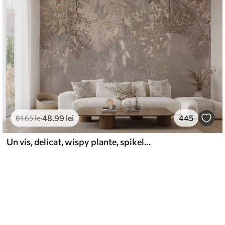
48
.99
lei
445
81
.65
lei
Un vis, delicat, wispy plante, spikelets și flori în culori pastelate maro pe un fundal cețos, texturat