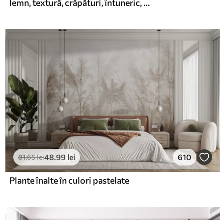
lemn, textură, crăpături, întuneric, scoarță, suprafață
48
.99
lei
610
81
.65
lei
Plante înalte în culori pastelate