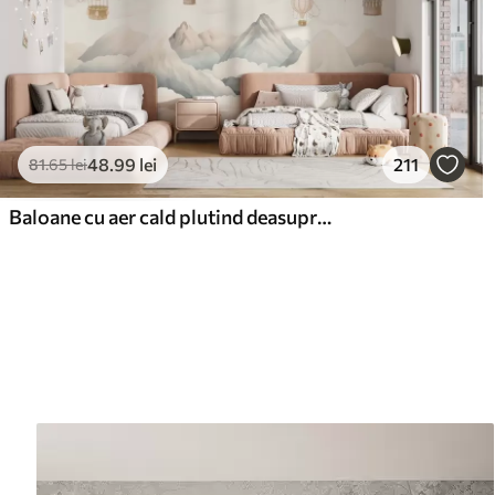
48
.99
lei
211
81
.65
lei
Baloane cu aer cald plutind deasupra munților în tonuri pastelate neutre și moi