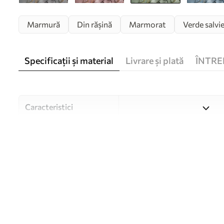
Marmură
Din rășină
Marmorat
Verde salvi
Specificații și material
Livrare și plată
ÎNTRE
Caracteristici
Material
Alegeți din trei materiale de
și bugete diferite. Mai multe
timpul procesului de persona
Autor
Studioul de design Uwalls
Numărul articolului
u93578v2