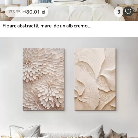
80
.01
lei
3
133
.35
lei
Floare abstractă, mare, de un alb cremos, cu petale delicate, dispuse în straturi