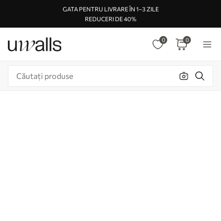
GATA PENTRU LIVRARE ÎN 1–3 ZILE
REDUCERI DE 40%
0
0