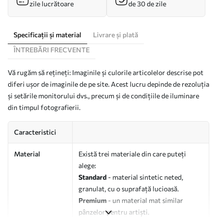
zile lucrătoare
de 30 de zile
Specificații și material
Livrare și plată
ÎNTREBĂRI FRECVENTE
Vă rugăm să rețineți: Imaginile și culorile articolelor descrise pot
diferi ușor de imaginile de pe site. Acest lucru depinde de rezoluția
și setările monitorului dvs., precum și de condițiile de iluminare
din timpul fotografierii.
Caracteristici
Material
Există trei materiale din care puteți
alege:
Standard
- material sintetic neted,
granulat, cu o suprafață lucioasă.
Premium
- un material mat similar
pânzelor pentru artiști.