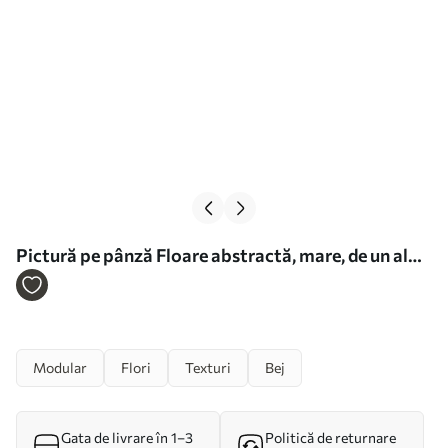
Pictură pe pânză Floare abstractă, mare, de un alb
cremos, cu petale delicate, dispuse în straturi Nr
m30691
Modular
Flori
Texturi
Bej
Gata de livrare în 1–3
Politică de returnare