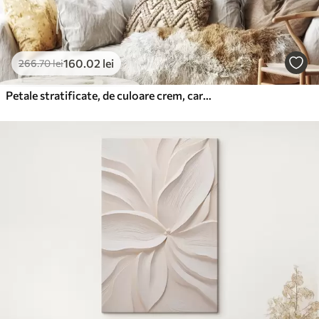
160
.02
lei
266
.70
lei
Petale stratificate, de culoare crem, care formează motive florale abstracte, artă texturată