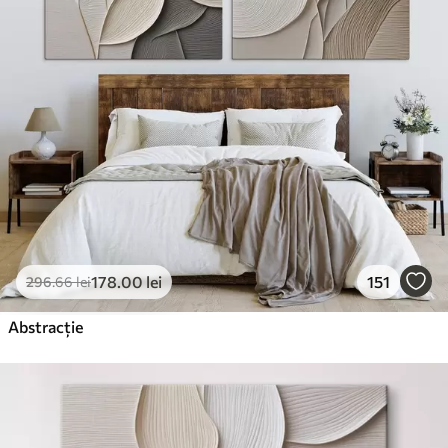
✗
Material ecologic
Premium
De La
199
.98
lei
✓
Culori vii și intense
✓
Rezistent la decolorare
✓
Cerneală sigură și inodoră
✓
Suprafață tip pânză
✗
Material ecologic
178
.00
lei
151
296
.66
lei
Eco-Premium
De La
249
.98
lei
Abstracție
✓
Culori vii și intense
✓
Rezistent la decolorare
✓
Cerneală sigură și inodoră
✓
Suprafață tip pânză
✓
Material ecologic