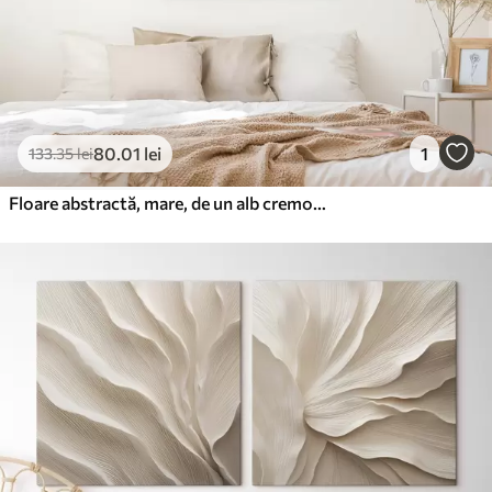
80
.01
lei
1
133
.35
lei
Floare abstractă, mare, de un alb cremos, cu petale delicate, dispuse în straturi