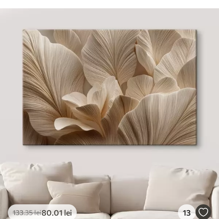
80
.01
lei
13
133
.35
lei