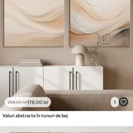
178
.00
lei
1
296
.66
lei
Valuri abstracte în tonuri de bej