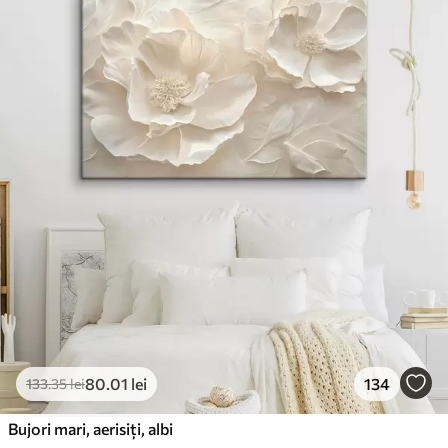
80
.01
lei
134
133
.35
lei
Bujori mari, aerisiți, albi