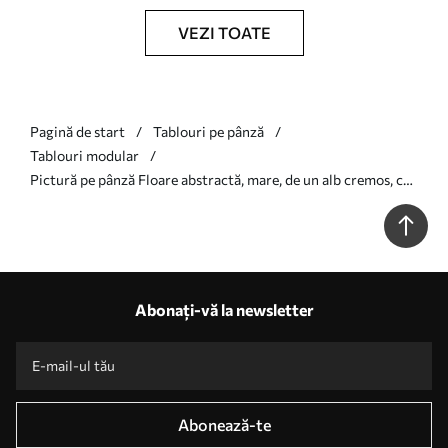
VEZI TOATE
Pagină de start
Tablouri pe pânză
Tablouri modular
Pictură pe pânză Floare abstractă, mare, de un alb cremos, cu
petale delicate, dispuse în straturi Nr m30691
Abonați-vă la newsletter
Abonează-te