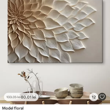
80
.01
lei
12
133
.35
lei
Model floral