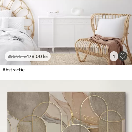
178
.00
lei
1
296
.66
lei
Abstracție