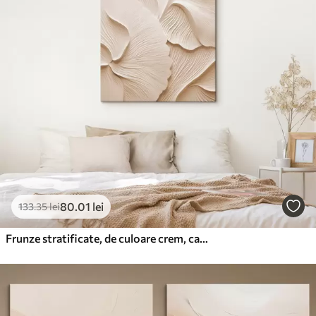
80
.01
lei
133
.35
lei
Frunze stratificate, de culoare crem, care formează motive florale abstracte, artă texturată