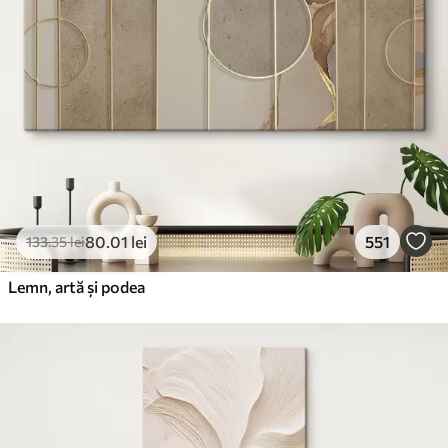
80
.01
lei
551
133
.35
lei
Lemn, artă și podea