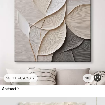
89
.00
lei
195
148
.33
lei
Abstracție