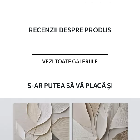
Eco-Premium
- pânză de înaltă calitate
fabricată din bumbac 100%.
Autor
UWALLS
RECENZII DESPRE PRODUS
Numărul
m30691
articolului
VEZI TOATE GALERIILE
În plus
Puteți adăuga un strat de lac.
Materiale disponibile
S-AR PUTEA SĂ VĂ PLACĂ ȘI
Standard
De La
160
.02
lei
✓
Culori vii și intense
✓
Rezistent la decolorare
✓
Cerneală sigură și inodoră
✗
Suprafață tip pânză