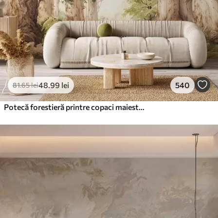
48
.99
lei
540
81
.65
lei
Potecă forestieră printre copaci maiestuoși, în stil acuarelă