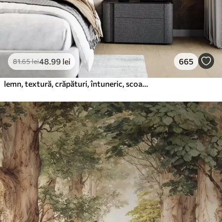
48
.99
lei
665
81
.65
lei
lemn, textură, crăpături, întuneric, scoarță, suprafață