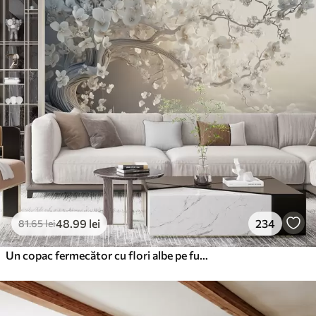
48
.99
lei
234
81
.65
lei
Un copac fermecător cu flori albe pe fundal de nori într-un stil interesant în culori calde delicate