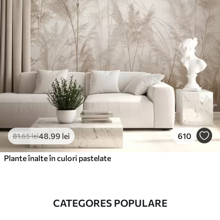
48
.99
lei
610
81
.65
lei
Plante înalte în culori pastelate
CATEGORES POPULARE