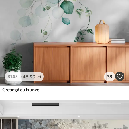
Premium
220
.02
132
.01
lei
/m²
Vinil Premium
250
.00
150
.00
lei
/m²
Peel and Stick
300
.00
180
.00
lei
/m²
48
.99
lei
38
81
.65
lei
Creangă cu frunze