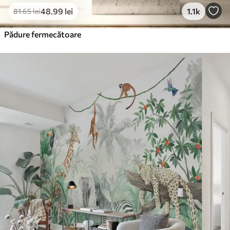
48
.99
lei
1.1k
81
.65
lei
Pădure fermecătoare