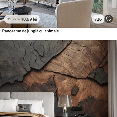
48
.99
lei
726
81
.65
lei
Panorama de junglă cu animale