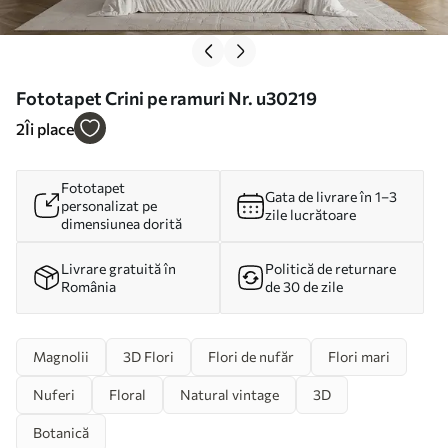
Fototapet Crini pe ramuri Nr. u30219
2
Îi place
Fototapet
Gata de livrare în 1–3
personalizat pe
zile lucrătoare
dimensiunea dorită
Livrare gratuită în
Politică de returnare
România
de 30 de zile
Magnolii
3D Flori
Flori de nufăr
Flori mari
Nuferi
Floral
Natural vintage
3D
Botanică