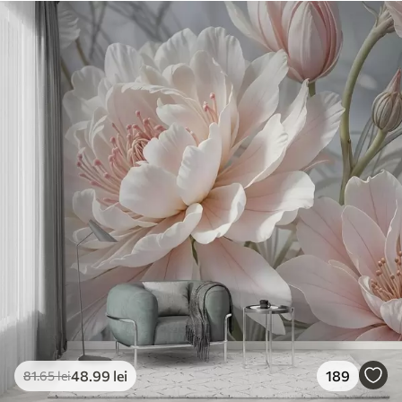
48
.99
lei
189
81
.65
lei