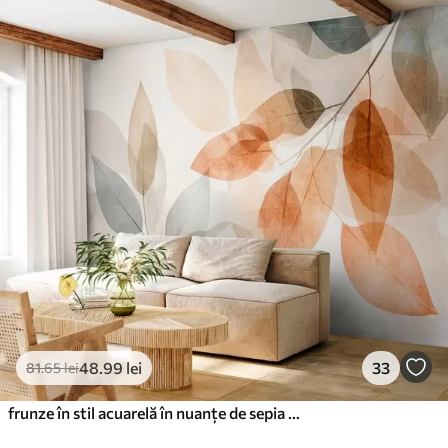
48
.99
lei
33
81
.65
lei
frunze în stil acuarelă în nuanțe de sepia și gri