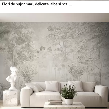
Flori de bujor mari, delicate, albe și roz, cu petale moi, pufoase, pe un fundal gri neclar