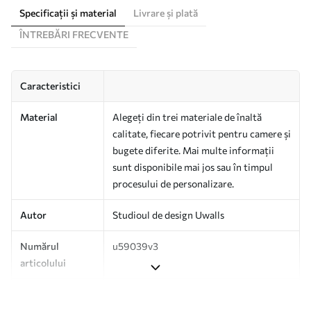
Specificații și material
Livrare și plată
ÎNTREBĂRI FRECVENTE
Caracteristici
Material
Alegeți din trei materiale de înaltă
calitate, fiecare potrivit pentru camere și
bugete diferite. Mai multe informații
sunt disponibile mai jos sau în timpul
procesului de personalizare.
Autor
Studioul de design Uwalls
Numărul
u59039v3
articolului
Producție
Tipărit la comandă și livrat în role de
până la 50 cm lățime.