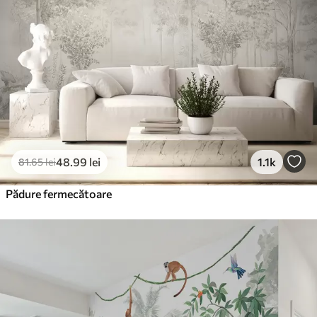
220
.02
132
.01
lei
/m²
Vinil Premium
250
.00
150
.00
lei
/m²
Peel and Stick
300
.00
180
.00
lei
/m²
48
.99
lei
1.1k
81
.65
lei
Pădure fermecătoare