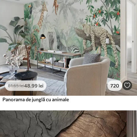
48
.99
lei
720
81
.65
lei
Panorama de junglă cu animale