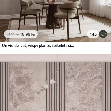
48
.99
lei
445
81
.65
lei
Un vis, delicat, wispy plante, spikelets și flori în culori pastelate maro pe un fundal cețos, texturat