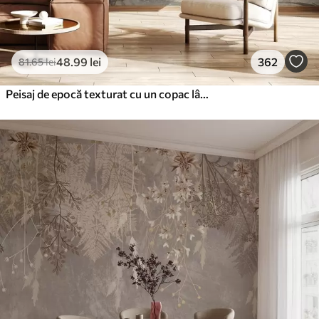
48
.99
lei
362
81
.65
lei
Peisaj de epocă texturat cu un copac lângă râu și un cer înnorat, arta naturii în tonuri sepia