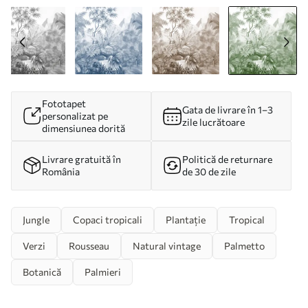
Fototapet
Gata de livrare în 1–3
personalizat pe
zile lucrătoare
dimensiunea dorită
Livrare gratuită în
Politică de returnare
România
de 30 de zile
Jungle
Copaci tropicali
Plantație
Tropical
Verzi
Rousseau
Natural vintage
Palmetto
Botanică
Palmieri