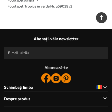
Fototapet Junglă
Fototapet Tropice în verde Nr. u59039v3
Abonați-vă la newsletter
Abonează-te
Schimbați limba
Despre produs