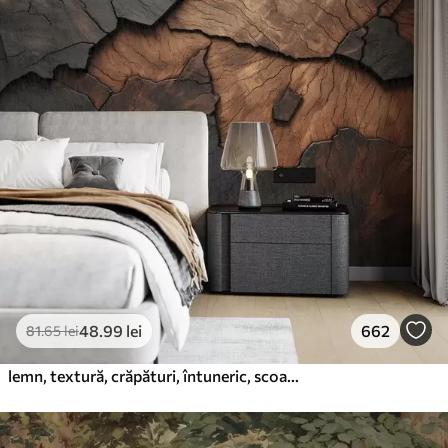
48
.99
lei
662
81
.65
lei
lemn, textură, crăpături, întuneric, scoarță, suprafață