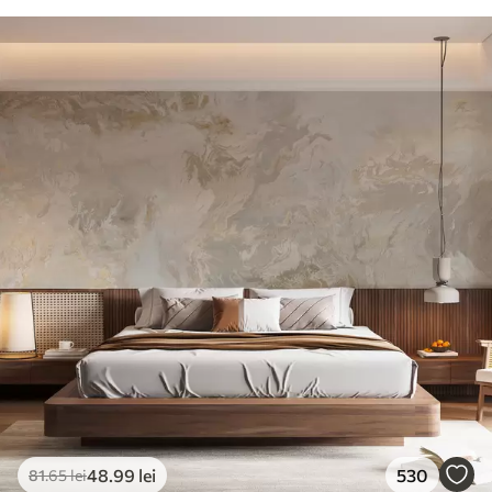
48
.99
lei
530
81
.65
lei