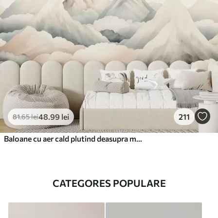
48
.99
lei
211
81
.65
lei
Baloane cu aer cald plutind deasupra munților în tonuri pastelate neutre și moi
CATEGORES POPULARE