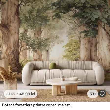
48
.99
lei
531
81
.65
lei
Potecă forestieră printre copaci maiestuoși, în stil acuarelă