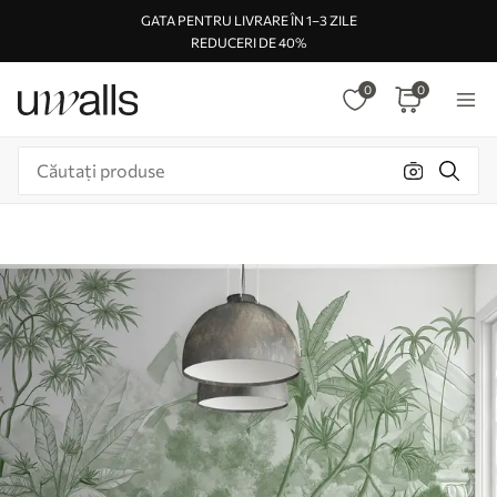
GATA PENTRU LIVRARE ÎN 1–3 ZILE
REDUCERI DE 40%
0
0