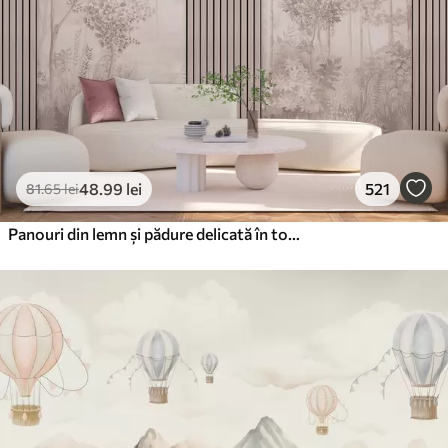
48
.99
lei
521
81
.65
lei
Panouri din lemn și pădure delicată în tonuri roz