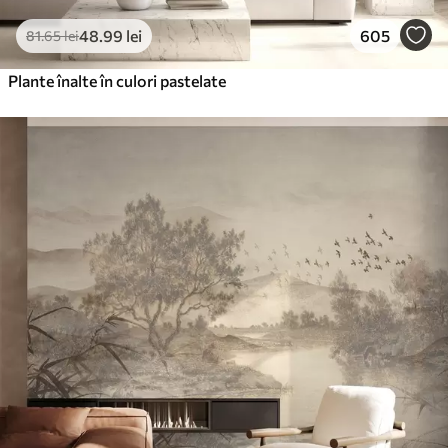
48
.99
lei
605
81
.65
lei
Plante înalte în culori pastelate