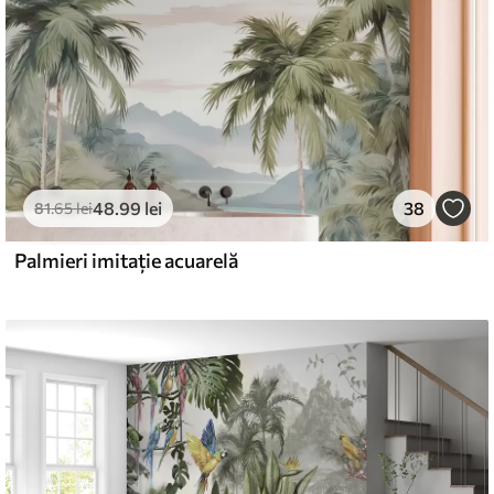
48
.99
lei
38
81
.65
lei
Palmieri imitație acuarelă