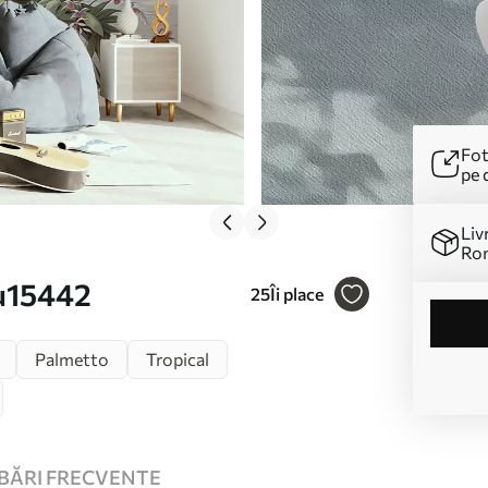
Fot
pe 
Liv
Ro
 u15442
25
Îi place
Palmetto
Tropical
BĂRI FRECVENTE