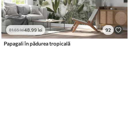
48
.99
lei
92
81
.65
lei
Papagali în pădurea tropicală