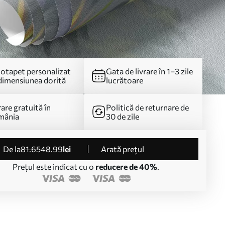
otapet personalizat
Gata de livrare în 1–3 zile
dimensiunea dorită
lucrătoare
rare gratuită în
Politică de returnare de
mânia
30 de zile
de la
81
.65
48
.99
lei
Arată prețul
Prețul este indicat cu o
reducere de 40%
.