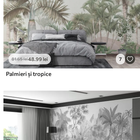
48
.99
lei
7
81
.65
lei
Palmieri și tropice