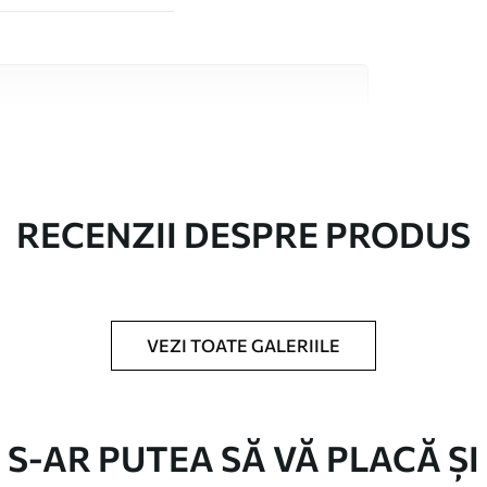
 înaltă calitate, fiecare potrivit pentru camere
 informații sunt disponibile mai jos sau în
lizare.
RECENZII DESPRE PRODUS
VEZI TOATE GALERIILE
în role de până la 50 cm lățime.
/sau adeziv pentru tapet.
S-AR PUTEA SĂ VĂ PLACĂ ȘI
urete moale. Fototapetul cu strat de lac