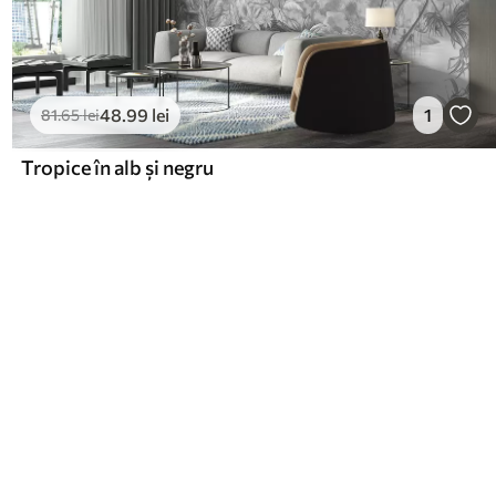
48
.99
lei
1
81
.65
lei
Tropice în alb și negru