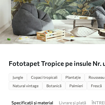
Fototapet Tropice pe insule Nr.
Jungle
Copaci tropicali
Plantație
Rousseau
Natural vintage
Botanică
Palmieri
Frescă
Specificații și material
Livrare și plată
ÎNTRE