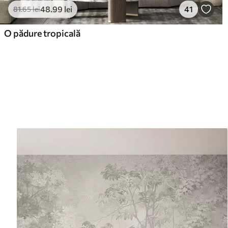
48
.99
lei
41
81
.65
lei
O pădure tropicală