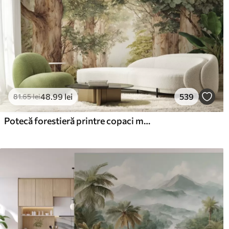
48
.99
lei
539
81
.65
lei
Potecă forestieră printre copaci maiestuoși, în stil acuarelă