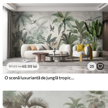
48
.99
lei
25
81
.65
lei
O scenă luxuriantă de junglă tropicală cu diferiți palmieri, frunze mari și flori colorate în prim plan