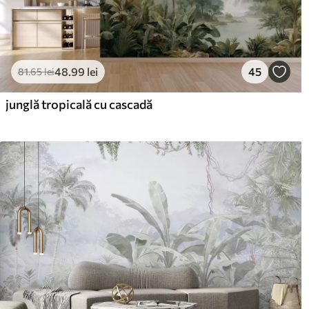
48
.99
lei
45
81
.65
lei
junglă tropicală cu cascadă