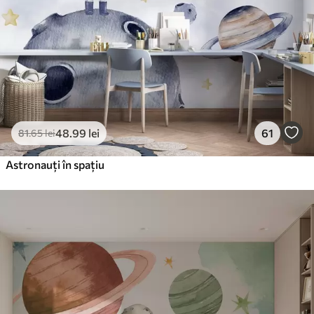
Vinil Premium
250
.00
150
.00
lei
/m²
Peel and Stick
300
.00
180
.00
lei
/m²
48
.99
lei
61
81
.65
lei
Astronauți în spațiu