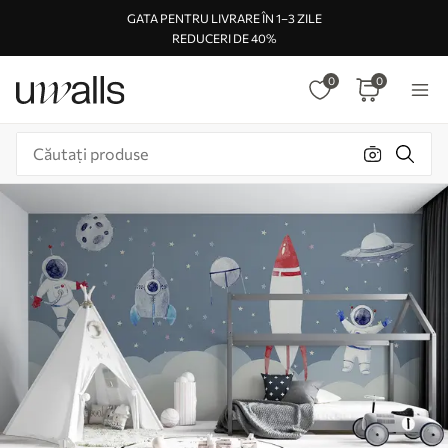
GATA PENTRU LIVRARE ÎN 1–3 ZILE
REDUCERI DE 40%
0
0