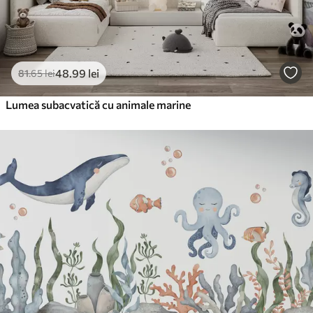
48
.99
lei
81
.65
lei
Lumea subacvatică cu animale marine