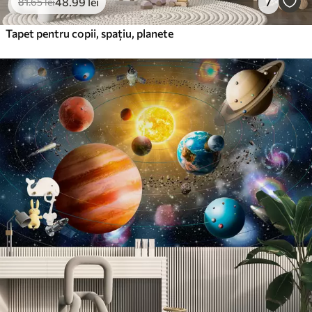
48
.99
lei
7
81
.65
lei
Tapet pentru copii, spațiu, planete