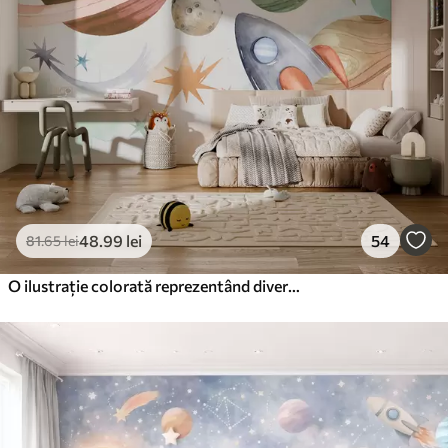
48
.99
lei
54
81
.65
lei
O ilustrație colorată reprezentând diverse planete și spațiu acuarelă