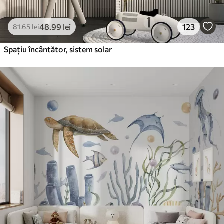
48
.99
lei
123
81
.65
lei
Spațiu încântător, sistem solar