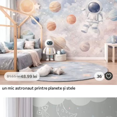
48
.99
lei
36
81
.65
lei
un mic astronaut printre planete și stele