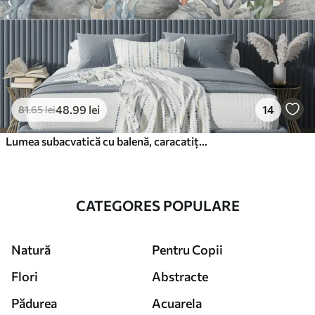
48
.99
lei
14
81
.65
lei
Lumea subacvatică cu balenă, caracatiță, țestoasă
CATEGORES POPULARE
Natură
Pentru Copii
Flori
Abstracte
Pădurea
Acuarela