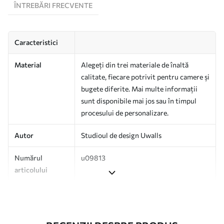
ÎNTREBĂRI FRECVENTE
Caracteristici
Material
Alegeți din trei materiale de înaltă
calitate, fiecare potrivit pentru camere și
bugete diferite. Mai multe informații
sunt disponibile mai jos sau în timpul
procesului de personalizare.
Autor
Studioul de design Uwalls
Numărul
u09813
articolului
Producție
Tipărit la comandă și livrat în role de
până la 50 cm lățime.