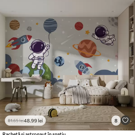
48
.99
lei
8
81
.65
lei
Rachetă și astronaut în spațiu