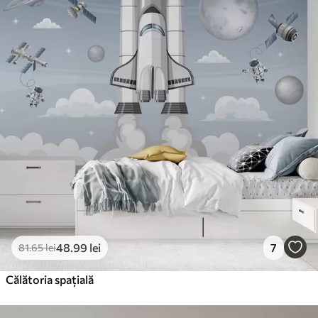
48
.99
lei
7
81
.65
lei
Călătoria spațială