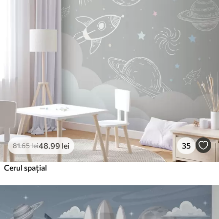
48
.99
lei
35
81
.65
lei
Cerul spațial