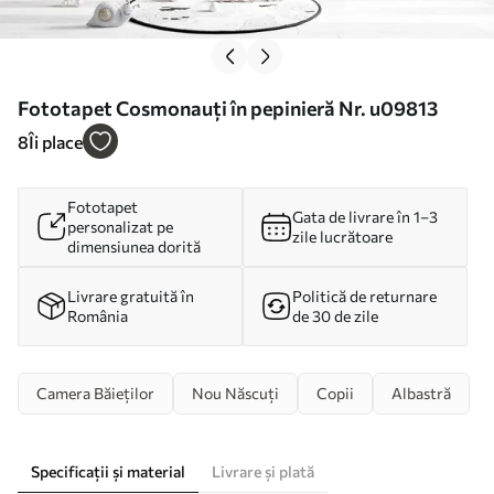
Fototapet Cosmonauți în pepinieră Nr. u09813
8
Îi place
Fototapet
Gata de livrare în 1–3
personalizat pe
zile lucrătoare
dimensiunea dorită
Livrare gratuită în
Politică de returnare
România
de 30 de zile
Camera Băieților
Nou Născuți
Copii
Albastră
Specificații și material
Livrare și plată