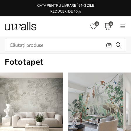
GATA PENTRU LIVRARE ÎN 1–3 ZILE
REDUCERI DE 40%
0
0
Fototapet