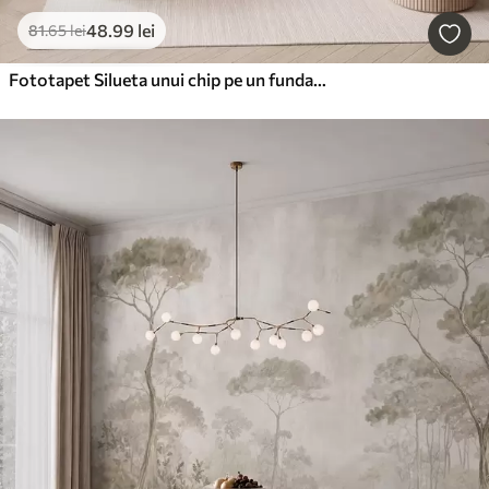
48
.99
lei
81
.65
lei
Fototapet Silueta unui chip pe un fundal abstract