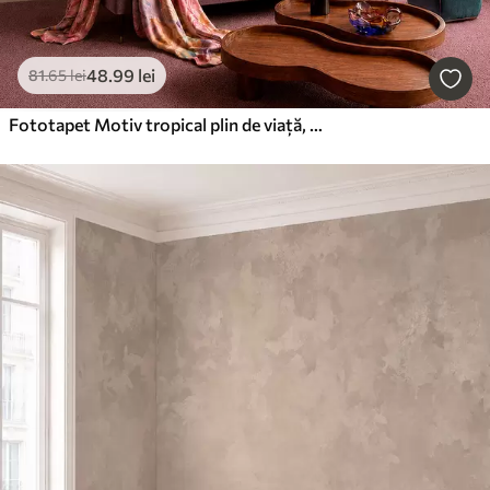
48
.99
lei
81
.65
lei
Fototapet Motiv tropical plin de viață, cu flori, frunze și fructe colorate