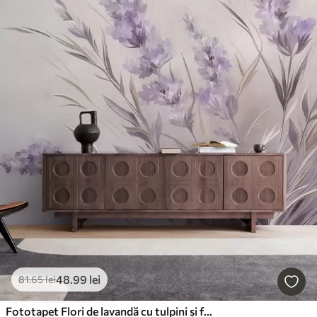
48
.99
lei
81
.65
lei
Fototapet Flori de lavandă cu tulpini și frunze lungi, o operă de artă cu textură delicată în nuanțe pastelate