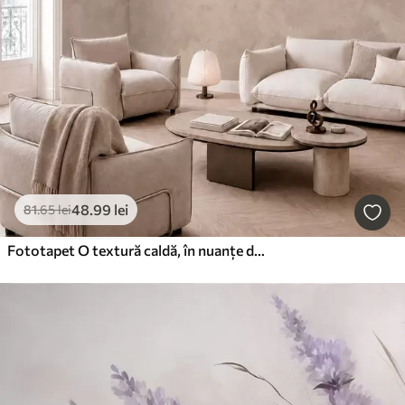
48
.99
lei
81
.65
lei
Fototapet O textură caldă, în nuanțe de bej-migdal, cu tranziții tonale naturale și delicate