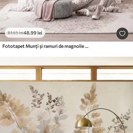
48
.99
lei
81
.65
lei
Fototapet Munți și ramuri de magnolie roz înflorite, peisaj cu textură