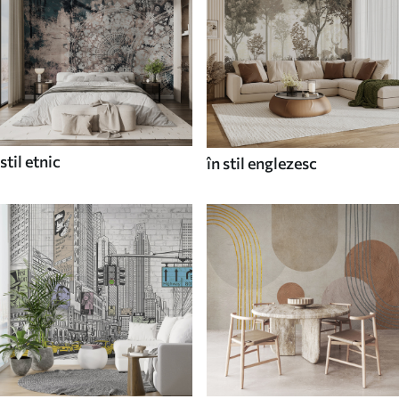
stil etnic
în stil englezesc