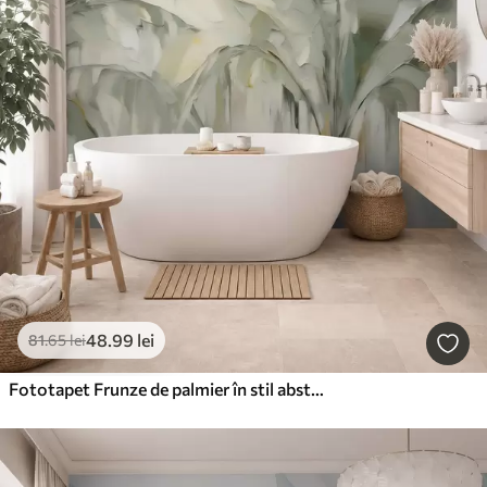
48
.99
lei
81
.65
lei
Fototapet Frunze de palmier în stil abstract, imitație de pictură