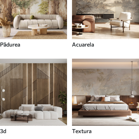
Pădurea
Acuarela
3d
Textura