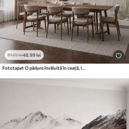
48
.99
lei
81
.65
lei
Fototapet O pădure învăluită în ceață, lângă apele liniștite, în nuanțe pastelate naturale și delicate