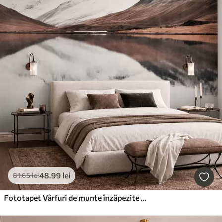
48
.99
lei
81
.65
lei
Fototapet Vârfuri de munte înzăpezite și un lac liniștit, cu o oglindire ca de oglindă