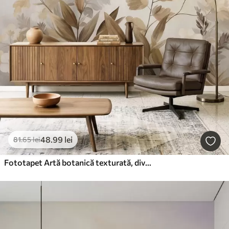
48
.99
lei
81
.65
lei
Fototapet Artă botanică texturată, diverse plante și frunze în nuanțe de maro și bej