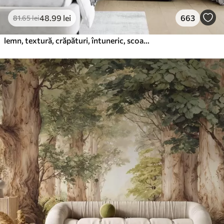
48
.99
lei
663
81
.65
lei
lemn, textură, crăpături, întuneric, scoarță, suprafață