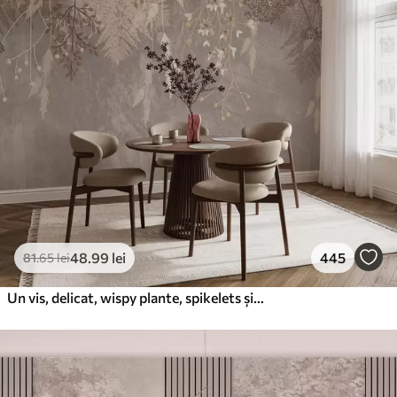
48
.99
lei
445
81
.65
lei
Un vis, delicat, wispy plante, spikelets și flori în culori pastelate maro pe un fundal cețos, texturat