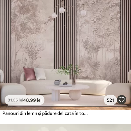
48
.99
lei
521
81
.65
lei
Panouri din lemn și pădure delicată în tonuri roz