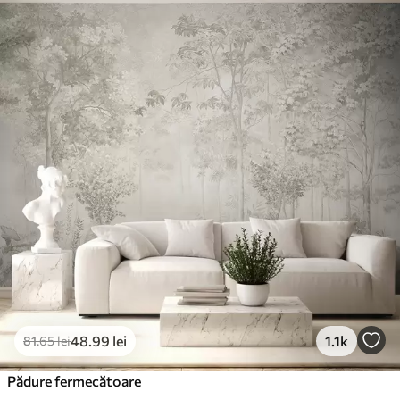
Standard
166
.65
99
.99
lei
/m²
Premium
220
.02
132
.01
lei
/m²
Vinil Premium
250
.00
150
.00
lei
/m²
Peel and Stick
300
.00
180
.00
lei
/m²
48
.99
lei
1.1k
81
.65
lei
Pădure fermecătoare