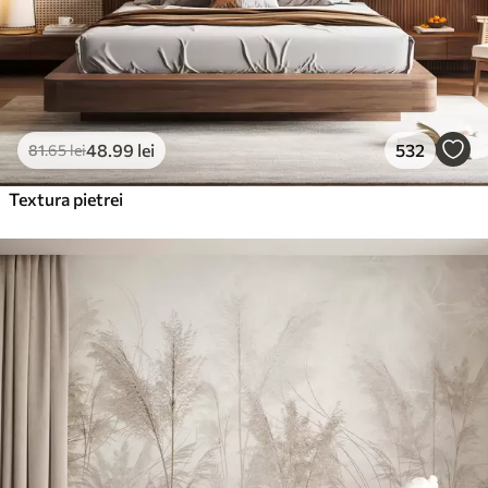
48
.99
lei
532
81
.65
lei
Textura pietrei