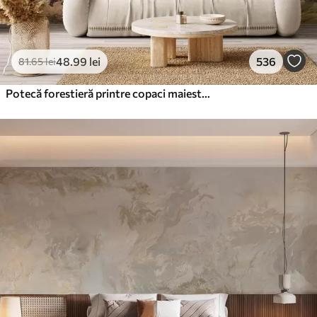
48
.99
lei
536
81
.65
lei
Potecă forestieră printre copaci maiestuoși, în stil acuarelă