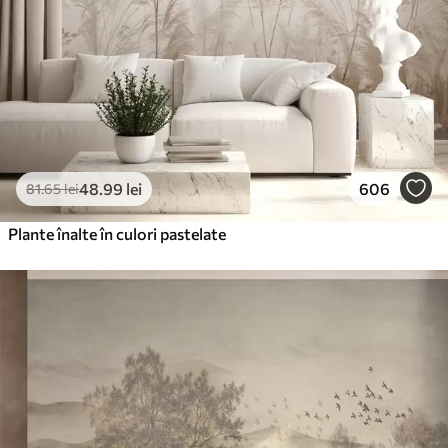
48
.99
lei
606
81
.65
lei
Plante înalte în culori pastelate