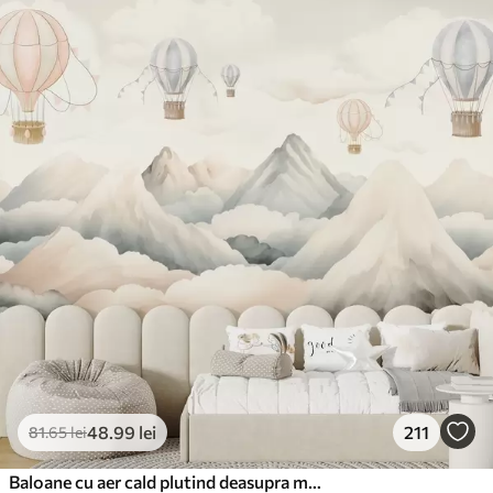
48
.99
lei
211
81
.65
lei
Baloane cu aer cald plutind deasupra munților în tonuri pastelate neutre și moi