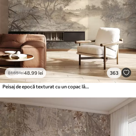
48
.99
lei
363
81
.65
lei
Peisaj de epocă texturat cu un copac lângă râu și un cer înnorat, arta naturii în tonuri sepia