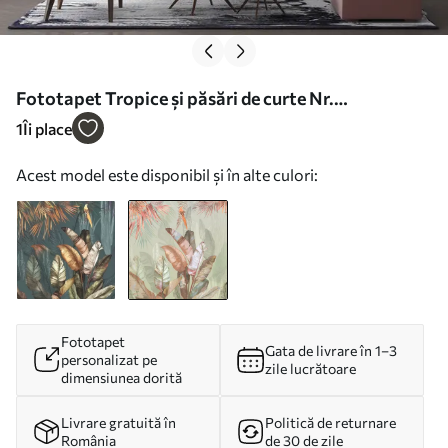
Fototapet Tropice și păsări de curte Nr.
u50468v1d2
1
Îi place
Acest model este disponibil și în alte culori:
Fototapet
Gata de livrare în 1–3
personalizat pe
zile lucrătoare
dimensiunea dorită
Livrare gratuită în
Politică de returnare
România
de 30 de zile