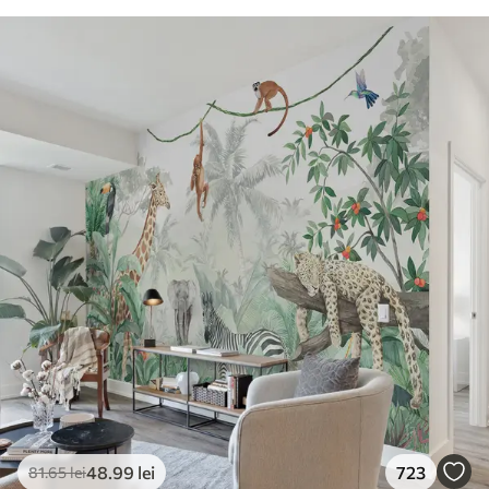
48
.99
lei
723
81
.65
lei