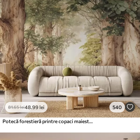
48
.99
lei
540
81
.65
lei
Potecă forestieră printre copaci maiestuoși, în stil acuarelă