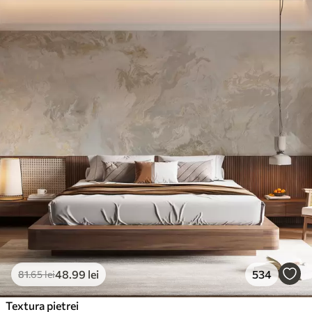
48
.99
lei
534
81
.65
lei
Textura pietrei