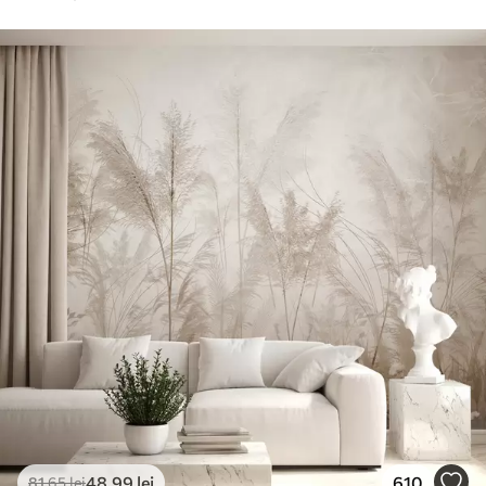
48
.99
lei
610
81
.65
lei