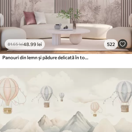
48
.99
lei
522
81
.65
lei
Panouri din lemn și pădure delicată în tonuri roz