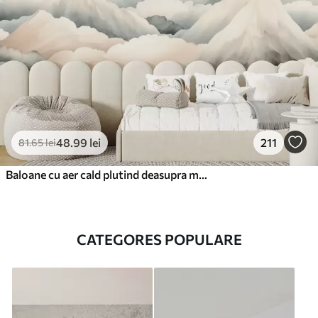
48
.99
lei
211
81
.65
lei
Baloane cu aer cald plutind deasupra munților în tonuri pastelate neutre și moi
CATEGORES POPULARE