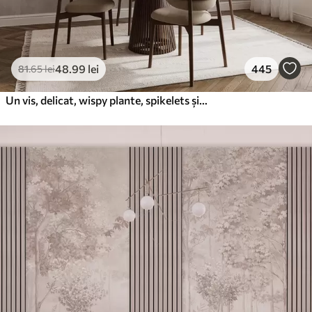
48
.99
lei
445
81
.65
lei
Un vis, delicat, wispy plante, spikelets și flori în culori pastelate maro pe un fundal cețos, texturat