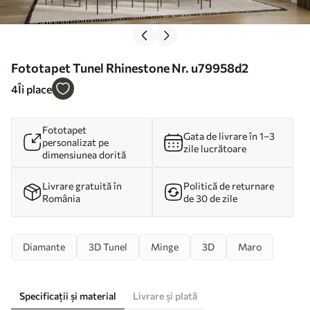
Fototapet Tunel Rhinestone Nr. u79958d2
4
Îi place
Fototapet
Gata de livrare în 1–3
personalizat pe
zile lucrătoare
dimensiunea dorită
Livrare gratuită în
Politică de returnare
România
de 30 de zile
Diamante
3D Tunel
Minge
3D
Maro
Specificații și material
Livrare și plată