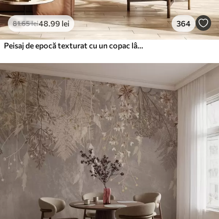
48
.99
lei
364
81
.65
lei
Peisaj de epocă texturat cu un copac lângă râu și un cer înnorat, arta naturii în tonuri sepia