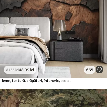
48
.99
lei
665
81
.65
lei
lemn, textură, crăpături, întuneric, scoarță, suprafață