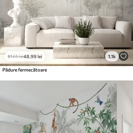
Vinil Premium
250
.00
150
.00
lei
/m²
Peel and Stick
300
.00
180
.00
lei
/m²
48
.99
lei
1.1k
81
.65
lei
Pădure fermecătoare