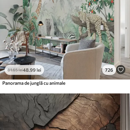
48
.99
lei
726
81
.65
lei
Panorama de junglă cu animale