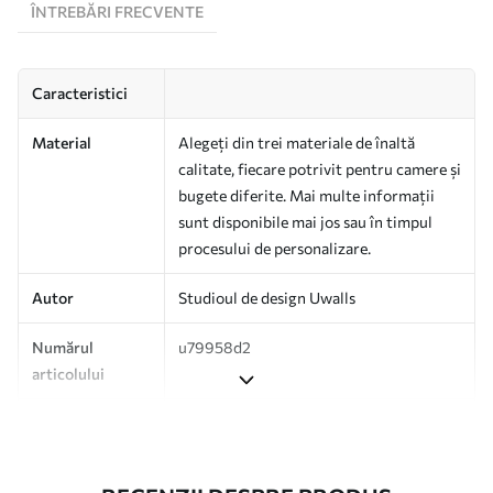
ÎNTREBĂRI FRECVENTE
Caracteristici
Material
Alegeți din trei materiale de înaltă
calitate, fiecare potrivit pentru camere și
bugete diferite. Mai multe informații
sunt disponibile mai jos sau în timpul
procesului de personalizare.
Autor
Studioul de design Uwalls
Numărul
u79958d2
articolului
Producție
Tipărit la comandă și livrat în role de
până la 50 cm lățime.