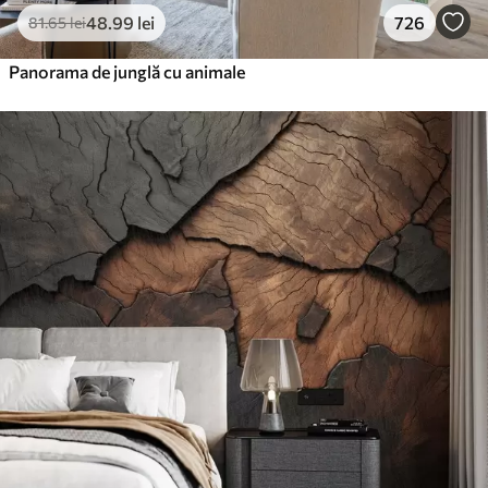
48
.99
lei
726
81
.65
lei
Panorama de junglă cu animale