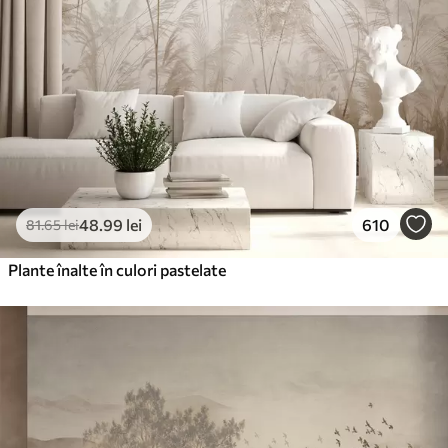
48
.99
lei
610
81
.65
lei
Plante înalte în culori pastelate