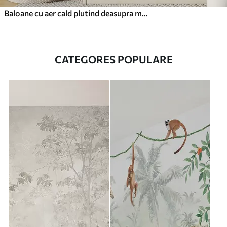
Baloane cu aer cald plutind deasupra munților în tonuri pastelate neutre și moi
CATEGORES POPULARE