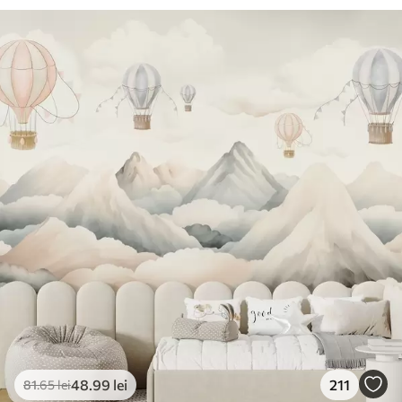
48
.99
lei
211
81
.65
lei