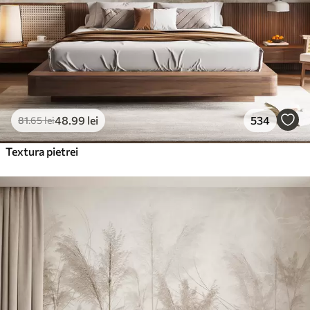
48
.99
lei
534
81
.65
lei
Textura pietrei