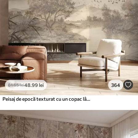
48
.99
lei
364
81
.65
lei
Peisaj de epocă texturat cu un copac lângă râu și un cer înnorat, arta naturii în tonuri sepia