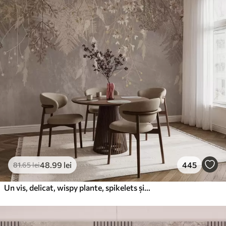
48
.99
lei
445
81
.65
lei
Un vis, delicat, wispy plante, spikelets și flori în culori pastelate maro pe un fundal cețos, texturat