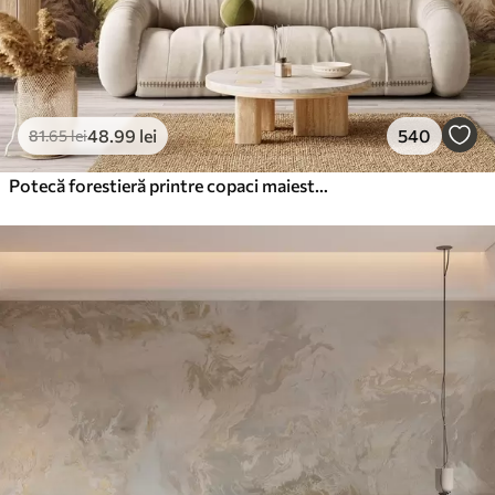
48
.99
lei
540
81
.65
lei
Potecă forestieră printre copaci maiestuoși, în stil acuarelă