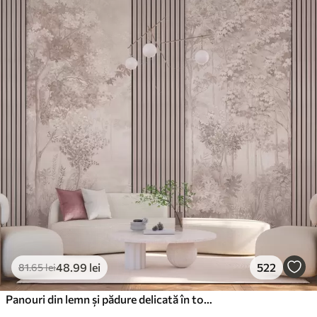
48
.99
lei
522
81
.65
lei
Panouri din lemn și pădure delicată în tonuri roz