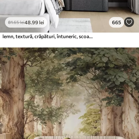
48
.99
lei
665
81
.65
lei
lemn, textură, crăpături, întuneric, scoarță, suprafață