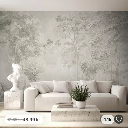
Materiale disponibile
Standard
166
.65
99
.99
lei
/m²
Premium
220
.02
132
.01
lei
/m²
Vinil Premium
250
.00
150
.00
lei
/m²
Peel and Stick
300
.00
180
.00
lei
/m²
48
.99
lei
1.1k
81
.65
lei