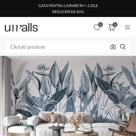
GATA PENTRU LIVRARE ÎN 1–3 ZILE
REDUCERI DE 40%
0
0