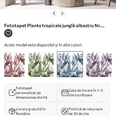
Fototapet Plante tropicale junglă albastru Nr.
u96833v4
Acest model este disponibil și în alte culori:
Fototapet
Gata de livrare în 1–3
personalizat pe
zile lucrătoare
dimensiunea dorită
Livrare gratuită în
Politică de returnare
România
de 30 de zile