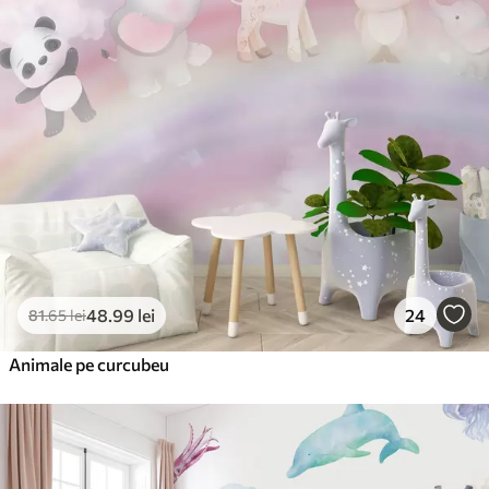
48
.99
lei
24
81
.65
lei
Animale pe curcubeu