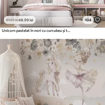
48
.99
lei
104
81
.65
lei
Unicorn pastelat în nori cu curcubeu și trandafiri