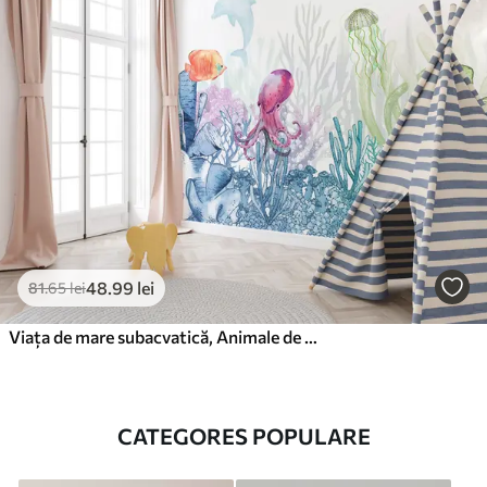
48
.99
lei
81
.65
lei
Viața de mare subacvatică, Animale de mare, Acuarelă, Corali, Delfin, Octopus
CATEGORES POPULARE