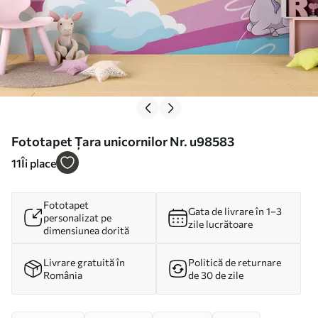
Fototapet Țara unicornilor Nr. u98583
11
Îi place
Fototapet
Gata de livrare în 1–3
personalizat pe
zile lucrătoare
dimensiunea dorită
Livrare gratuită în
Politică de returnare
România
de 30 de zile