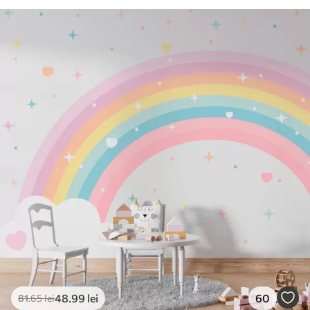
48
.99
lei
60
81
.65
lei