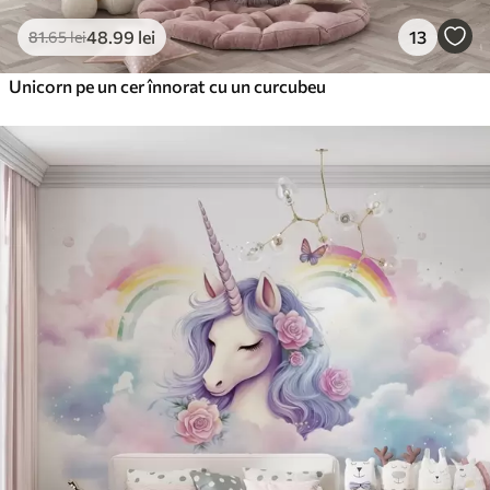
48
.99
lei
13
81
.65
lei
Unicorn pe un cer înnorat cu un curcubeu