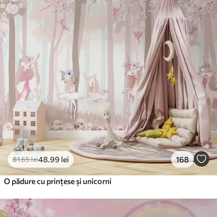
Standard
166
.65
99
.99
lei
/m²
Premium
220
.02
132
.01
lei
/m²
Vinil Premium
250
.00
150
.00
lei
/m²
Peel and Stick
300
.00
180
.00
lei
/m²
48
.99
lei
168
81
.65
lei
O pădure cu prințese și unicorni