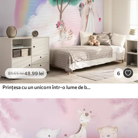
48
.99
lei
6
81
.65
lei
Prințesa cu un unicorn într-o lume de basm