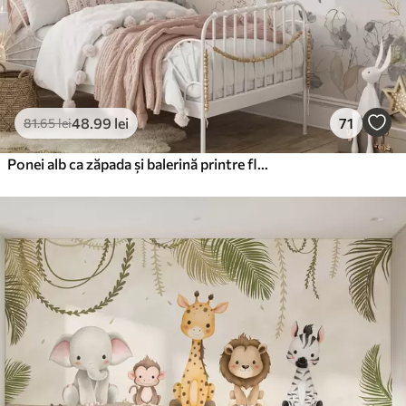
48
.99
lei
71
81
.65
lei
Ponei alb ca zăpada și balerină printre flori și nori