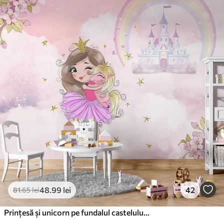
48
.99
lei
42
81
.65
lei
Prințesă și unicorn pe fundalul castelului cu un curcubeu