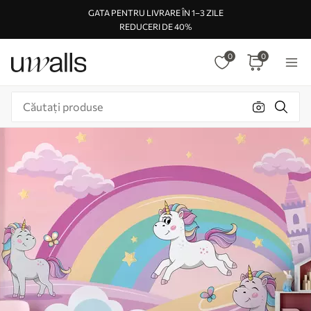
GATA PENTRU LIVRARE ÎN 1–3 ZILE
REDUCERI DE 40%
0
0