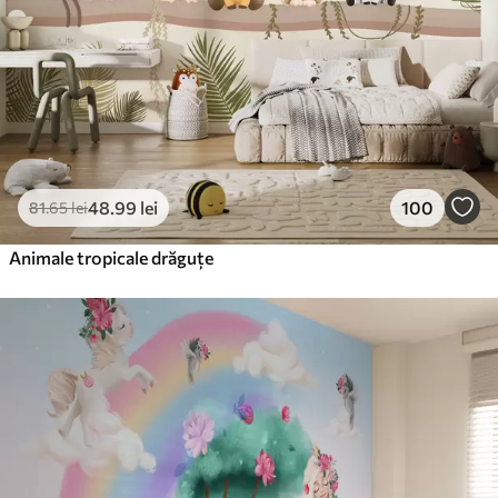
48
.99
lei
100
81
.65
lei
Animale tropicale drăguțe