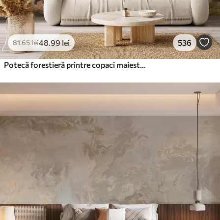
48
.99
lei
536
81
.65
lei
Potecă forestieră printre copaci maiestuoși, în stil acuarelă