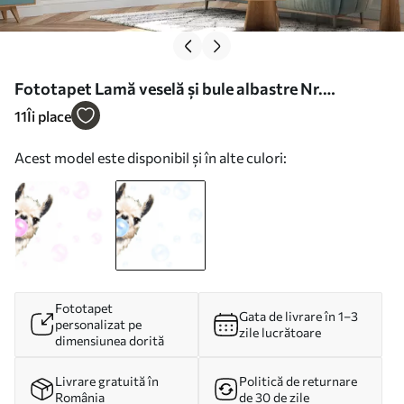
Fototapet Lamă veselă și bule albastre Nr.
u98952v1
11
Îi place
Acest model este disponibil și în alte culori:
Fototapet
Gata de livrare în 1–3
personalizat pe
zile lucrătoare
dimensiunea dorită
Livrare gratuită în
Politică de returnare
România
de 30 de zile