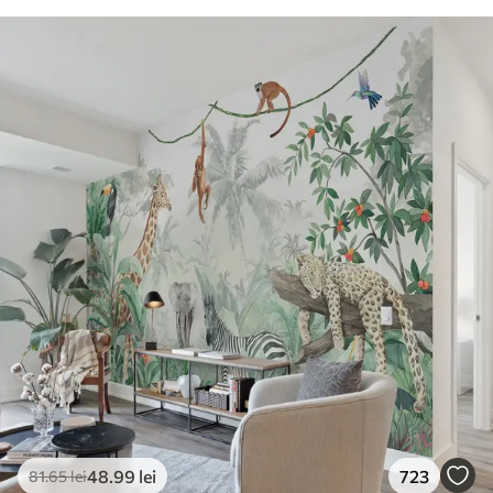
48
.99
lei
723
81
.65
lei