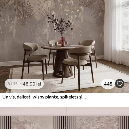
48
.99
lei
445
81
.65
lei
Un vis, delicat, wispy plante, spikelets și flori în culori pastelate maro pe un fundal cețos, texturat