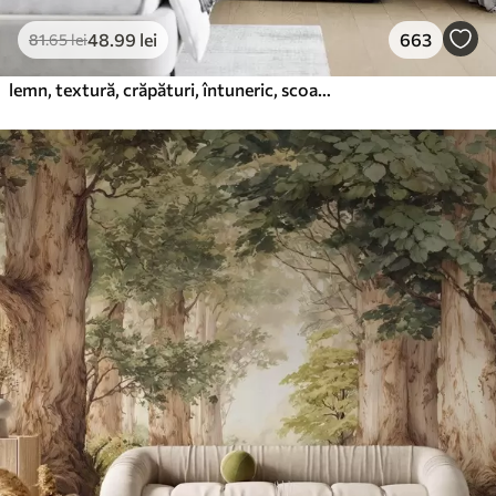
48
.99
lei
663
81
.65
lei
lemn, textură, crăpături, întuneric, scoarță, suprafață