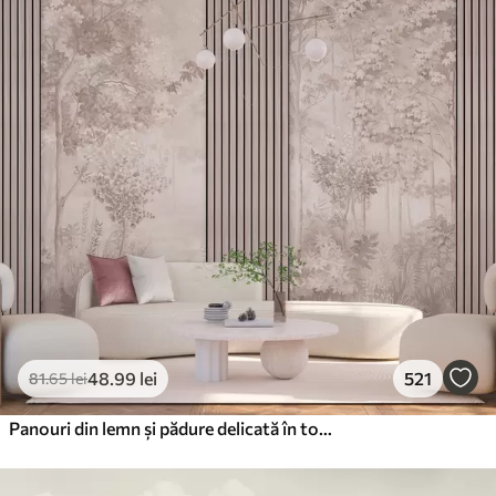
48
.99
lei
521
81
.65
lei
Panouri din lemn și pădure delicată în tonuri roz