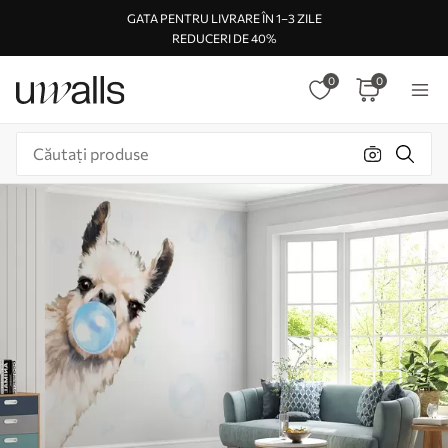
GATA PENTRU LIVRARE ÎN 1–3 ZILE
REDUCERI DE 40%
0
0