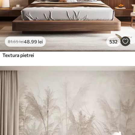
48
.99
lei
532
81
.65
lei
Textura pietrei