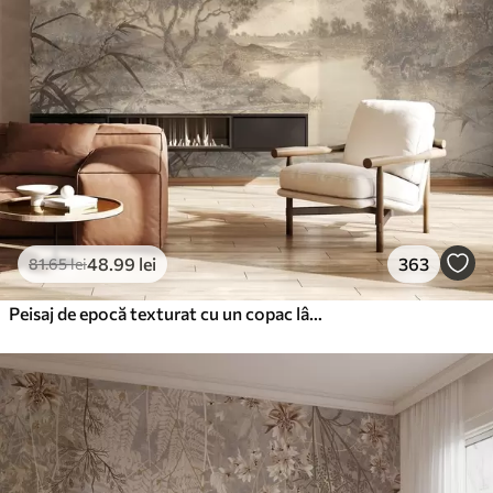
48
.99
lei
363
81
.65
lei
Peisaj de epocă texturat cu un copac lângă râu și un cer înnorat, arta naturii în tonuri sepia