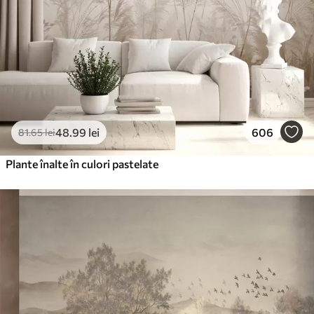
48
.99
lei
606
81
.65
lei
Plante înalte în culori pastelate