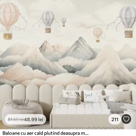
48
.99
lei
211
81
.65
lei
Baloane cu aer cald plutind deasupra munților în tonuri pastelate neutre și moi