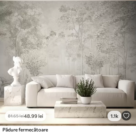
Standard
166
.65
99
.99
lei
/m²
Premium
220
.02
132
.01
lei
/m²
Vinil Premium
250
.00
150
.00
lei
/m²
Peel and Stick
300
.00
180
.00
lei
/m²
48
.99
lei
1.1k
81
.65
lei
Pădure fermecătoare