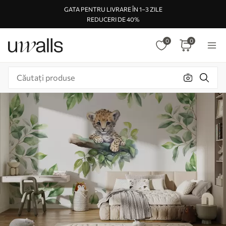
GATA PENTRU LIVRARE ÎN 1–3 ZILE
REDUCERI DE 40%
0
0