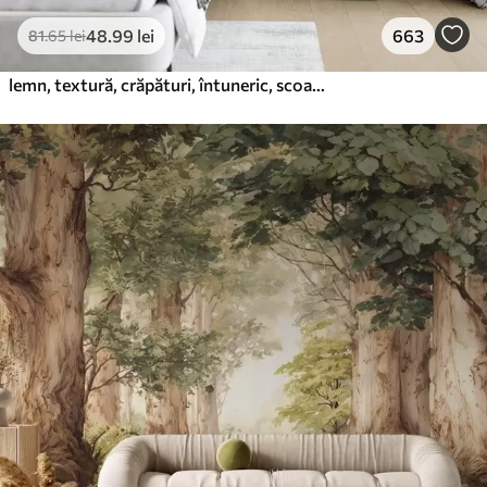
48
.99
lei
663
81
.65
lei
lemn, textură, crăpături, întuneric, scoarță, suprafață