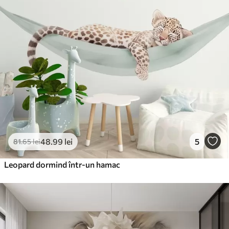
48
.99
lei
5
81
.65
lei
Leopard dormind într-un hamac