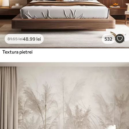
48
.99
lei
532
81
.65
lei
Textura pietrei