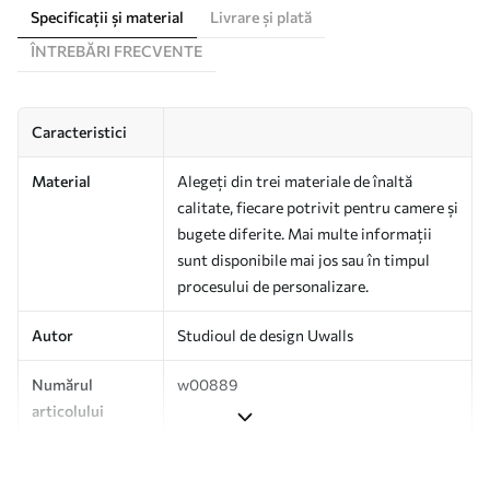
Specificații și material
Livrare și plată
ÎNTREBĂRI FRECVENTE
Caracteristici
Material
Alegeți din trei materiale de înaltă
calitate, fiecare potrivit pentru camere și
bugete diferite. Mai multe informații
sunt disponibile mai jos sau în timpul
procesului de personalizare.
Autor
Studioul de design Uwalls
Numărul
w00889
articolului
Producție
Tipărit la comandă și livrat în role de
până la 50 cm lățime.