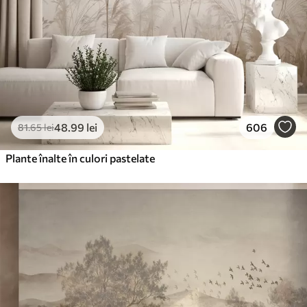
48
.99
lei
606
81
.65
lei
Plante înalte în culori pastelate