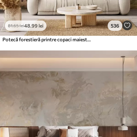
48
.99
lei
536
81
.65
lei
Potecă forestieră printre copaci maiestuoși, în stil acuarelă