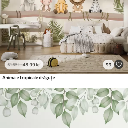
220
.02
132
.01
lei
/m²
Vinil Premium
250
.00
150
.00
lei
/m²
Peel and Stick
300
.00
180
.00
lei
/m²
48
.99
lei
99
81
.65
lei
Animale tropicale drăguțe