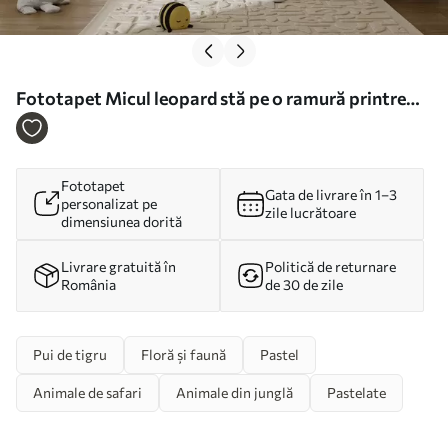
Fototapet Micul leopard stă pe o ramură printre
frunze acuarelă Nr. w00889
Fototapet
Gata de livrare în 1–3
personalizat pe
zile lucrătoare
dimensiunea dorită
Livrare gratuită în
Politică de returnare
România
de 30 de zile
Pui de tigru
Floră și faună
Pastel
Animale de safari
Animale din junglă
Pastelate