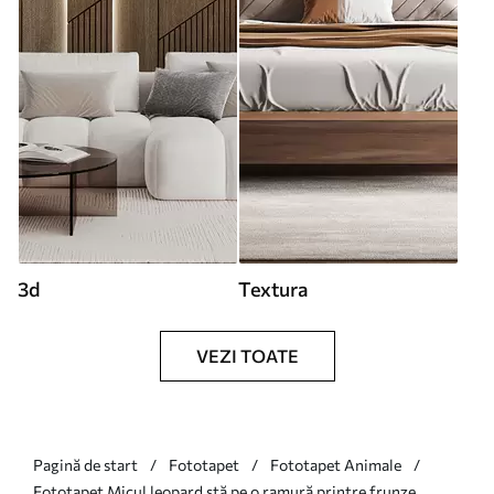
3d
Textura
VEZI TOATE
Pagină de start
Fototapet
Fototapet Animale
Fototapet Micul leopard stă pe o ramură printre frunze