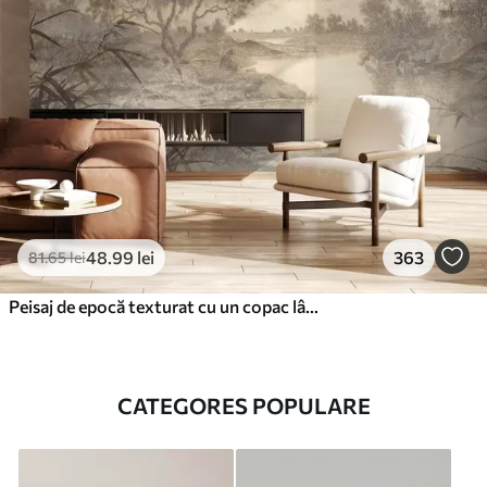
48
.99
lei
363
81
.65
lei
Peisaj de epocă texturat cu un copac lângă râu și un cer înnorat, arta naturii în tonuri sepia
CATEGORES POPULARE