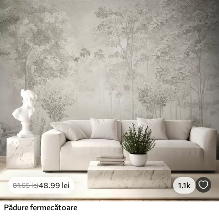
48
.99
lei
1.1k
81
.65
lei
Pădure fermecătoare