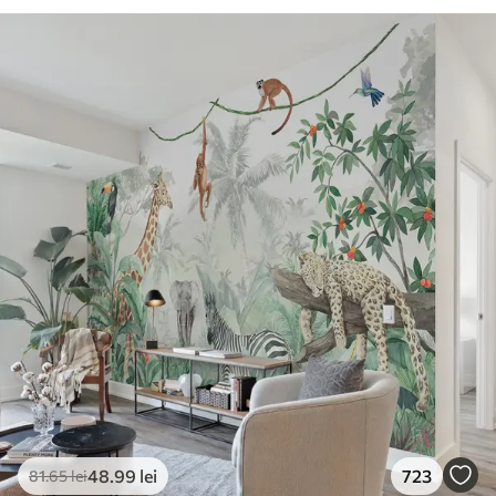
48
.99
lei
723
81
.65
lei