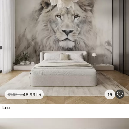
48
.99
lei
16
81
.65
lei
Leu