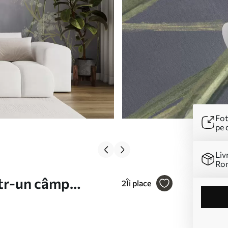
Fot
pe 
Liv
Ro
ntr-un câmp
2
Îi place
eclar Nr. w00903