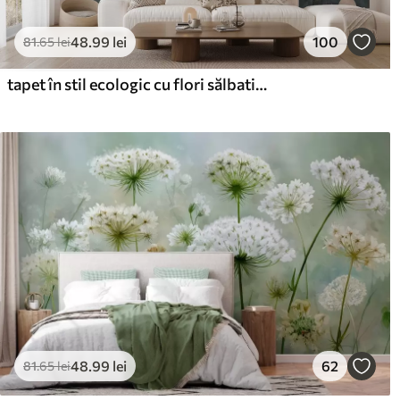
166
.65
220
99
.99
lei
/m²
48
.99
lei
100
81
.65
lei
Vinil Premium
Pee
tapet în stil ecologic cu flori sălbatice și plante pe un fundal texturat
250
.00
30
150
.00
lei
/m²
48
.99
lei
62
81
.65
lei