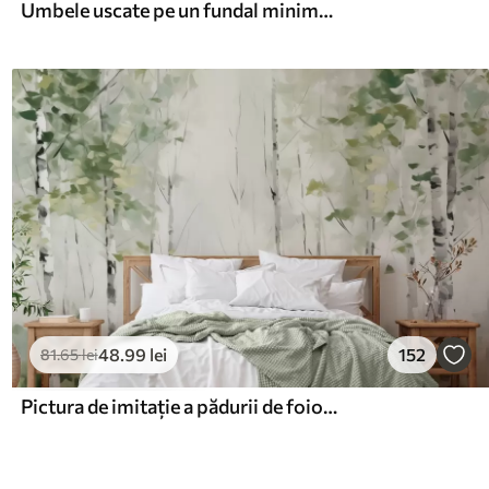
Umbele uscate pe un fundal minimalist, deschis la culoare
48
.99
lei
152
81
.65
lei
Pictura de imitație a pădurii de foioase