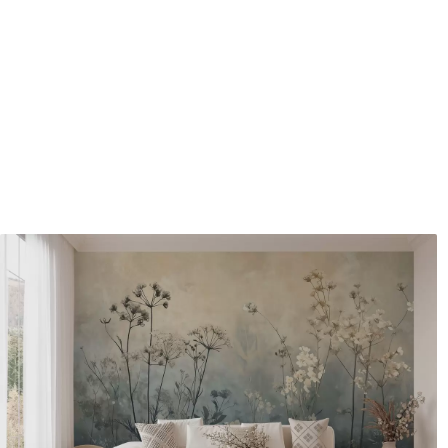
Autor
Studioul de design Uwalls
Numărul articolului
w00903
Suprafață
Semi-mat.
Producție
Tipărit la comandă și livrat 
Suplimentar
Disponibil cu strat de lac și
Curățare
Se poate curăța ușor cu un b
poate fi curățat cu apă.
Metodă de aplicare
Aplicare fără cusături
Materiale disponibile
Standard
Pr