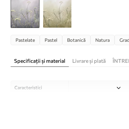
Pastelate
Pastel
Botanică
Natura
Grad
Specificații și material
Livrare și plată
ÎNTRE
Caracteristici
Material
Alegeți din trei materiale de
și bugete diferite. Mai multe
timpul procesului de persona