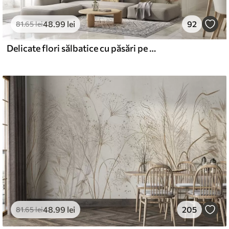
.02
132
.01
lei
/m²
48
.99
lei
92
81
.65
lei
l and Stick
Delicate flori sălbatice cu păsări pe un fundal bej
0
.00
180
.00
lei
/m²
48
.99
lei
205
81
.65
lei