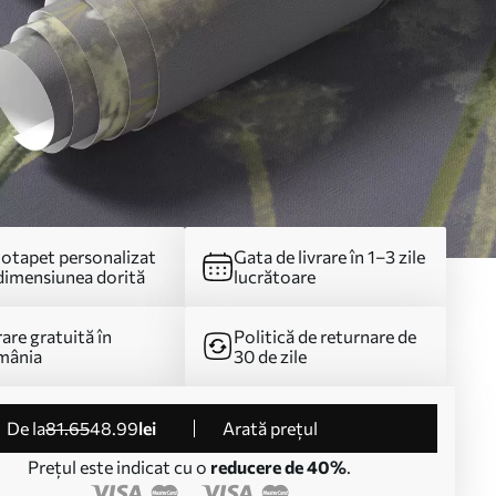
otapet personalizat
Gata de livrare în 1–3 zile
dimensiunea dorită
lucrătoare
rare gratuită în
Politică de returnare de
mânia
30 de zile
de la
81
.65
48
.99
lei
Arată prețul
Prețul este indicat cu o
reducere de 40%
.