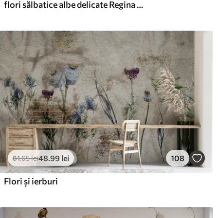
flori sălbatice albe delicate Regina Anne, într-un stil pitoresc, tonuri verzi
48
.99
lei
108
81
.65
lei
Flori și ierburi