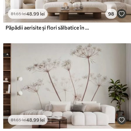
48
.99
lei
98
81
.65
lei
Păpădii aerisite și flori sălbatice în stil acuarelă
48
.99
lei
81
.65
lei