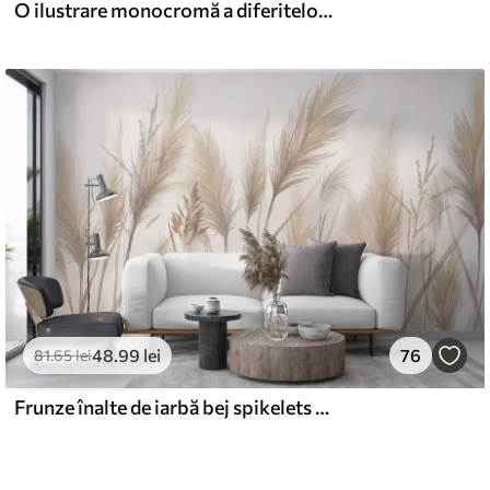
O ilustrare monocromă a diferitelor plante bej și spikelets cu linii delicate, wispy și texturi
48
.99
lei
76
81
.65
lei
Frunze înalte de iarbă bej spikelets legănat în vânt pe un fundal moale, lumina