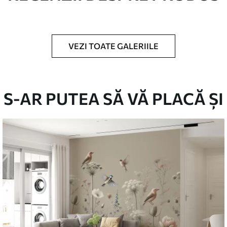
VEZI TOATE GALERIILE
în role de până la 50 cm lățime.
S-AR PUTEA SĂ VĂ PLACĂ ȘI
/sau adeziv pentru tapet.
urete moale. Fototapetul cu strat de lac
emium