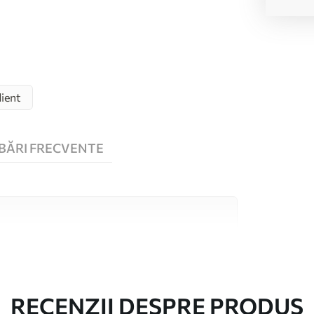
ient
BĂRI FRECVENTE
 înaltă calitate, fiecare potrivit pentru camere
 informații sunt disponibile mai jos sau în
lizare.
RECENZII DESPRE PRODUS