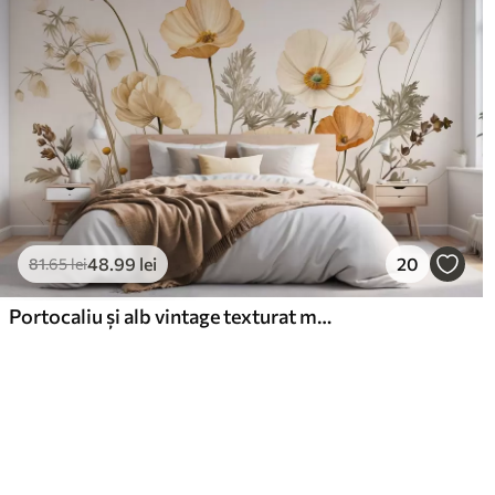
48
.99
lei
20
81
.65
lei
Portocaliu și alb vintage texturat maci cu tulpini subțiri și frunze, fundal bej deschis, stil acuarelă