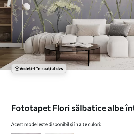
Vedeți-l în spațiul dvs
Fototapet Flori sălbatice albe î
încețoșat cu fundal gri blând, n
Acest model este disponibil și în alte culori: