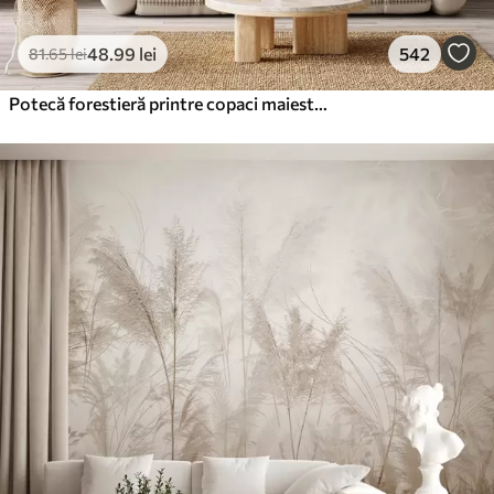
48
.99
lei
542
81
.65
lei
Potecă forestieră printre copaci maiestuoși, în stil acuarelă