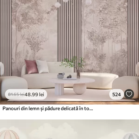
48
.99
lei
524
81
.65
lei
Panouri din lemn și pădure delicată în tonuri roz