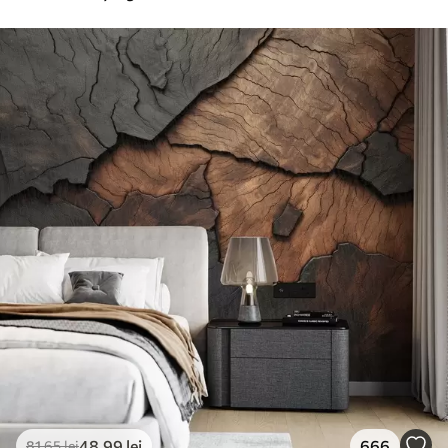
48
.99
lei
666
81
.65
lei