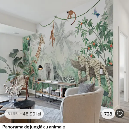
48
.99
lei
728
81
.65
lei
Panorama de junglă cu animale