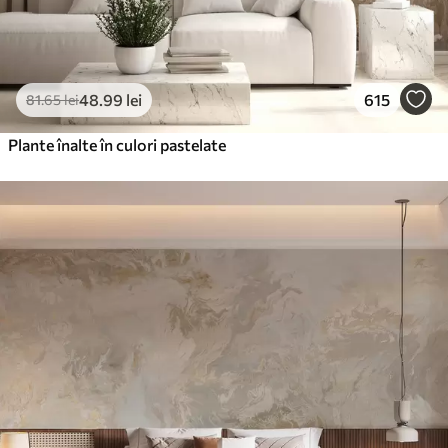
48
.99
lei
615
81
.65
lei
Plante înalte în culori pastelate