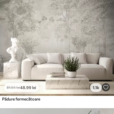
Standard
166
.65
99
.99
lei
/m²
Premium
220
.02
132
.01
lei
/m²
Vinil Premium
250
.00
150
.00
lei
/m²
Peel and Stick
300
.00
180
.00
lei
/m²
48
.99
lei
1.1k
81
.65
lei
Pădure fermecătoare