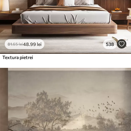
48
.99
lei
538
81
.65
lei
Textura pietrei