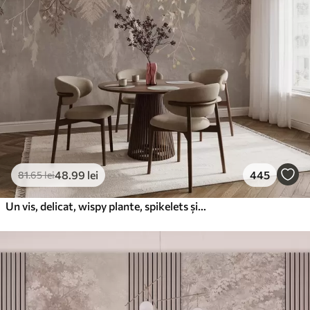
48
.99
lei
445
81
.65
lei
Un vis, delicat, wispy plante, spikelets și flori în culori pastelate maro pe un fundal cețos, texturat