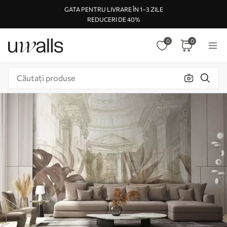
GATA PENTRU LIVRARE ÎN 1–3 ZILE
REDUCERI DE 40%
0
0