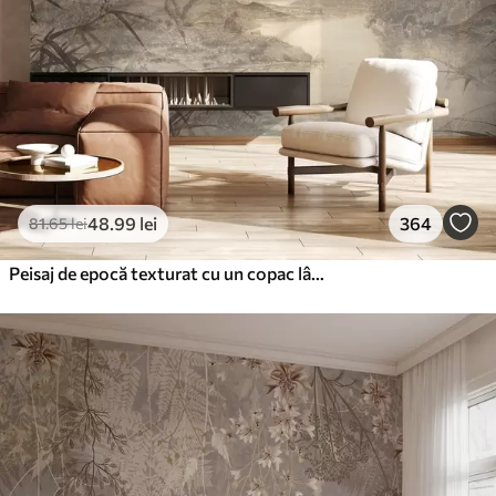
48
.99
lei
364
81
.65
lei
Peisaj de epocă texturat cu un copac lângă râu și un cer înnorat, arta naturii în tonuri sepia