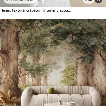
lemn, textură, crăpături, întuneric, scoarță, suprafață