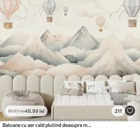
48
.99
lei
211
81
.65
lei
Baloane cu aer cald plutind deasupra munților în tonuri pastelate neutre și moi