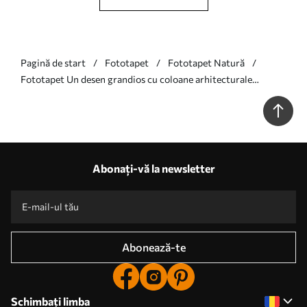
Pagină de start
Fototapet
Fototapet Natură
Fototapet Un desen grandios cu coloane arhitecturale
ornamentate din marmură și plante tropicale luxuriante din
sepia Nr. w01311v1
Abonați-vă la newsletter
Abonează-te
Schimbați limba