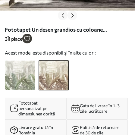
Fototapet Un desen grandios cu coloane
arhitecturale ornamentate din marmură și plante
3
Îi place
tropicale luxuriante din sepia Nr. w01311v1
Acest model este disponibil și în alte culori:
Fototapet
Gata de livrare în 1–3
personalizat pe
zile lucrătoare
dimensiunea dorită
Livrare gratuită în
Politică de returnare
România
de 30 de zile