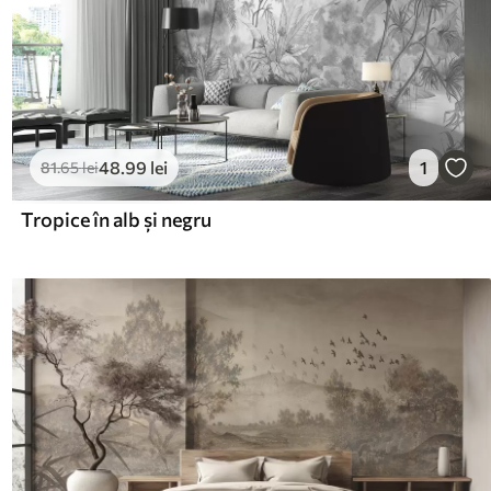
48
.99
lei
1
81
.65
lei
Tropice în alb și negru