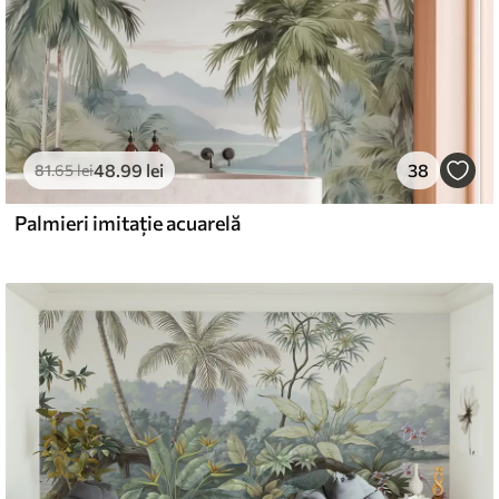
48
.99
lei
38
81
.65
lei
Palmieri imitație acuarelă