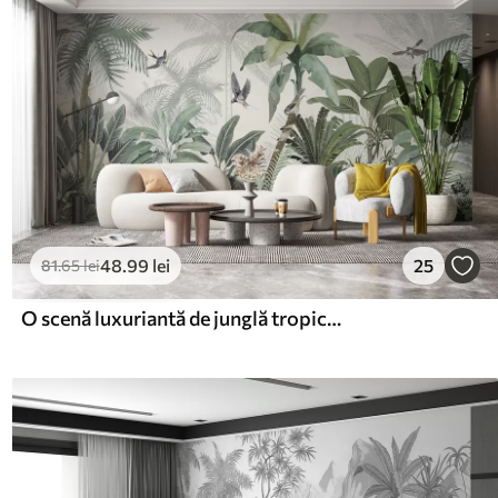
48
.99
lei
25
81
.65
lei
O scenă luxuriantă de junglă tropicală cu diferiți palmieri, frunze mari și flori colorate în prim plan