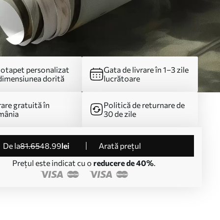
otapet personalizat
Gata de livrare în 1–3 zile
dimensiunea dorită
lucrătoare
rare gratuită în
Politică de returnare de
mânia
30 de zile
de la
81
.65
48
.99
lei
Arată prețul
Prețul este indicat cu o
reducere de 40%
.