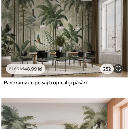
emium
.02
132
.01
lei
/m²
l and Stick
48
.99
lei
252
81
.65
lei
0
.00
180
.00
lei
/m²
Panorama cu peisaj tropical și păsări