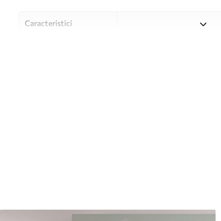
Caracteristici
Material
Alegeți din trei materiale de
și bugete diferite. Mai multe
timpul procesului de persona
Autor
Studioul de design Uwalls
Numărul articolului
w01613
Producție
Tipărit la comandă și livrat 
Suplimentar
Disponibil cu strat de lac și
Curățare
Se poate curăța ușor cu un b
poate fi curățat cu apă.