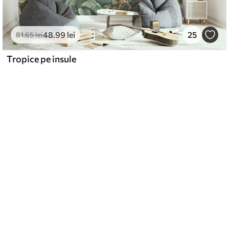
48
.99
lei
25
81
.65
lei
Tropice pe insule