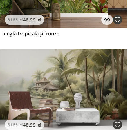
48
.99
lei
99
81
.65
lei
Junglă tropicală și frunze
48
.99
lei
81
.65
lei