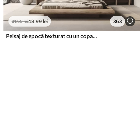
48
.99
lei
363
81
.65
lei
Peisaj de epocă texturat cu un copac lângă râu și un cer înnorat, arta naturii în tonuri sepia