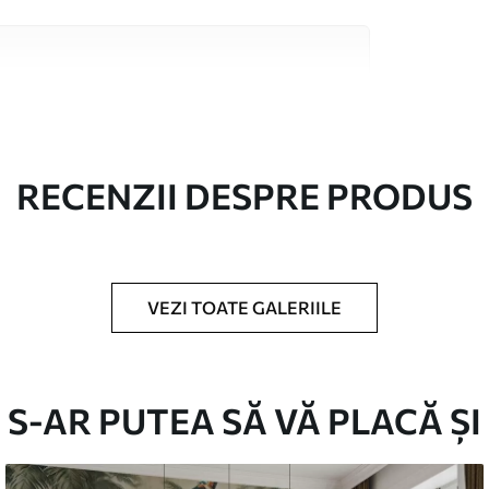
 înaltă calitate, fiecare potrivit pentru camere
 informații sunt disponibile mai jos sau în
lizare.
RECENZII DESPRE PRODUS
VEZI TOATE GALERIILE
în role de până la 50 cm lățime.
/sau adeziv pentru tapet.
S-AR PUTEA SĂ VĂ PLACĂ ȘI
urete moale. Fototapetul cu strat de lac