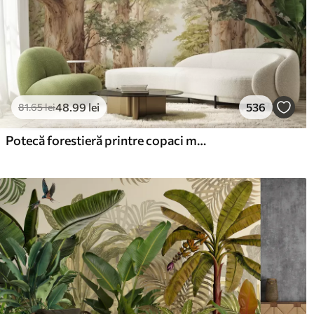
48
.99
lei
536
81
.65
lei
Potecă forestieră printre copaci maiestuoși, în stil acuarelă