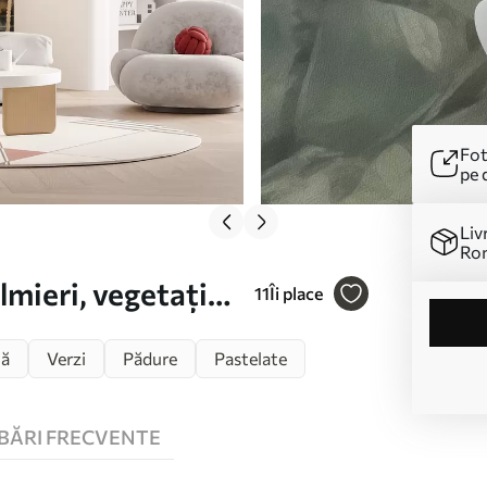
Fot
pe 
Liv
Ro
lmieri, vegetație
11
Îi place
nă
Verzi
Pădure
Pastelate
BĂRI FRECVENTE