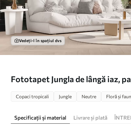
Vedeți-l în spațiul dvs
Fototapet Jungla de lângă iaz, pa
Nr. w01613
Copaci tropicali
Jungle
Neutre
Floră și fau
Specificații și material
Livrare și plată
ÎNTRE