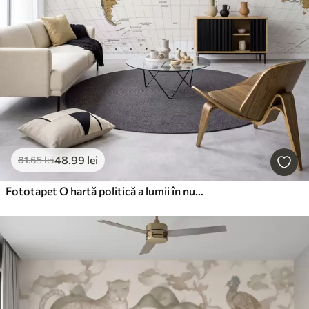
48
.99
lei
81
.65
lei
Fototapet O hartă politică a lumii în nuanțe de maro, cu steaguri, în limba engleză