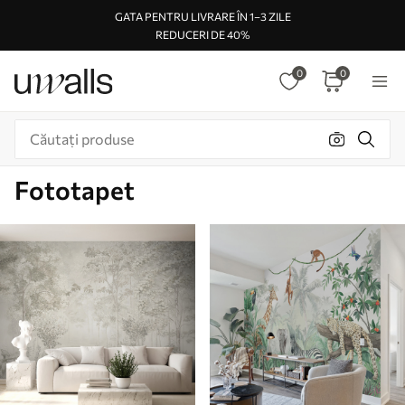
GATA PENTRU LIVRARE ÎN 1–3 ZILE
REDUCERI DE 40%
0
0
Fototapet