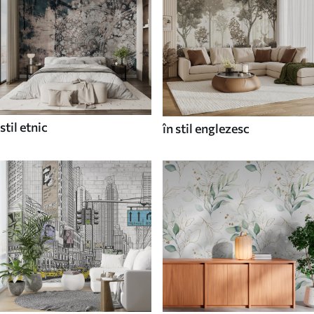
stil etnic
în stil englezesc