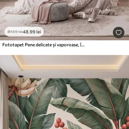
48
.99
lei
81
.65
lei
Fototapet Pene delicate și vaporoase, într-o nuanță de roz-piersică cu reflexii strălucitoare