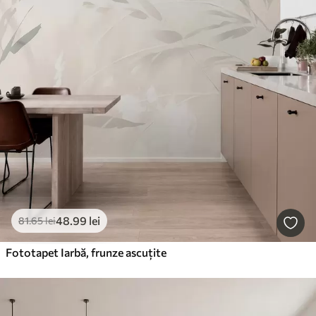
48
.99
lei
81
.65
lei
Fototapet Iarbă, frunze ascuțite