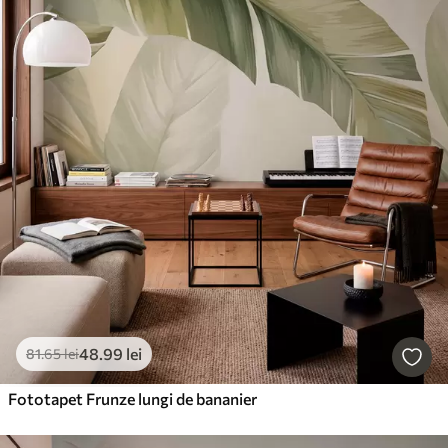
48
.99
lei
81
.65
lei
Fototapet Frunze lungi de bananier