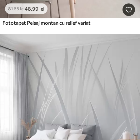
48
.99
lei
81
.65
lei
Fototapet Peisaj montan cu relief variat