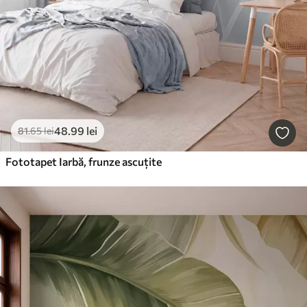
48
.99
lei
81
.65
lei
Fototapet Iarbă, frunze ascuțite