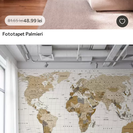
48
.99
lei
81
.65
lei
Fototapet Palmieri