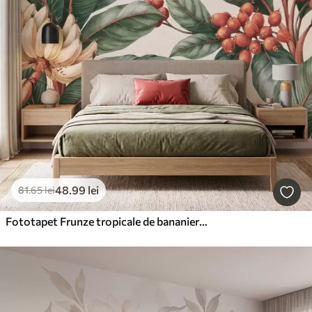
48
.99
lei
81
.65
lei
Fototapet Frunze tropicale de bananier cu ciorchini de boabe roșii de cafea, în stil acuarelă