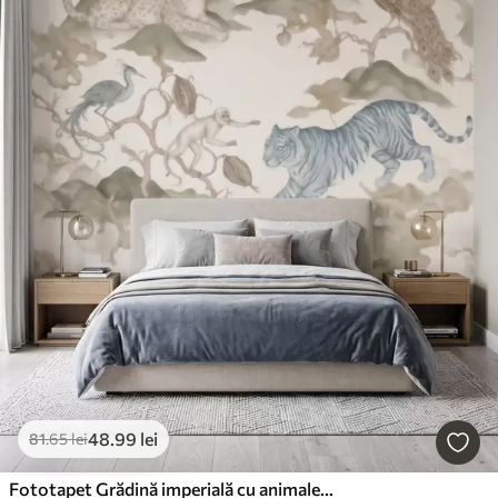
48
.99
lei
81
.65
lei
Fototapet Grădină imperială cu animale în stil oriental — maimuță, leopard, tigru, păun și stârc