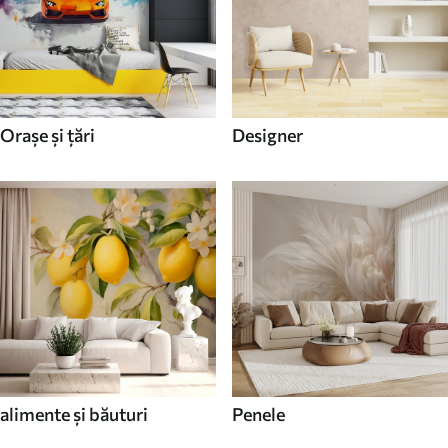
Orașe și țări
Designer
alimente și băuturi
Penele