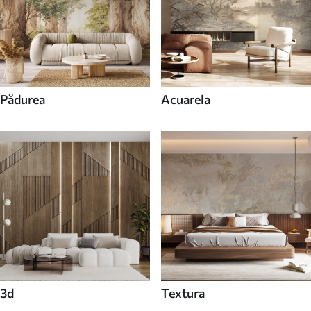
Pădurea
Acuarela
3d
Textura