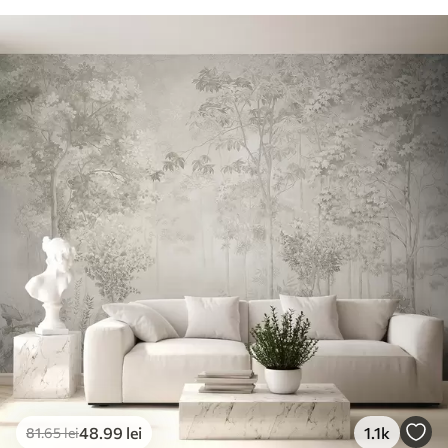
48
.99
lei
1.1k
81
.65
lei