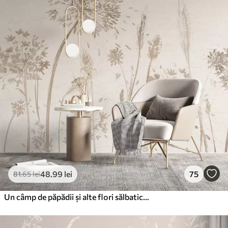
48
.99
lei
75
81
.65
lei
Un câmp de păpădii și alte flori sălbatice pe un fundal moale, cețos