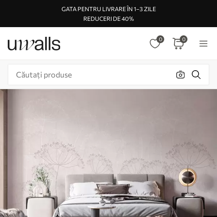
GATA PENTRU LIVRARE ÎN 1–3 ZILE
REDUCERI DE 40%
0
0