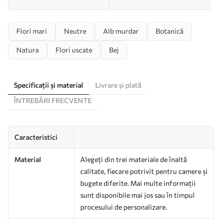
Flori mari
Neutre
Alb murdar
Botanică
Natura
Flori uscate
Bej
Specificații și material
Livrare și plată
ÎNTREBĂRI FRECVENTE
Caracteristici
Material
Alegeți din trei materiale de înaltă
calitate, fiecare potrivit pentru camere și
bugete diferite. Mai multe informații
sunt disponibile mai jos sau în timpul
procesului de personalizare.