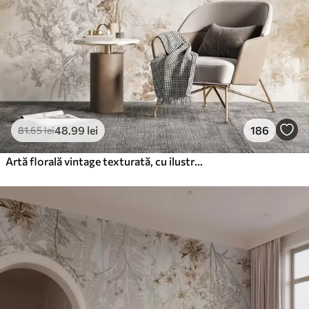
48
.99
lei
186
81
.65
lei
Artă florală vintage texturată, cu ilustrații delicate ale florilor și frunzelor din grădină, în stil desen, în tonuri pastelate delicate de bej și sepia