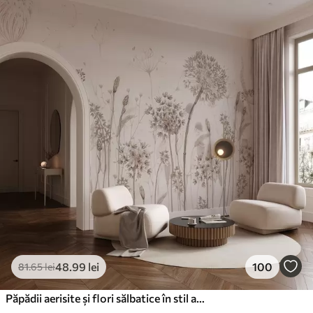
Standard
166
.65
99
.99
lei
/m²
Premium
220
.02
132
.01
lei
/m²
Vinil Premium
250
.00
150
.00
lei
/m²
Peel and Stick
300
.00
180
.00
lei
/m²
48
.99
lei
100
81
.65
lei
Păpădii aerisite și flori sălbatice în stil acuarelă