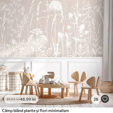
48
.99
lei
26
81
.65
lei
Câmp blând plante și flori minimalism