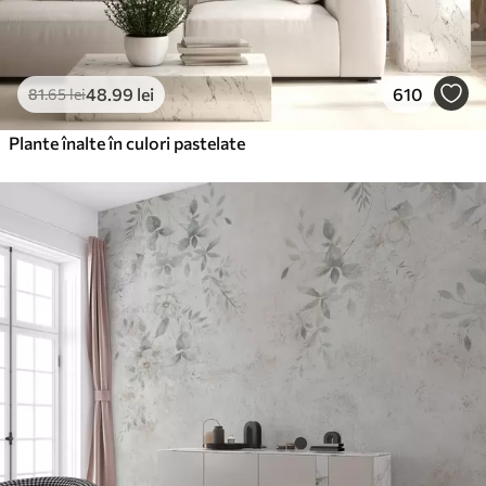
48
.99
lei
610
81
.65
lei
Plante înalte în culori pastelate