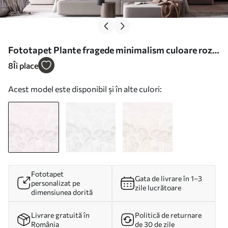
Fototapet Plante fragede minimalism culoare roz
Nr. w02105
8
Îi place
Acest model este disponibil și în alte culori:
Fototapet
Gata de livrare în 1–3
personalizat pe
zile lucrătoare
dimensiunea dorită
Livrare gratuită în
Politică de returnare
România
de 30 de zile