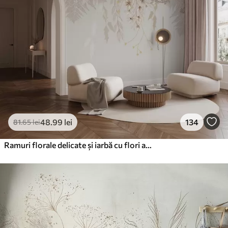
48
.99
lei
134
81
.65
lei
Ramuri florale delicate și iarbă cu flori albe, gri și bej în cascadă pe un fundal deschis