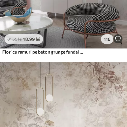
48
.99
lei
116
81
.65
lei
Flori cu ramuri pe beton grunge fundal minimalism