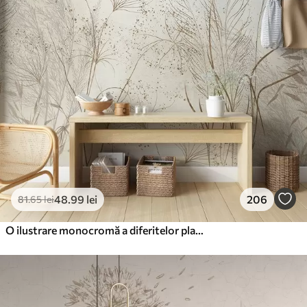
48
.99
lei
206
81
.65
lei
O ilustrare monocromă a diferitelor plante bej și spikelets cu linii delicate, wispy și texturi