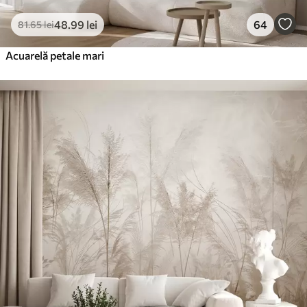
48
.99
lei
64
81
.65
lei
Acuarelă petale mari