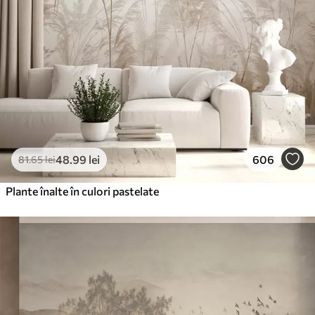
48
.99
lei
606
81
.65
lei
Plante înalte în culori pastelate