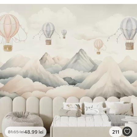
48
.99
lei
211
81
.65
lei