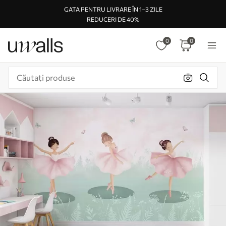
GATA PENTRU LIVRARE ÎN 1–3 ZILE
REDUCERI DE 40%
0
0