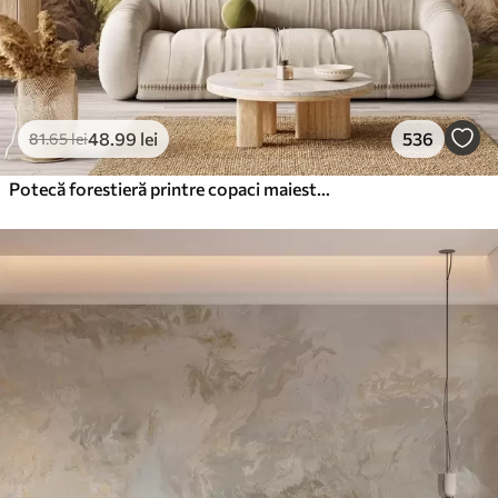
48
.99
lei
536
81
.65
lei
Potecă forestieră printre copaci maiestuoși, în stil acuarelă