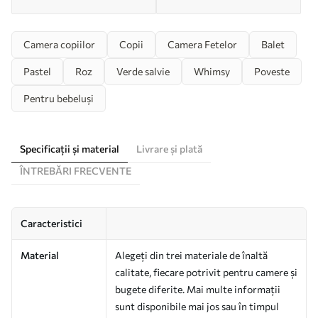
Camera copiilor
Copii
Camera Fetelor
Balet
Pastel
Roz
Verde salvie
Whimsy
Poveste
Pentru bebeluși
Specificații și material
Livrare și plată
ÎNTREBĂRI FRECVENTE
Caracteristici
Material
Alegeți din trei materiale de înaltă
calitate, fiecare potrivit pentru camere și
bugete diferite. Mai multe informații
sunt disponibile mai jos sau în timpul