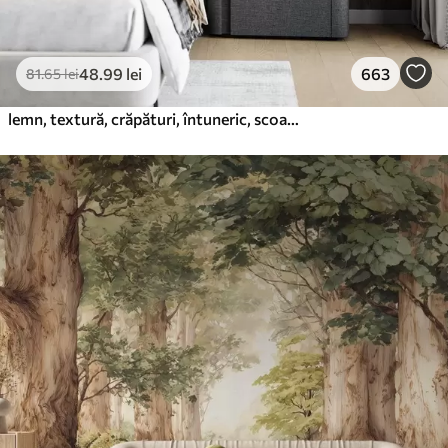
48
.99
lei
663
81
.65
lei
lemn, textură, crăpături, întuneric, scoarță, suprafață