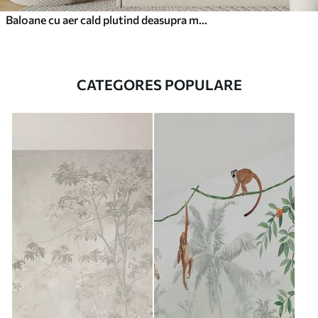
Baloane cu aer cald plutind deasupra munților în tonuri pastelate neutre și moi
CATEGORES POPULARE