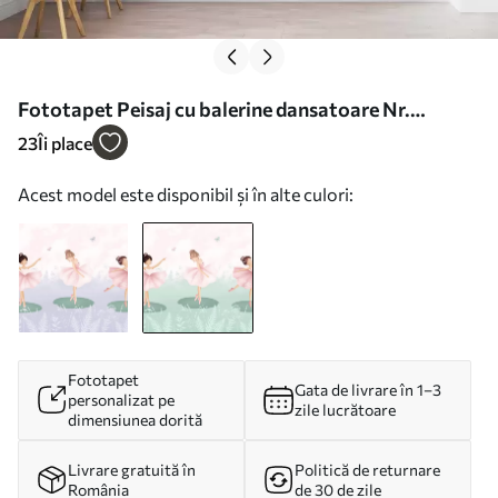
Fototapet Peisaj cu balerine dansatoare Nr.
w03168v2
23
Îi place
Acest model este disponibil și în alte culori:
Fototapet
Gata de livrare în 1–3
personalizat pe
zile lucrătoare
dimensiunea dorită
Livrare gratuită în
Politică de returnare
România
de 30 de zile