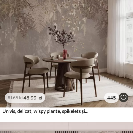
48
.99
lei
445
81
.65
lei
Un vis, delicat, wispy plante, spikelets și flori în culori pastelate maro pe un fundal cețos, texturat