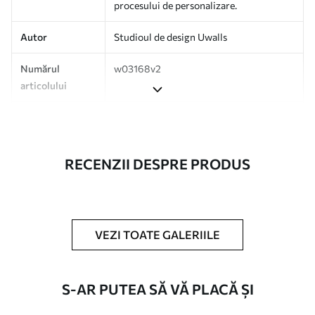
procesului de personalizare.
Autor
Studioul de design Uwalls
Numărul
w03168v2
articolului
Producție
Tipărit la comandă și livrat în role de
până la 50 cm lățime.
RECENZII DESPRE PRODUS
Suplimentar
Disponibil cu strat de lac și/sau adeziv
pentru tapet.
Curățare
Se poate curăța ușor cu un burete moale.
Fototapetul cu strat de lac poate fi
VEZI TOATE GALERIILE
curățat cu apă.
Metodă de
Aplicare fără cusături
S-AR PUTEA SĂ VĂ PLACĂ ȘI
aplicare