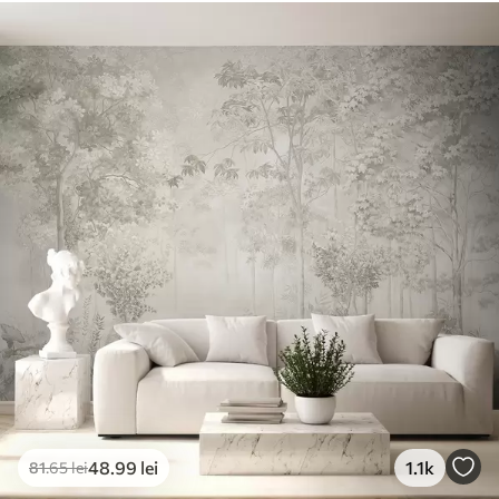
Materiale disponibile
Standard
166
.65
99
.99
lei
/m²
Premium
220
.02
132
.01
lei
/m²
Vinil Premium
250
.00
150
.00
lei
/m²
Peel and Stick
300
.00
180
.00
lei
/m²
48
.99
lei
1.1k
81
.65
lei