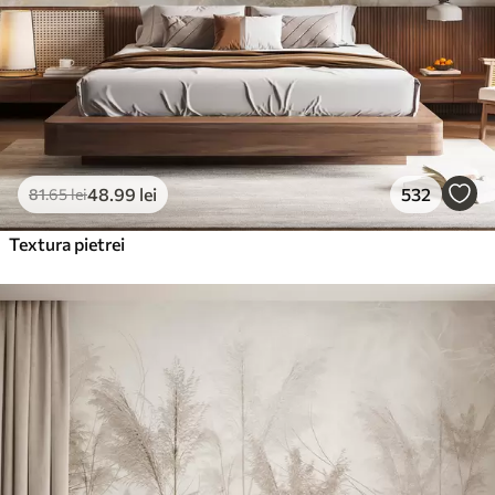
48
.99
lei
532
81
.65
lei
Textura pietrei