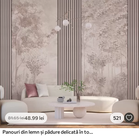
48
.99
lei
521
81
.65
lei
Panouri din lemn și pădure delicată în tonuri roz