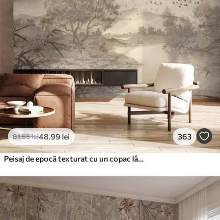
48
.99
lei
363
81
.65
lei
Peisaj de epocă texturat cu un copac lângă râu și un cer înnorat, arta naturii în tonuri sepia