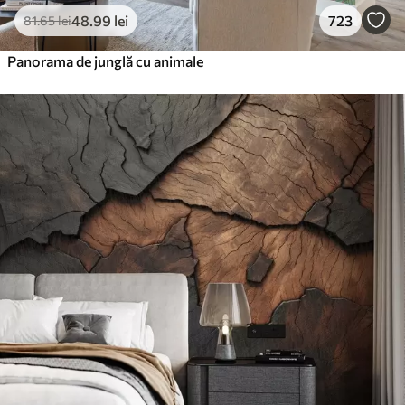
48
.99
lei
723
81
.65
lei
Panorama de junglă cu animale