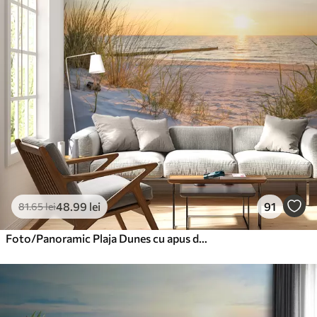
48
.99
lei
91
81
.65
lei
Foto/Panoramic Plaja Dunes cu apus de soare