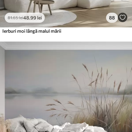
48
.99
lei
88
81
.65
lei
Ierburi moi lângă malul mării