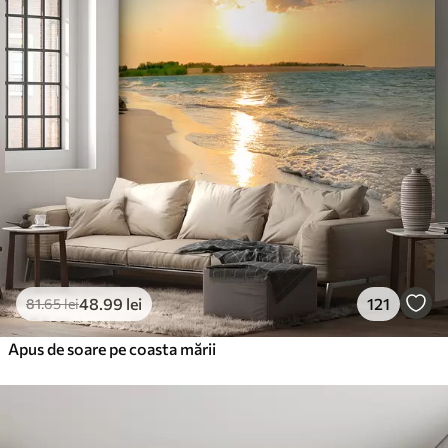
48
.99
lei
121
81
.65
lei
Apus de soare pe coasta mării