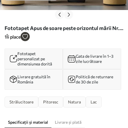
Fototapet Apus de soare peste orizontul mării Nr.
w08570
1
Îi place
Fototapet
Gata de livrare în 1–3
personalizat pe
zile lucrătoare
dimensiunea dorită
Livrare gratuită în
Politică de returnare
România
de 30 de zile
Strălucitoare
Pitoresc
Natura
Lac
Specificații și material
Livrare și plată