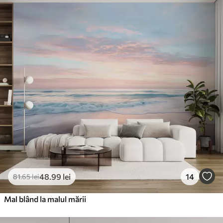
48
.99
lei
14
81
.65
lei
Mal blând la malul mării