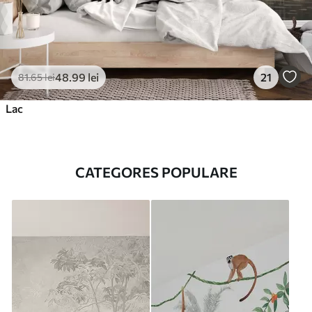
48
.99
lei
21
81
.65
lei
Lac
CATEGORES POPULARE