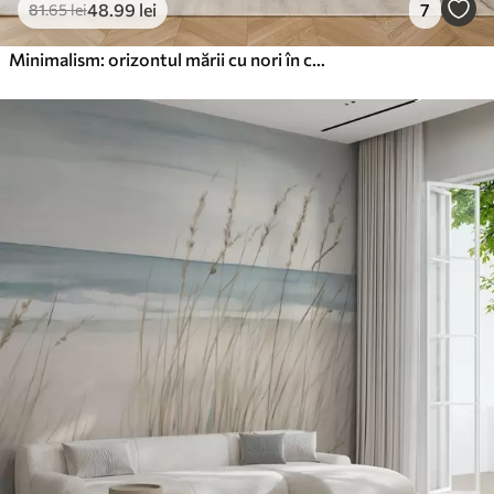
48
.99
lei
7
81
.65
lei
Minimalism: orizontul mării cu nori în culori pastelate