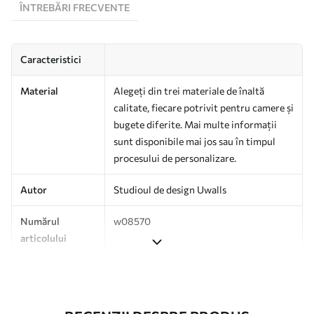
ÎNTREBĂRI FRECVENTE
Caracteristici
Material
Alegeți din trei materiale de înaltă
calitate, fiecare potrivit pentru camere și
bugete diferite. Mai multe informații
sunt disponibile mai jos sau în timpul
procesului de personalizare.
Autor
Studioul de design Uwalls
Numărul
w08570
articolului
Producție
Tipărit la comandă și livrat în role de
până la 50 cm lățime.