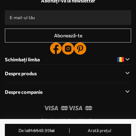
Abonați-vă la newsletter
Abonează-te
Schimbați limba
Despre produs
Despre companie
Editați permisiunile cookie-urilor
© 2011-2026 Uwalls . Toate drepturile rezervate. Operat
de la
81
.65
48
.99
lei
Arată prețul
de KLW Sp. z o.o. VAT ID: PL9223057591.