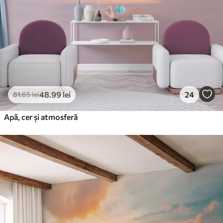
Vinil Premium
250
.00
150
.00
lei
/m²
Peel and Stick
300
.00
180
.00
lei
/m²
48
.99
lei
24
81
.65
lei
Apă, cer și atmosferă