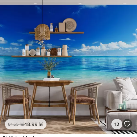
48
.99
lei
12
81
.65
lei