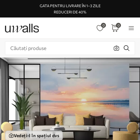
GATA PENTRU LIVRARE ÎN 1–3 ZILE
REDUCERI DE 40%
0
0
Vedeți-l în spațiul dvs