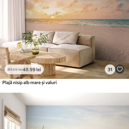
48
.99
lei
31
81
.65
lei
Plajă nisip alb mare și valuri