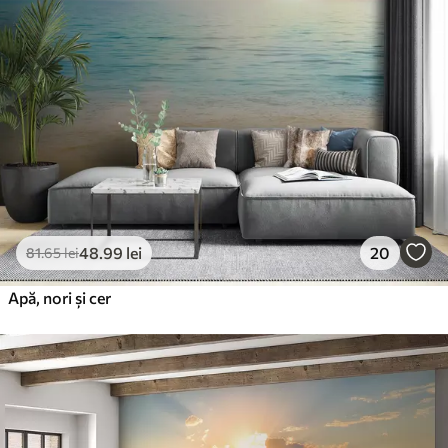
48
.99
lei
20
81
.65
lei
Apă, nori și cer