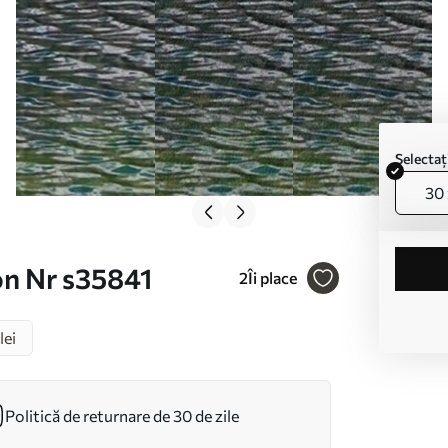
Selecta
30 
on Nr s35841
2
Îi place
lei
Politică de returnare de 30 de zile