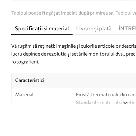
Tabloul poate fi agățat imediat după primirea sa. Tabloul va
Specificații și material
Livrare și plată
ÎNTRE
Vă rugăm să rețineți: Imaginile și culorile articolelor descri
lucru depinde de rezoluția și setările monitorului dvs., prec
fotografierii.
Caracteristici
Material
Există trei materiale din car
Standard
- material sintetic
Premium
- un material mat s
Eco-Premium
- pânză de în
Autor
UWALLS