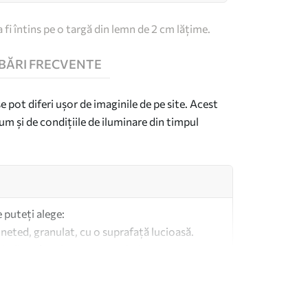
 fi întins pe o targă din lemn de 2 cm lățime.
BĂRI FRECVENTE
se pot diferi ușor de imaginile de pe site. Acest
um și de condițiile de iluminare din timpul
e puteți alege:
 neted, granulat, cu o suprafață lucioasă.
imilar pânzelor pentru artiști.
altă calitate fabricată din bumbac 100%.