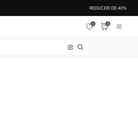
REDUCERI DE 40%
0
0