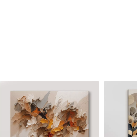
Numărul articolului
s35841
În plus
Puteți adăuga un strat de la
Materiale disponibile
Standard
Premium
De La
80
.01
lei
De La
99
.99
lei
✓
✓
Culori vii și intense
Culori vii și intense
✓
✓
Rezistent la decolorare
Rezistent la decolora
✓
✓
Cerneală sigură și inodoră
Cerneală sigură și ino
✗
✓
Suprafață tip pânză
Suprafață tip pânză
✗
✗
Material ecologic
Material ecologic