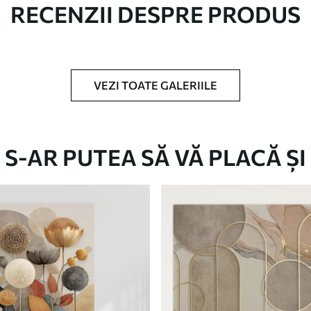
RECENZII DESPRE PRODUS
c.
VEZI TOATE GALERIILE
Eco-Premium
S-AR PUTEA SĂ VĂ PLACĂ ȘI
De La
124
.99
lei
✓
Culori vii și intense
✓
re
Rezistent la decolorare
✓
doră
Cerneală sigură și inodoră
✓
Suprafață tip pânză
✓
Material ecologic