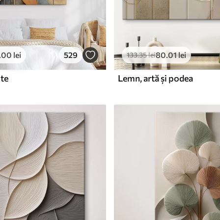
.00
lei
529
80
.01
lei
133
.35
lei
cte
Lemn, artă și podea