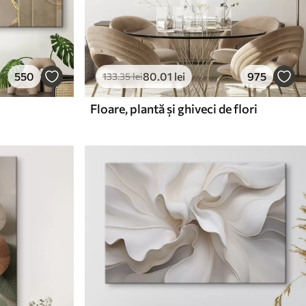
550
80
.01
lei
975
133
.35
lei
Floare, plantă și ghiveci de flori