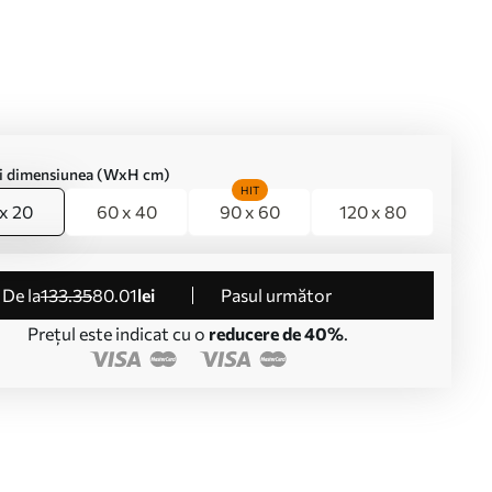
ți dimensiunea (WxH cm)
HIT
x 20
60 x 40
90 x 60
120 x 80
de la
133
.35
80
.01
lei
Pasul următor
Prețul este indicat cu o
reducere de 40%
.