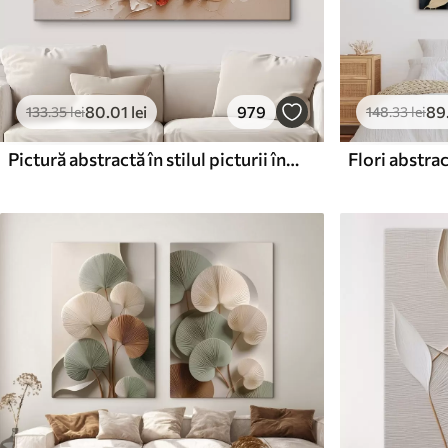
80
.01
lei
979
89
133
.35
lei
148
.33
lei
Pictură abstractă în stilul picturii în ulei
Flori abstra