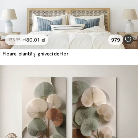
80
.01
lei
979
133
.35
lei
Floare, plantă și ghiveci de flori