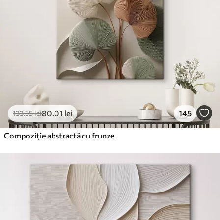
80
.01
lei
145
133
.35
lei
Compoziție abstractă cu frunze