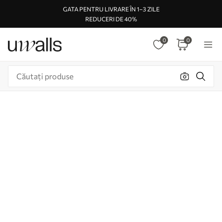
GATA PENTRU LIVRARE ÎN 1–3 ZILE
REDUCERI DE 40%
0
0