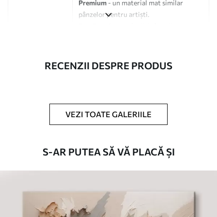
Premium
- un material mat similar
pânzelor pentru artiști.
Eco-Premium
- pânză de înaltă calitate
fabricată din bumbac 100%.
Autor
UWALLS
RECENZII DESPRE PRODUS
Numărul
s36211
articolului
VEZI TOATE GALERIILE
În plus
Puteți adăuga un strat de lac.
Materiale disponibile
S-AR PUTEA SĂ VĂ PLACĂ ȘI
Standard
De La
80
.01
lei
✓
Culori vii și intense
✓
Rezistent la decolorare