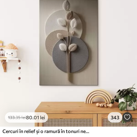
80
.01
lei
343
133
.35
lei
Cercuri în relief și o ramură în tonuri neutre calde