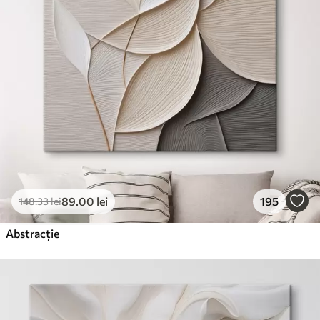
89
.00
lei
195
148
.33
lei
Abstracție