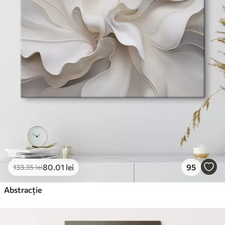
80
.01
lei
95
133
.35
lei
Abstracție