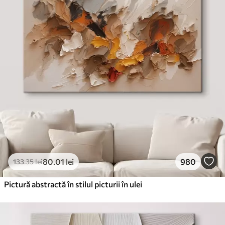
✓
Cerneală sigură și inodoră
✗
Suprafață tip pânză
✗
Material ecologic
Premium
De La
99
.99
lei
✓
Culori vii și intense
✓
Rezistent la decolorare
✓
Cerneală sigură și inodoră
✓
Suprafață tip pânză
✗
Material ecologic
80
.01
lei
980
133
.35
lei
Eco-Premium
De La
124
.99
lei
Pictură abstractă în stilul picturii în ulei
✓
Culori vii și intense
✓
Rezistent la decolorare
✓
Cerneală sigură și inodoră