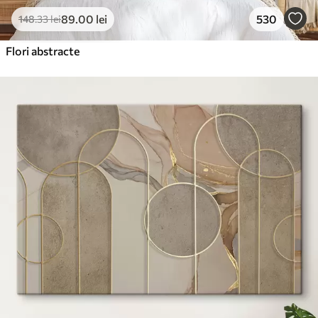
89
.00
lei
530
148
.33
lei
Flori abstracte