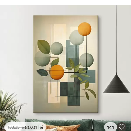
80
.01
lei
141
133
.35
lei