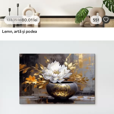
80
.01
lei
551
133
.35
lei
Lemn, artă și podea