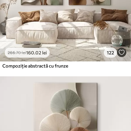
160
.02
lei
122
266
.70
lei
Compoziție abstractă cu frunze