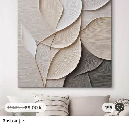
✓
Suprafață tip pânză
✓
Material ecologic
89
.00
lei
195
148
.33
lei
Abstracție