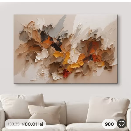
80
.01
lei
980
133
.35
lei