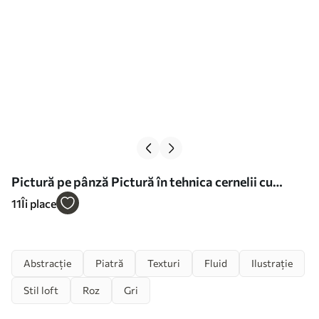
Pictură pe pânză Pictură în tehnica cernelii cu
alcool Nr s36211
11
Îi place
Abstracție
Piatră
Texturi
Fluid
Ilustrație
Stil loft
Roz
Gri