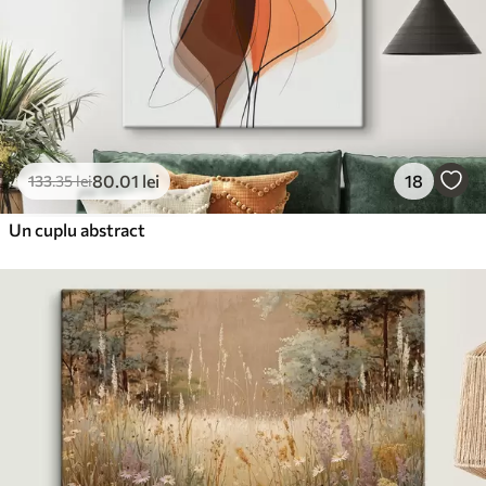
80
.01
lei
18
133
.35
lei
Un cuplu abstract