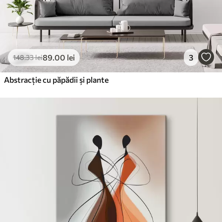
89
.00
lei
3
148
.33
lei
Abstracție cu păpădii și plante