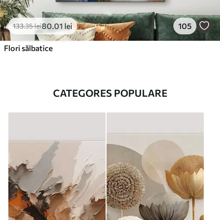
80
.01
lei
105
133
.35
lei
Flori sălbatice
CATEGORES POPULARE