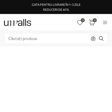
GATA PENTRU LIVRARE ÎN 1–3 ZILE
REDUCERI DE 40%
0
0