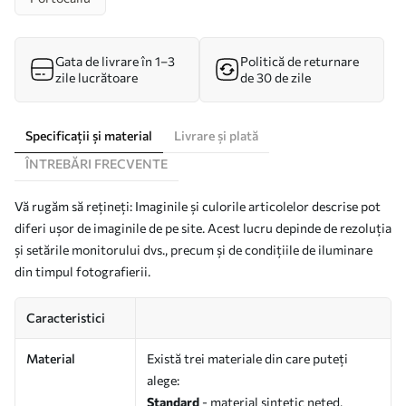
Gata de livrare în 1–3
Politică de returnare
zile lucrătoare
de 30 de zile
Specificații și material
Livrare și plată
ÎNTREBĂRI FRECVENTE
Vă rugăm să rețineți: Imaginile și culorile articolelor descrise pot
diferi ușor de imaginile de pe site. Acest lucru depinde de rezoluția
și setările monitorului dvs., precum și de condițiile de iluminare
din timpul fotografierii.
Caracteristici
Material
Există trei materiale din care puteți
alege:
Standard
- material sintetic neted,