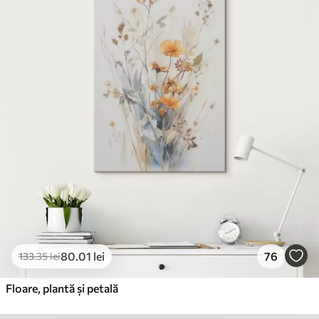
✓
Culori vii și intense
✓
Rezistent la decolorare
✓
Cerneală sigură și inodoră
✗
Suprafață tip pânză
✗
Material ecologic
Premium
De La
99
.99
lei
✓
Culori vii și intense
✓
Rezistent la decolorare
✓
Cerneală sigură și inodoră
✓
Suprafață tip pânză
✗
Material ecologic
80
.01
lei
76
133
.35
lei
Eco-Premium
De La
124
.99
lei
Floare, plantă și petală
✓
Culori vii și intense