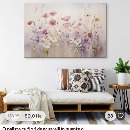
80
.01
lei
28
133
.35
lei
O pajiște cu flori de acuarelă în nuanțe delicate de roz, violet și alb, creând o atmosferă de lejeritate și armonie