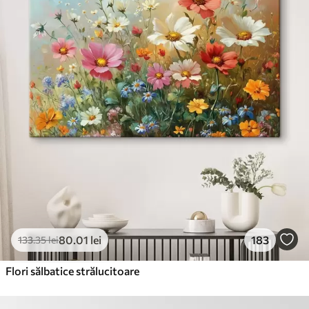
80
.01
lei
183
133
.35
lei
Flori sălbatice strălucitoare