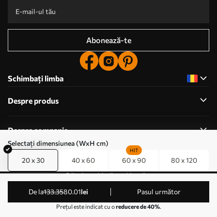
Abonează-te
Schimbați limba
Despre produs
Despre companie
Selectați dimensiunea (WxH cm)
HIT
20 x 30
40 x 60
60 x 90
80 x 120
Editați permisiunile cookie-urilor
© 2011-2026 Uwalls . Toate drepturile rezervate. Operat
de la
133
.35
80
.01
lei
Pasul următor
de KLW Sp. z o.o. VAT ID: PL9223057591.
Prețul este indicat cu o
reducere de 40%
.