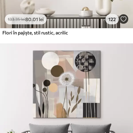
80
.01
lei
122
133
.35
lei
Flori în pajiște, stil rustic, acrilic