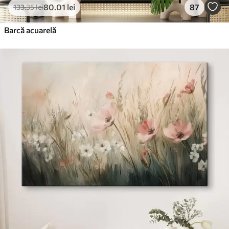
80
.01
lei
87
133
.35
lei
Barcă acuarelă