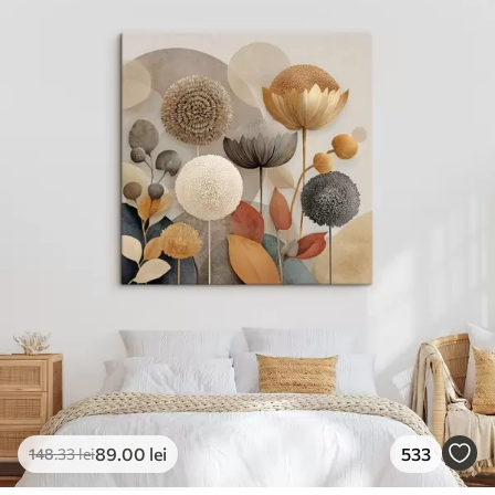
✓
Rezistent la decolorare
✓
Cerneală sigură și inodoră
✓
Suprafață tip pânză
✓
Material ecologic
89
.00
lei
533
148
.33
lei