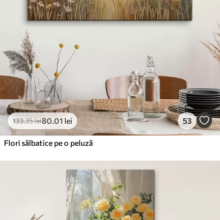
80
.01
lei
53
133
.35
lei
Flori sălbatice pe o peluză