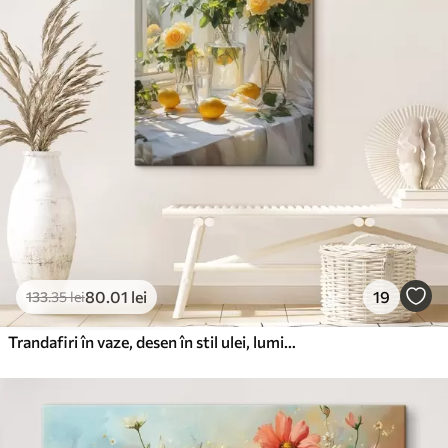
80
.01
lei
19
133
.35
lei
Trandafiri în vaze, desen în stil ulei, lumina blândă a soarelui, lămâi, primăvară