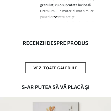
granulat, cu o suprafață lucioasă.
Premium
- un material mat similar
pânzelor pentru artiști.
Eco-Premium
- pânză de înaltă calitate
fabricată din bumbac 100%.
Autor
UWALLS
RECENZII DESPRE PRODUS
Numărul
s33649
articolului
VEZI TOATE GALERIILE
În plus
Puteți adăuga un strat de lac.
Materiale disponibile
S-AR PUTEA SĂ VĂ PLACĂ ȘI
Standard
De La
80
.01
lei