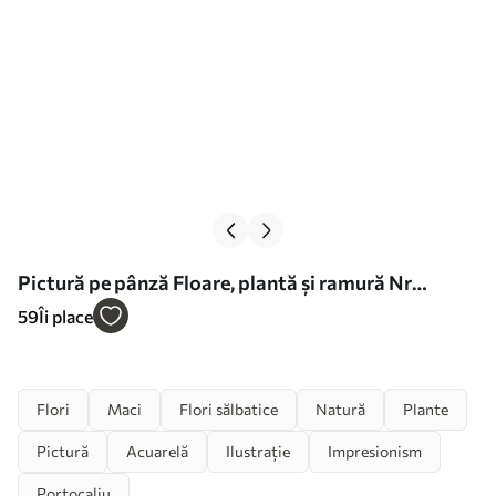
Pictură pe pânză Floare, plantă și ramură Nr
s33649
59
Îi place
Flori
Maci
Flori sălbatice
Natură
Plante
Pictură
Acuarelă
Ilustrație
Impresionism
Portocaliu