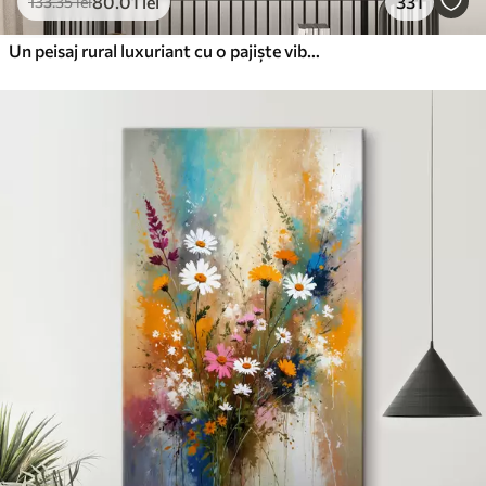
80
.01
lei
331
133
.35
lei
Un peisaj rural luxuriant cu o pajiște vibrantă de flori sălbatice plină de flori colorate sub un cer noros