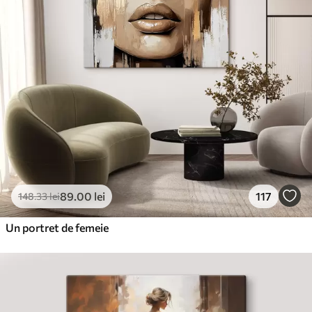
89
.00
lei
117
148
.33
lei
Un portret de femeie