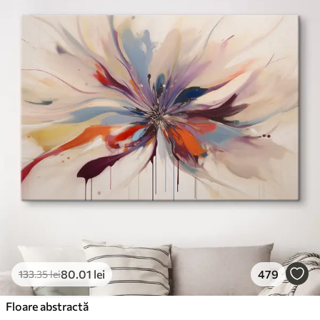
80
.01
lei
479
133
.35
lei
Floare abstractă