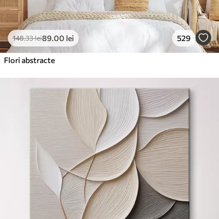
89
.00
lei
529
148
.33
lei
Flori abstracte