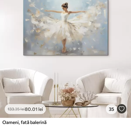
✓
Suprafață tip pânză
✓
Material ecologic
80
.01
lei
35
133
.35
lei
Oameni, fată balerină