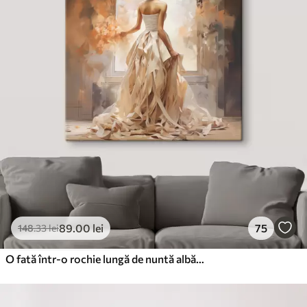
89
.00
lei
75
148
.33
lei
O fată într-o rochie lungă de nuntă albă stă la fereastră printre foc, pictând cu manual