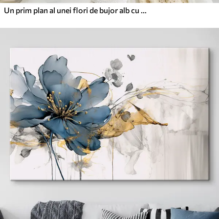
Un prim plan al unei flori de bujor alb cu picături de apă pe petale, pe un fundal neclar