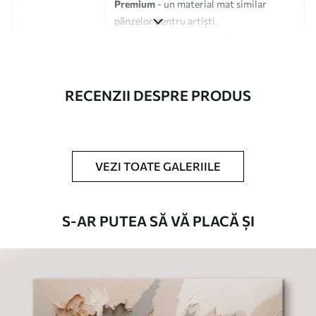
Premium
- un material mat similar
pânzelor pentru artiști.
Eco-Premium
- pânză de înaltă calitate
fabricată din bumbac 100%.
Autor
UWALLS
RECENZII DESPRE PRODUS
Numărul
s35538
articolului
VEZI TOATE GALERIILE
În plus
Puteți adăuga un strat de lac.
Materiale disponibile
S-AR PUTEA SĂ VĂ PLACĂ ȘI
Standard
De La
80
.01
lei
✓
Culori vii și intense
✓
Rezistent la decolorare