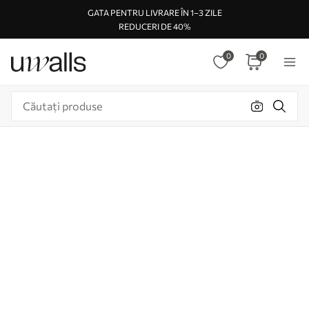
GATA PENTRU LIVRARE ÎN 1–3 ZILE
REDUCERI DE 40%
0
0