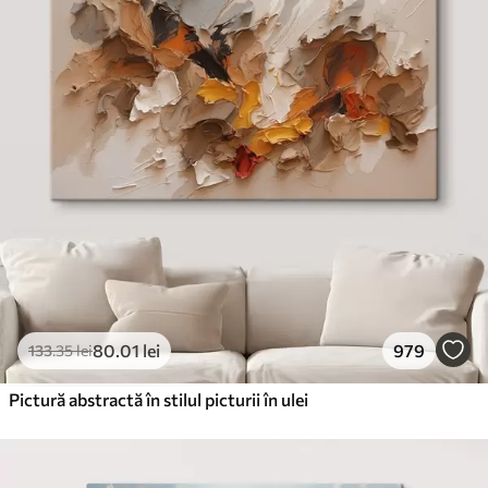
✓
Cerneală sigură și inodoră
✗
Suprafață tip pânză
✗
Material ecologic
Premium
De La
99
.99
lei
✓
Culori vii și intense
✓
Rezistent la decolorare
✓
Cerneală sigură și inodoră
✓
Suprafață tip pânză
✗
Material ecologic
80
.01
lei
979
133
.35
lei
Eco-Premium
De La
124
.99
lei
Pictură abstractă în stilul picturii în ulei
✓
Culori vii și intense
✓
Rezistent la decolorare
✓
Cerneală sigură și inodoră