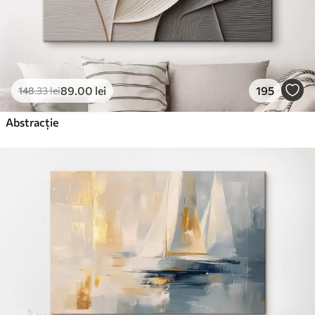
89
.00
lei
195
148
.33
lei
Abstracție