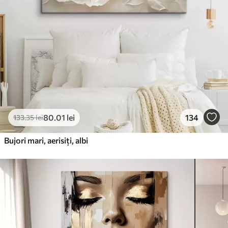
80
.01
lei
134
133
.35
lei
Bujori mari, aerisiți, albi