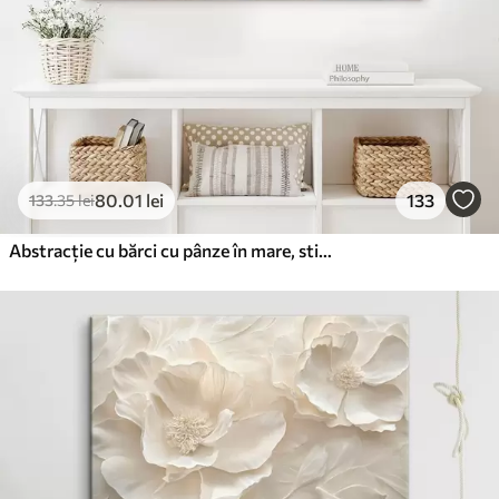
80
.01
lei
133
133
.35
lei
Abstracție cu bărci cu pânze în mare, stil acrilic, apus de soare