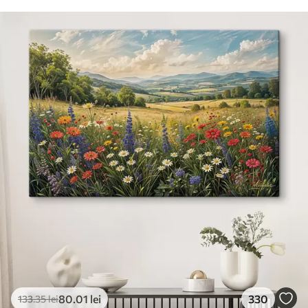
80
.01
lei
330
133
.35
lei