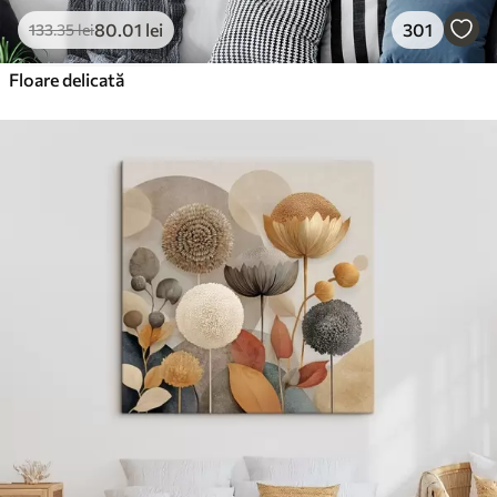
80
.01
lei
301
133
.35
lei
Floare delicată