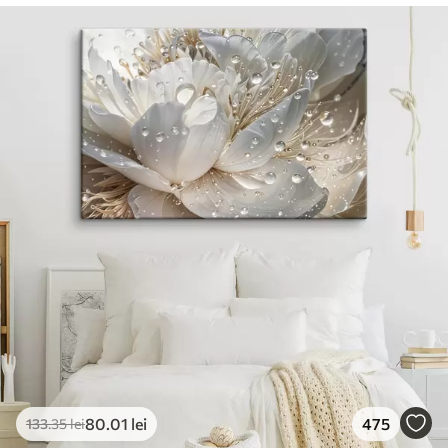
80
.01
lei
475
133
.35
lei