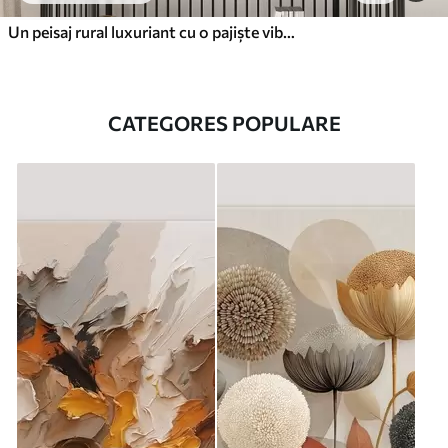
Un peisaj rural luxuriant cu o pajiște vibrantă de flori sălbatice plină de flori colorate sub un cer noros
CATEGORES POPULARE