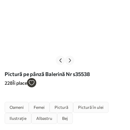
Pictură pe pânză Balerină Nr s35538
228
Îi place
Oameni
Femei
Pictură
Pictură în ulei
Ilustrație
Albastru
Bej