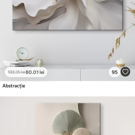
80
.01
lei
95
133
.35
lei
Abstracție