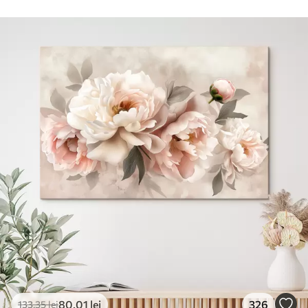
80
.01
lei
326
133
.35
lei