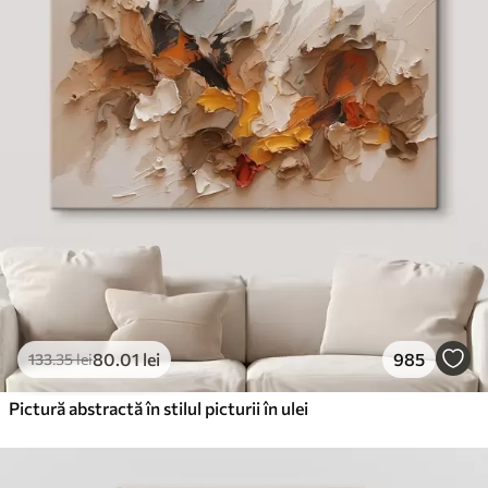
✓
Cerneală sigură și inodoră
✗
Suprafață tip pânză
✗
Material ecologic
Premium
De La
99
.99
lei
✓
Culori vii și intense
✓
Rezistent la decolorare
✓
Cerneală sigură și inodoră
✓
Suprafață tip pânză
✗
Material ecologic
80
.01
lei
985
133
.35
lei
Eco-Premium
De La
124
.99
lei
Pictură abstractă în stilul picturii în ulei
✓
Culori vii și intense
✓
Rezistent la decolorare
✓
Cerneală sigură și inodoră