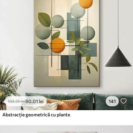
80
.01
lei
141
133
.35
lei
Abstracție geometrică cu plante