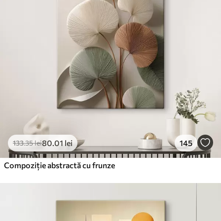
80
.01
lei
145
133
.35
lei
Compoziție abstractă cu frunze