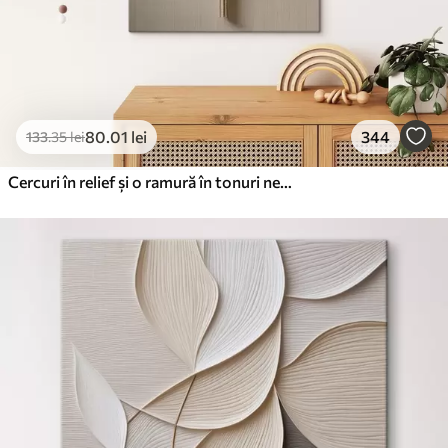
80
.01
lei
344
133
.35
lei
Cercuri în relief și o ramură în tonuri neutre calde