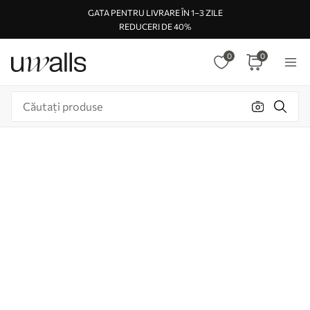
GATA PENTRU LIVRARE ÎN 1–3 ZILE
REDUCERI DE 40%
0
0