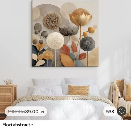
✓
Suprafață tip pânză
✓
Material ecologic
89
.00
lei
533
148
.33
lei
Flori abstracte