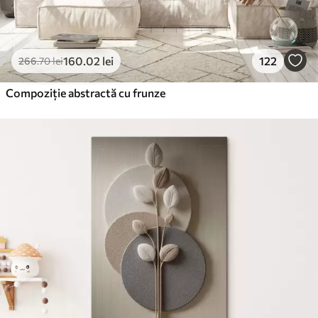
160
.02
lei
122
266
.70
lei
Compoziție abstractă cu frunze