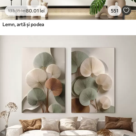
80
.01
lei
551
133
.35
lei
Lemn, artă și podea