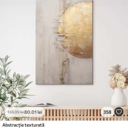
80
.01
lei
358
133
.35
lei
Abstracție texturată