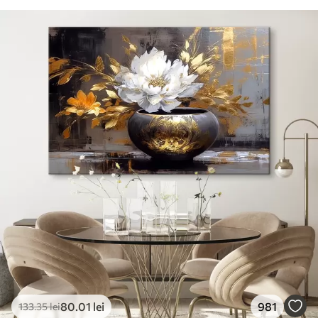
80
.01
lei
981
133
.35
lei