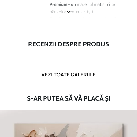
Premium
- un material mat similar
pânzelor pentru artiști.
Eco-Premium
- pânză de înaltă calitate
fabricată din bumbac 100%.
Autor
UWALLS
RECENZII DESPRE PRODUS
Numărul
s33112
articolului
VEZI TOATE GALERIILE
În plus
Puteți adăuga un strat de lac.
Materiale disponibile
S-AR PUTEA SĂ VĂ PLACĂ ȘI
Standard
De La
80
.01
lei
✓
Culori vii și intense
✓
Rezistent la decolorare