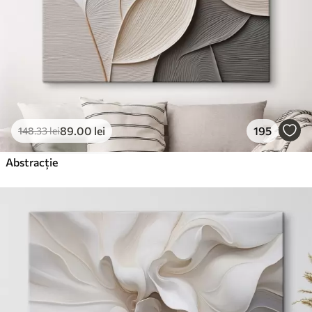
89
.00
lei
195
148
.33
lei
Abstracție