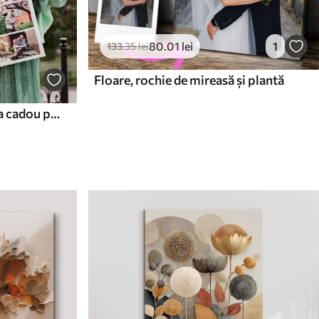
80
.01
lei
1
133
.35
lei
Floare, rochie de mireasă și plantă
Tablou collage pe pânză ca cadou pentru aniversare