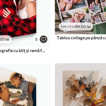
89
.00
lei
148
.33
lei
.01
lei
5
Zâmbet, fotografie cu bliț și ramă foto