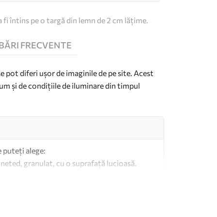
 fi întins pe o targă din lemn de 2 cm lățime.
BĂRI FRECVENTE
se pot diferi ușor de imaginile de pe site. Acest
um și de condițiile de iluminare din timpul
e puteți alege:
 neted, granulat, cu o suprafață lucioasă.
imilar pânzelor pentru artiști.
altă calitate fabricată din bumbac 100%.