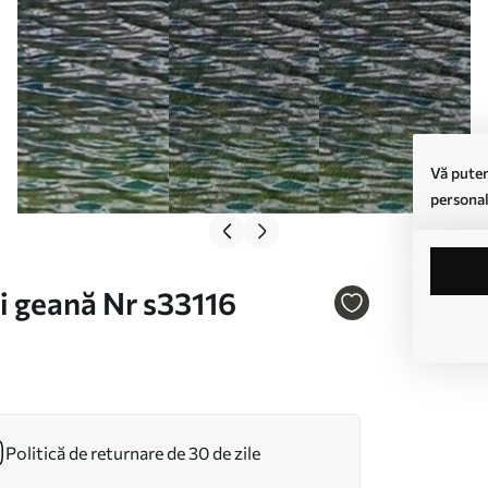
Vă putem
personal
și geană Nr s33116
Politică de returnare de 30 de zile