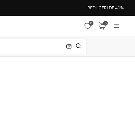
REDUCERI DE 40%
0
0