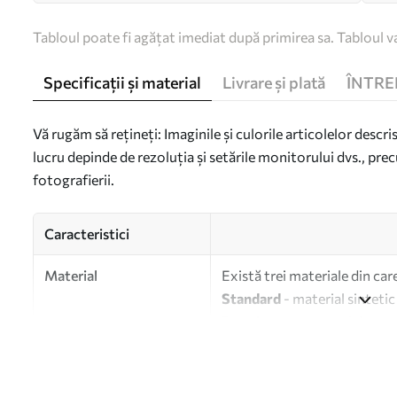
Tabloul poate fi agățat imediat după primirea sa. Tabloul va
Specificații și material
Livrare și plată
ÎNTRE
Vă rugăm să rețineți: Imaginile și culorile articolelor descri
lucru depinde de rezoluția și setările monitorului dvs., prec
fotografierii.
Caracteristici
Material
Există trei materiale din car
Standard
- material sintetic
Premium
- un material mat s
Eco-Premium
- pânză de în
Autor
UWALLS