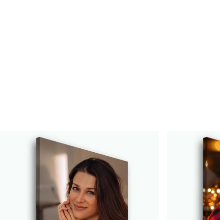
Numărul articolului
s33116
În plus
Puteți adăuga un strat de la
Materiale disponibile
Standard
Premium
De La
80
.01
lei
De La
99
.99
lei
✓
✓
Culori vii și intense
Culori vii și intense
✓
✓
Rezistent la decolorare
Rezistent la decolora
✓
✓
Cerneală sigură și inodoră
Cerneală sigură și ino
✗
✓
Suprafață tip pânză
Suprafață tip pânză
✗
✗
Material ecologic
Material ecologic