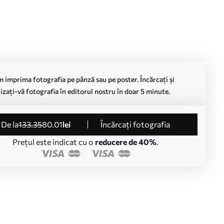
 imprima fotografia pe pânză sau pe poster. Încărcați și
izați-vă fotografia în editorul nostru în doar 5 minute.
de la
133
.35
80
.01
lei
Încărcați fotografia
Prețul este indicat cu o
reducere de 40%
.