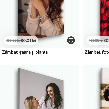
80
.01
lei
80
133
.35
lei
133
.35
lei
Zâmbet, geană și plantă