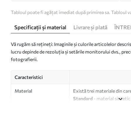
Tabloul poate fi agățat imediat după primirea sa. Tabloul va
Specificații și material
Livrare și plată
ÎNTRE
Vă rugăm să rețineți: Imaginile și culorile articolelor descri
lucru depinde de rezoluția și setările monitorului dvs., prec
fotografierii.
Caracteristici
Material
Există trei materiale din car
Standard
- material sintetic
Premium
- un material mat s
Eco-Premium
- pânză de în
Autor
UWALLS