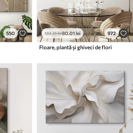
550
80
.01
lei
972
133
.35
lei
Floare, plantă și ghiveci de flori