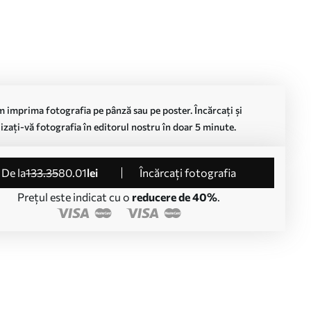
 imprima fotografia pe pânză sau pe poster. Încărcați și
izați-vă fotografia în editorul nostru în doar 5 minute.
de la
133
.35
80
.01
lei
Încărcați fotografia
Prețul este indicat cu o
reducere de 40%
.