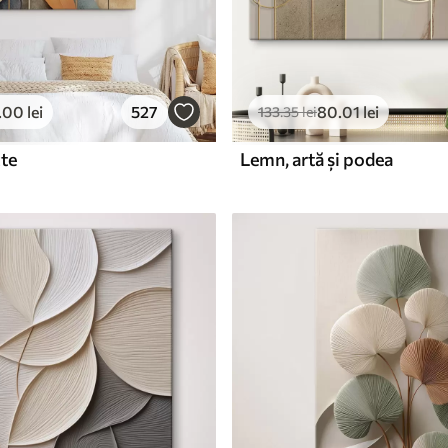
.00
lei
527
80
.01
lei
133
.35
lei
cte
Lemn, artă și podea