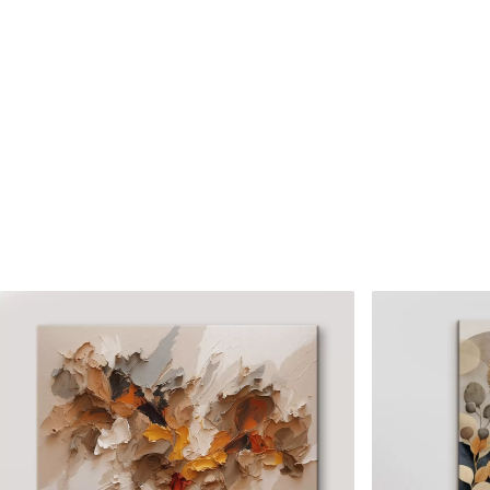
Numărul articolului
s33192
În plus
Puteți adăuga un strat de la
Materiale disponibile
Standard
Premium
De La
80
.01
lei
De La
99
.99
lei
✓
✓
Culori vii și intense
Culori vii și intense
✓
✓
Rezistent la decolorare
Rezistent la decolora
✓
✓
Cerneală sigură și inodoră
Cerneală sigură și ino
✗
✓
Suprafață tip pânză
Suprafață tip pânză
✗
✗
Material ecologic
Material ecologic