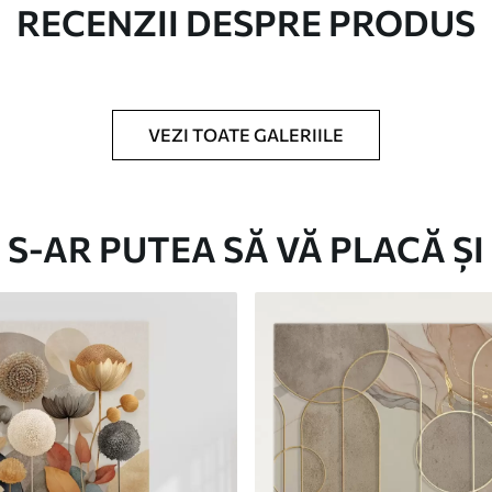
RECENZII DESPRE PRODUS
c.
VEZI TOATE GALERIILE
Eco-Premium
S-AR PUTEA SĂ VĂ PLACĂ ȘI
De La
124
.99
lei
✓
Culori vii și intense
✓
re
Rezistent la decolorare
✓
doră
Cerneală sigură și inodoră
✓
Suprafață tip pânză
✓
Material ecologic