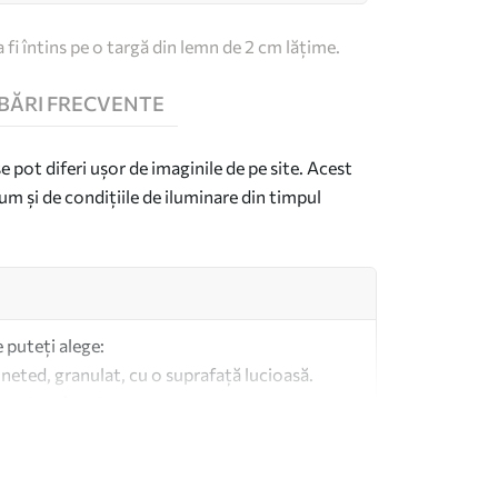
 fi întins pe o targă din lemn de 2 cm lățime.
BĂRI FRECVENTE
se pot diferi ușor de imaginile de pe site. Acest
um și de condițiile de iluminare din timpul
e puteți alege:
 neted, granulat, cu o suprafață lucioasă.
imilar pânzelor pentru artiști.
altă calitate fabricată din bumbac 100%.