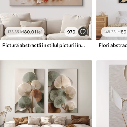
80
.01
lei
979
89
133
.35
lei
148
.33
lei
Pictură abstractă în stilul picturii în ulei
Flori abstra