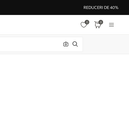
REDUCERI DE 40%
0
0