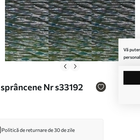
Vă putem
personal
i sprâncene Nr s33192
Politică de returnare de 30 de zile