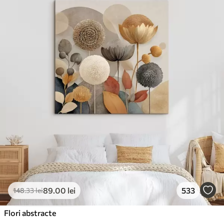
✓
Suprafață tip pânză
✓
Material ecologic
89
.00
lei
533
148
.33
lei
Flori abstracte