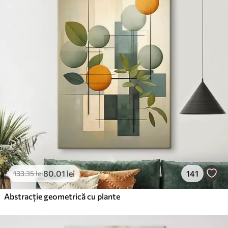
80
.01
lei
141
133
.35
lei
Abstracție geometrică cu plante