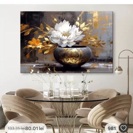
80
.01
lei
981
133
.35
lei