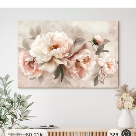
80
.01
lei
326
133
.35
lei