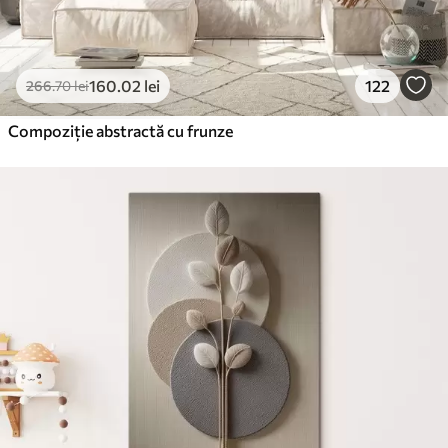
160
.02
lei
122
266
.70
lei
Compoziție abstractă cu frunze