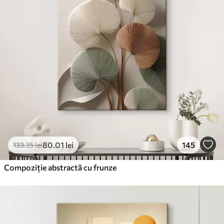
80
.01
lei
145
133
.35
lei
Compoziție abstractă cu frunze