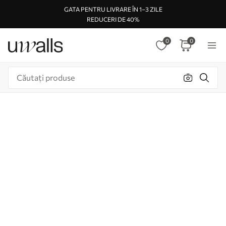
GATA PENTRU LIVRARE ÎN 1–3 ZILE
REDUCERI DE 40%
0
0