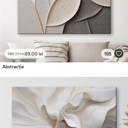
89
.00
lei
195
148
.33
lei
Abstracție