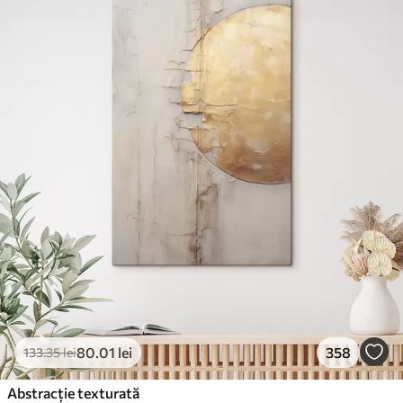
80
.01
lei
358
133
.35
lei
Abstracție texturată