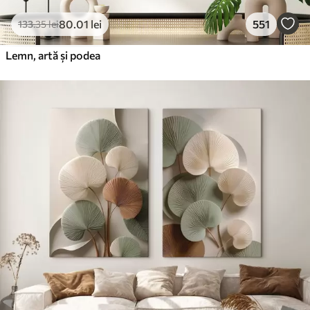
80
.01
lei
551
133
.35
lei
Lemn, artă și podea