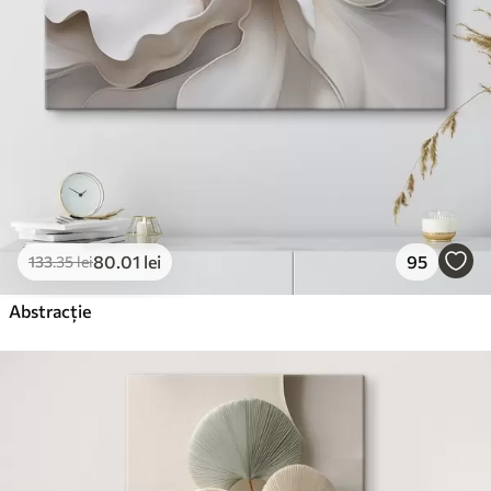
80
.01
lei
95
133
.35
lei
Abstracție