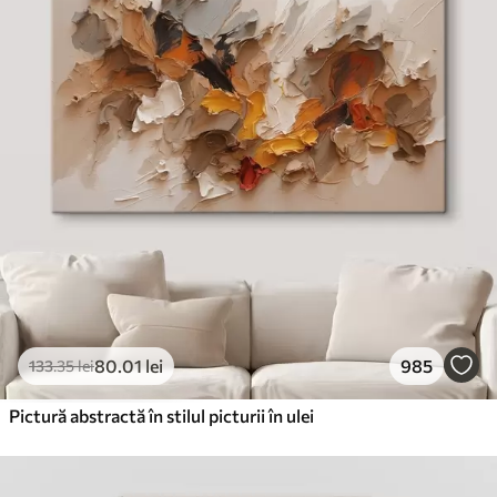
✓
Cerneală sigură și inodoră
✗
Suprafață tip pânză
✗
Material ecologic
Premium
De La
99
.99
lei
✓
Culori vii și intense
✓
Rezistent la decolorare
✓
Cerneală sigură și inodoră
✓
Suprafață tip pânză
✗
Material ecologic
80
.01
lei
985
133
.35
lei
Eco-Premium
De La
124
.99
lei
Pictură abstractă în stilul picturii în ulei
✓
Culori vii și intense
✓
Rezistent la decolorare
✓
Cerneală sigură și inodoră