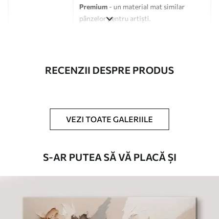
Premium
- un material mat similar
pânzelor pentru artiști.
Eco-Premium
- pânză de înaltă calitate
fabricată din bumbac 100%.
Autor
UWALLS
RECENZII DESPRE PRODUS
Numărul
s33224
articolului
VEZI TOATE GALERIILE
În plus
Puteți adăuga un strat de lac.
Materiale disponibile
S-AR PUTEA SĂ VĂ PLACĂ ȘI
Standard
De La
80
.01
lei
✓
Culori vii și intense
✓
Rezistent la decolorare