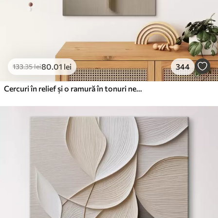
80
.01
lei
344
133
.35
lei
Cercuri în relief și o ramură în tonuri neutre calde