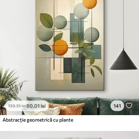
80
.01
lei
141
133
.35
lei
Abstracție geometrică cu plante