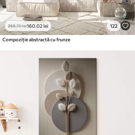
160
.02
lei
122
266
.70
lei
Compoziție abstractă cu frunze