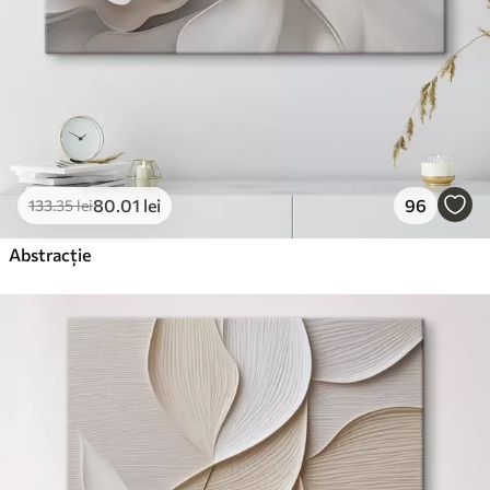
80
.01
lei
96
133
.35
lei
Abstracție