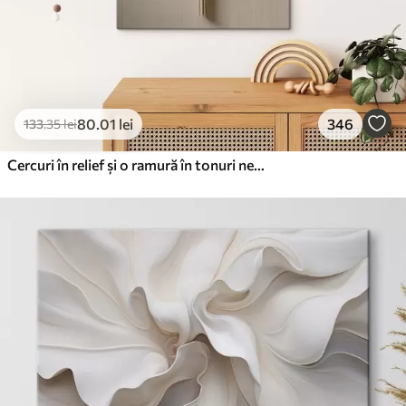
80
.01
lei
346
133
.35
lei
Cercuri în relief și o ramură în tonuri neutre calde