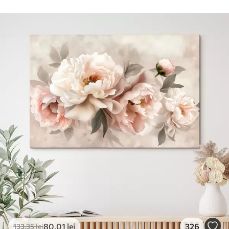
80
.01
lei
326
133
.35
lei