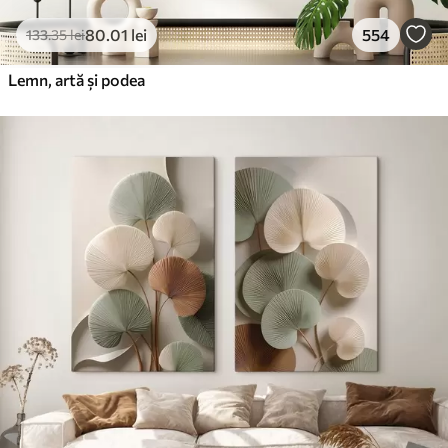
80
.01
lei
554
133
.35
lei
Lemn, artă și podea