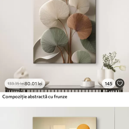
80
.01
lei
145
133
.35
lei
Compoziție abstractă cu frunze