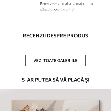
Premium
- un material mat similar
pânzelor pentru artiști.
Eco-Premium
- pânză de înaltă calitate
fabricată din bumbac 100%.
Autor
UWALLS
RECENZII DESPRE PRODUS
Numărul
s33373
articolului
VEZI TOATE GALERIILE
În plus
Puteți adăuga un strat de lac.
Materiale disponibile
S-AR PUTEA SĂ VĂ PLACĂ ȘI
Standard
De La
80
.01
lei
✓
Culori vii și intense
✓
Rezistent la decolorare