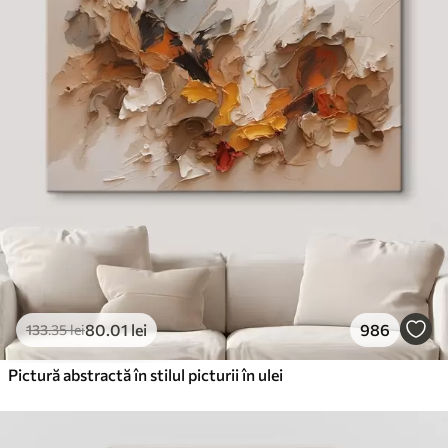
✓
Cerneală sigură și inodoră
✗
Suprafață tip pânză
✗
Material ecologic
Premium
De La
99
.99
lei
✓
Culori vii și intense
✓
Rezistent la decolorare
✓
Cerneală sigură și inodoră
✓
Suprafață tip pânză
✗
Material ecologic
80
.01
lei
986
133
.35
lei
Eco-Premium
De La
124
.99
lei
Pictură abstractă în stilul picturii în ulei
✓
Culori vii și intense
✓
Rezistent la decolorare
✓
Cerneală sigură și inodoră