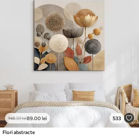
✓
Suprafață tip pânză
✓
Material ecologic
89
.00
lei
533
148
.33
lei
Flori abstracte