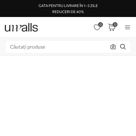
GATA PENTRU LIVRARE ÎN 1–3 ZILE
REDUCERI DE 40%
0
0