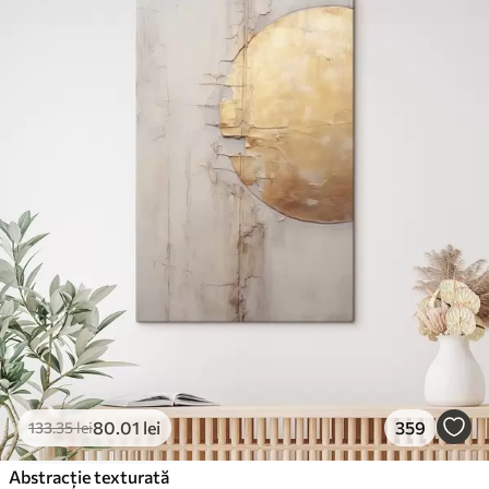
80
.01
lei
359
133
.35
lei
Abstracție texturată