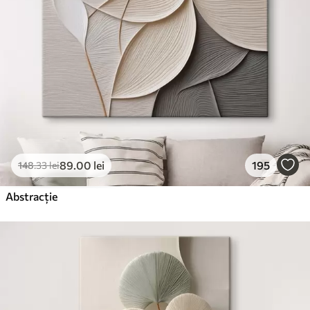
89
.00
lei
195
148
.33
lei
Abstracție