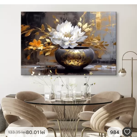
80
.01
lei
984
133
.35
lei