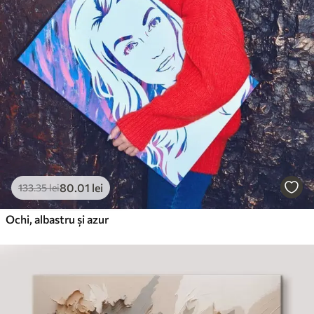
80
.01
lei
133
.35
lei
Ochi, albastru și azur