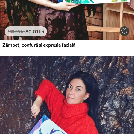
80
.01
lei
133
.35
lei
Zâmbet, coafură și expresie facială