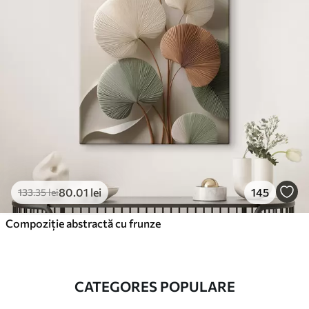
80
.01
lei
145
133
.35
lei
Compoziție abstractă cu frunze
CATEGORES POPULARE