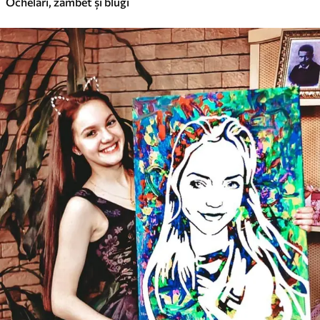
Ochelari, zâmbet și blugi
✓
Suprafață tip pânză
✓
Material ecologic