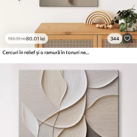
80
.01
lei
344
133
.35
lei
Cercuri în relief și o ramură în tonuri neutre calde