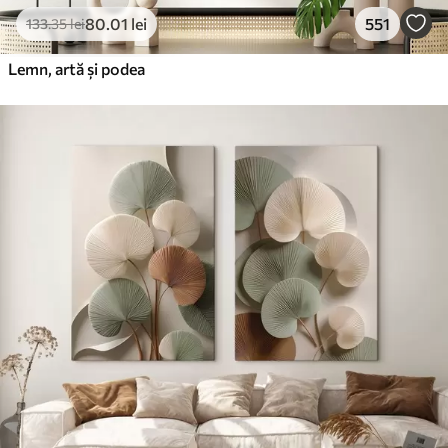
80
.01
lei
551
133
.35
lei
Lemn, artă și podea