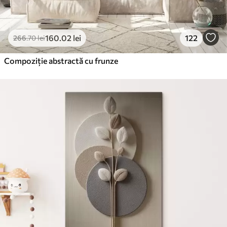
160
.02
lei
122
266
.70
lei
Compoziție abstractă cu frunze