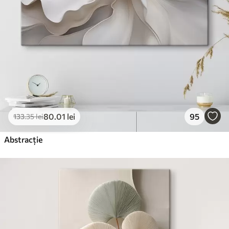
80
.01
lei
95
133
.35
lei
Abstracție