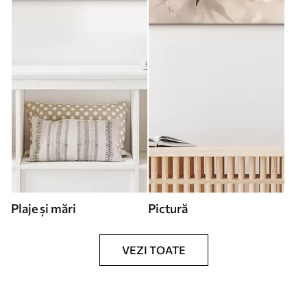
Plaje și mări
Pictură
VEZI TOATE