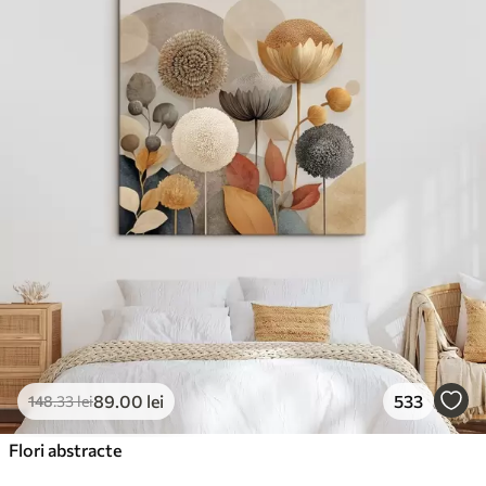
89
.00
lei
533
148
.33
lei
Flori abstracte