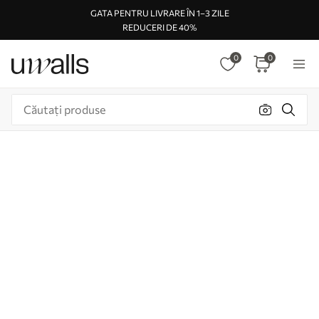
GATA PENTRU LIVRARE ÎN 1–3 ZILE
REDUCERI DE 40%
0
0