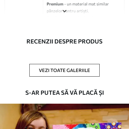
Premium
- un material mat similar
pânzelor pentru artiști.
Eco-Premium
- pânză de înaltă calitate
fabricată din bumbac 100%.
Autor
UWALLS
RECENZII DESPRE PRODUS
Numărul
s34679
articolului
VEZI TOATE GALERIILE
În plus
Puteți adăuga un strat de lac.
Materiale disponibile
S-AR PUTEA SĂ VĂ PLACĂ ȘI
Standard
De La
80
.01
lei
✓
Culori vii și intense
✓
Rezistent la decolorare