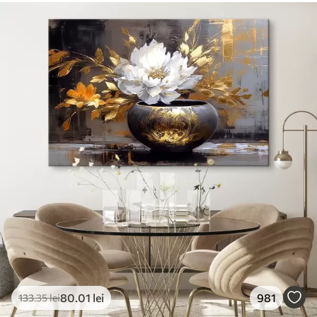
80
.01
lei
981
133
.35
lei