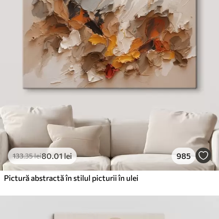
80
.01
lei
985
133
.35
lei
Pictură abstractă în stilul picturii în ulei