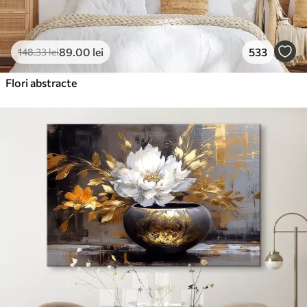
89
.00
lei
533
148
.33
lei
Flori abstracte