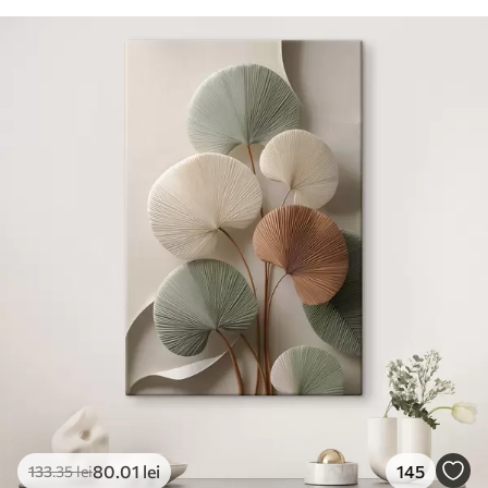
80
.01
lei
145
133
.35
lei