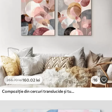
✓
Cerneală sigură și inodoră
✗
Suprafață tip pânză
✗
Material ecologic
Premium
De La
99
.99
lei
✓
Culori vii și intense
✓
Rezistent la decolorare
✓
Cerneală sigură și inodoră
✓
Suprafață tip pânză
✗
Material ecologic
160
.02
lei
16
266
.70
lei
Eco-Premium
De La
124
.99
lei
Compoziție din cercuri translucide și tulpini elegante
✓
Culori vii și intense
✓
Rezistent la decolorare
✓
Cerneală sigură și inodoră