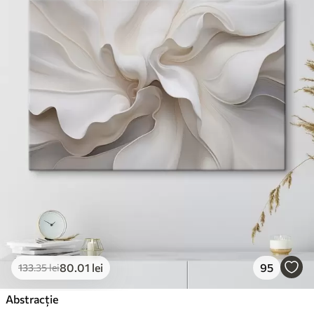
80
.01
lei
95
133
.35
lei
Abstracție