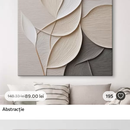
89
.00
lei
195
148
.33
lei
Abstracție