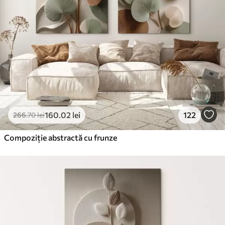
160
.02
lei
122
266
.70
lei
Compoziție abstractă cu frunze