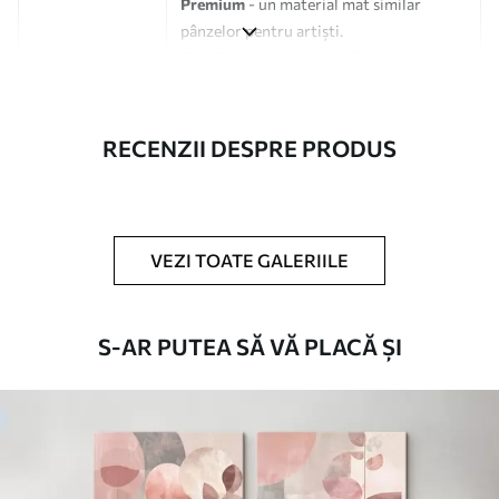
Premium
- un material mat similar
pânzelor pentru artiști.
Eco-Premium
- pânză de înaltă calitate
fabricată din bumbac 100%.
Autor
UWALLS
RECENZII DESPRE PRODUS
Numărul
s36306
articolului
VEZI TOATE GALERIILE
În plus
Puteți adăuga un strat de lac.
Materiale disponibile
S-AR PUTEA SĂ VĂ PLACĂ ȘI
Standard
De La
80
.01
lei
✓
Culori vii și intense
✓
Rezistent la decolorare