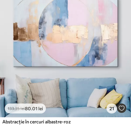
✓
Suprafață tip pânză
✓
Material ecologic
80
.01
lei
21
133
.35
lei
Abstracție în cercuri albastre-roz