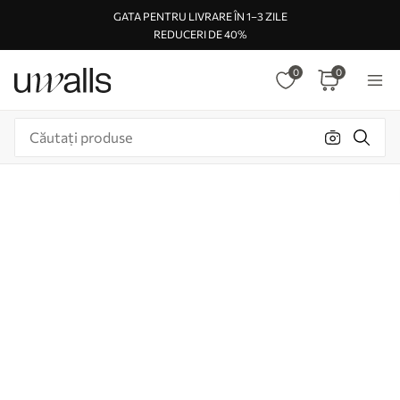
GATA PENTRU LIVRARE ÎN 1–3 ZILE
REDUCERI DE 40%
0
0