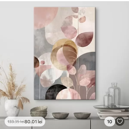
80
.01
lei
10
133
.35
lei