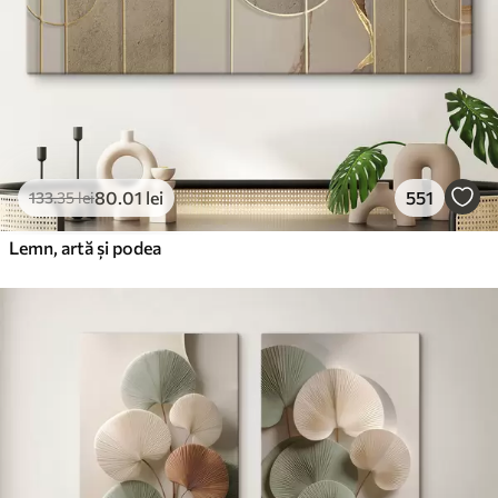
80
.01
lei
551
133
.35
lei
Lemn, artă și podea