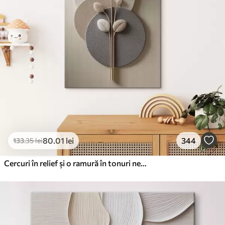
80
.01
lei
344
133
.35
lei
Cercuri în relief și o ramură în tonuri neutre calde