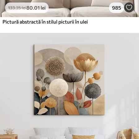
80
.01
lei
985
133
.35
lei
Pictură abstractă în stilul picturii în ulei