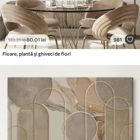
80
.01
lei
981
133
.35
lei
Floare, plantă și ghiveci de flori