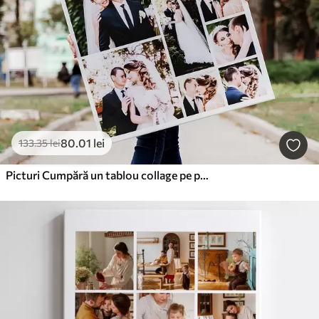
80
.01
lei
133
.35
lei
Picturi Cumpără un tablou collage pe pânză