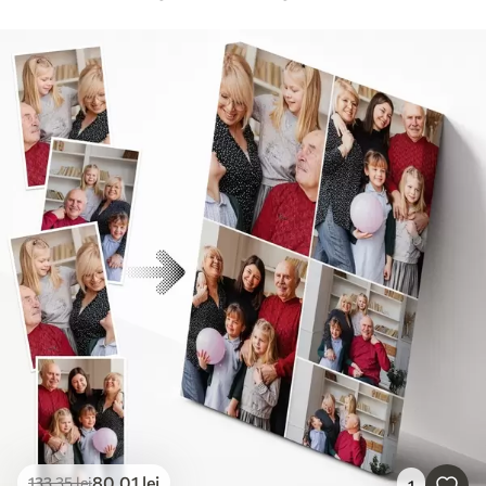
80
.01
lei
133
.35
lei
1