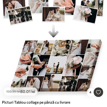
80
.01
lei
133
.35
lei
4
Picturi Tablou collage pe pânză cu livrare