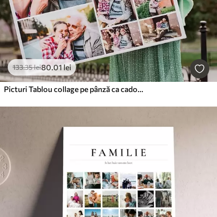
80
.01
lei
133
.35
lei
Picturi Tablou collage pe pânză ca cadou pentru aniversare