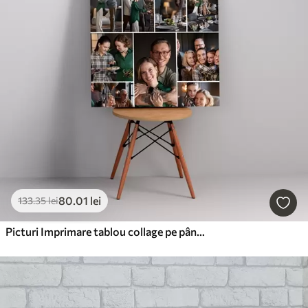
80
.01
lei
133
.35
lei
Picturi Imprimare tablou collage pe pânză cu livrare