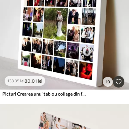
80
.01
lei
133
.35
lei
10
Picturi Crearea unui tablou collage din fotografii