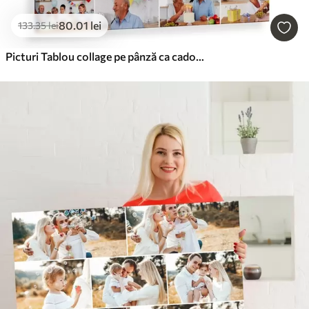
80
.01
lei
133
.35
lei
Picturi Tablou collage pe pânză ca cadou pentru aniversare