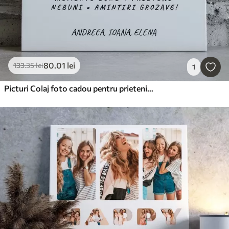
80
.01
lei
133
.35
lei
1
Picturi Colaj foto cadou pentru prieteni de sărbători