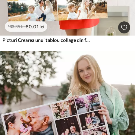
80
.01
lei
133
.35
lei
Picturi Crearea unui tablou collage din fotografii