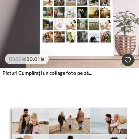
80
.01
lei
133
.35
lei
Picturi Cumpărați un collage foto pe pânză ca cadou