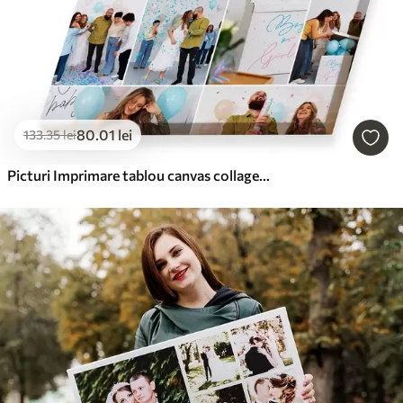
80
.01
lei
133
.35
lei
Picturi Imprimare tablou canvas collage la comandă