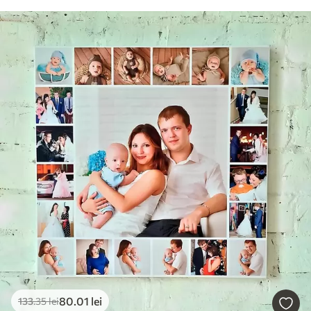
80
.01
lei
133
.35
lei