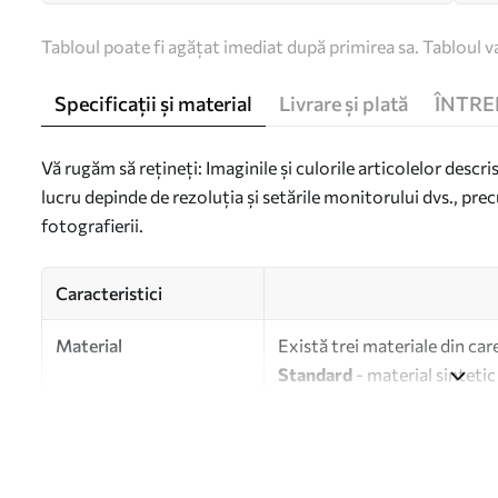
Tabloul poate fi agățat imediat după primirea sa. Tabloul va
Specificații și material
Livrare și plată
ÎNTRE
Vă rugăm să rețineți: Imaginile și culorile articolelor descri
lucru depinde de rezoluția și setările monitorului dvs., prec
fotografierii.
Caracteristici
Material
Există trei materiale din car
Standard
- material sintetic
Premium
- un material mat s
Eco-Premium
- pânză de în
Autor
UWALLS