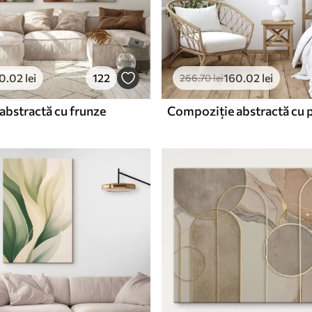
0
.02
lei
122
160
.02
lei
266
.70
lei
abstractă cu frunze
Compoziție abstractă cu 