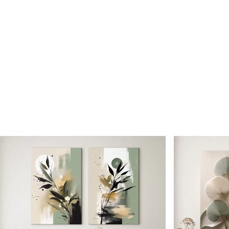
Numărul articolului
m30466
În plus
Puteți adăuga un strat de la
Materiale disponibile
Standard
Premium
De La
160
.02
lei
De La
199
.98
lei
✓
✓
Culori vii și intense
Culori vii și intense
✓
✓
Rezistent la decolorare
Rezistent la decolora
✓
✓
Cerneală sigură și inodoră
Cerneală sigură și ino
✗
✓
Suprafață tip pânză
Suprafață tip pânză
✗
✗
Material ecologic
Material ecologic