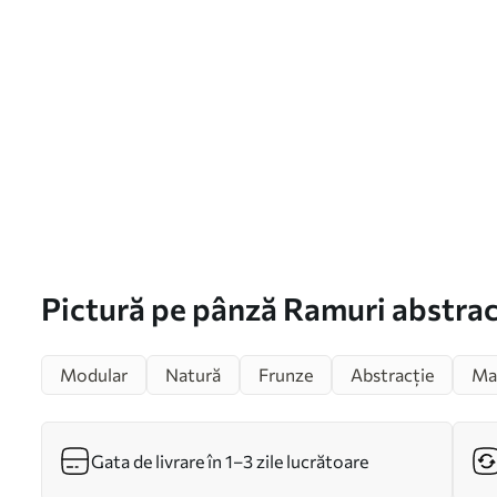
Pictură pe pânză Ramuri abstra
Modular
Natură
Frunze
Abstracție
Ma
Gata de livrare în 1–3 zile lucrătoare