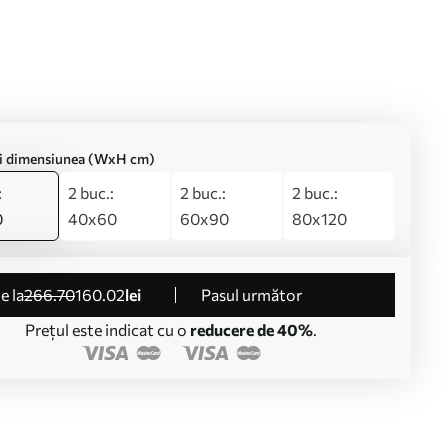
ți dimensiunea (WxH cm)
:
2 buc.:
2 buc.:
2 buc.:
0
40x60
60x90
80x120
de la
266
.70
160
.02
lei
Pasul următor
Prețul este indicat cu o
reducere de 40%
.