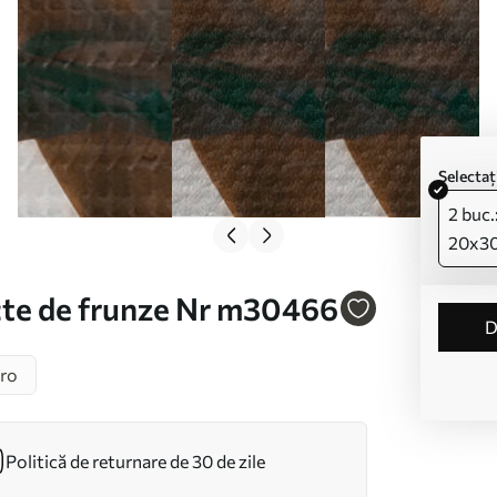
Selecta
2 buc.
20x3
cte de frunze Nr m30466
ro
Politică de returnare de 30 de zile