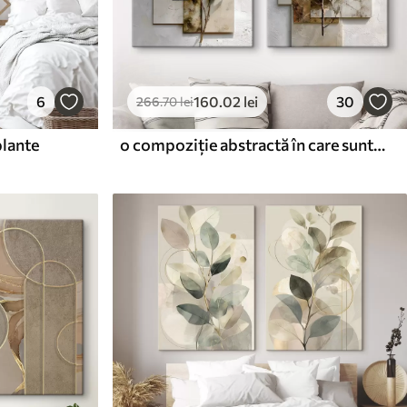
6
160
.02
lei
30
266
.70
lei
plante
o compoziție abstractă în care sunt reprezentate o ramură de măslin și forme geometrice