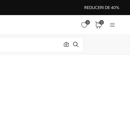
REDUCERI DE 40%
0
0