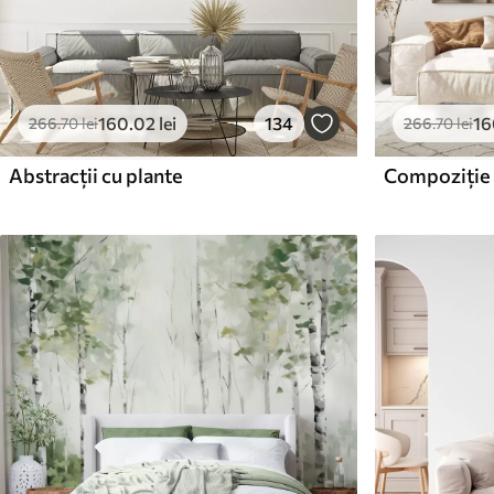
160
.02
lei
134
16
266
.70
lei
266
.70
lei
Abstracții cu plante
Compoziție 