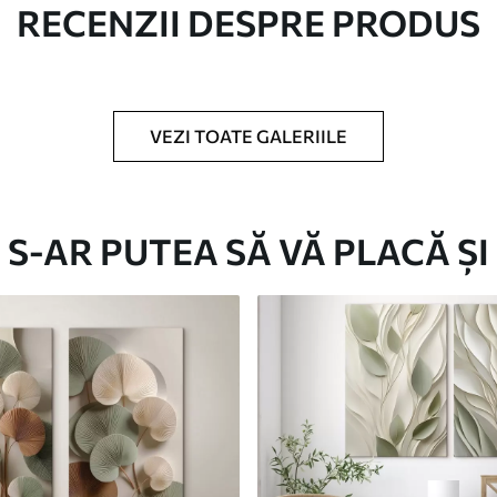
RECENZII DESPRE PRODUS
c.
VEZI TOATE GALERIILE
Eco-Premium
S-AR PUTEA SĂ VĂ PLACĂ ȘI
De La
249
.98
lei
✓
Culori vii și intense
✓
re
Rezistent la decolorare
✓
doră
Cerneală sigură și inodoră
✓
Suprafață tip pânză
✓
Material ecologic