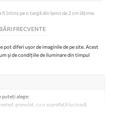
 fi întins pe o targă din lemn de 2 cm lățime.
BĂRI FRECVENTE
se pot diferi ușor de imaginile de pe site. Acest
um și de condițiile de iluminare din timpul
e puteți alege:
 neted, granulat, cu o suprafață lucioasă.
imilar pânzelor pentru artiști.
altă calitate fabricată din bumbac 100%.