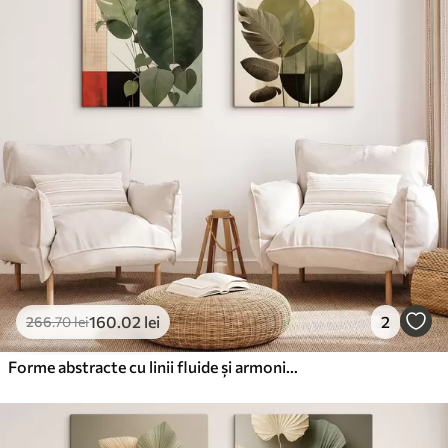
✓
Cerneală sigură și inodoră
✗
Suprafață tip pânză
✗
Material ecologic
Premium
De La
199
.98
lei
✓
Culori vii și intense
✓
Rezistent la decolorare
✓
Cerneală sigură și inodoră
✓
Suprafață tip pânză
✗
Material ecologic
160
.02
lei
2
266
.70
lei
Eco-Premium
De La
249
.98
lei
Forme abstracte cu linii fluide și armonioase, în nuanțe de crem și bej
✓
Culori vii și intense
✓
Rezistent la decolorare
✓
Cerneală sigură și inodoră