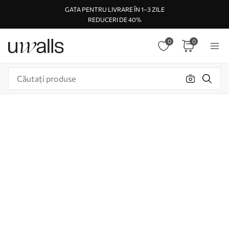
GATA PENTRU LIVRARE ÎN 1–3 ZILE
REDUCERI DE 40%
0
0