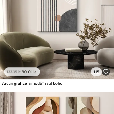
80
.01
lei
115
133
.35
lei
Arcuri grafice la modă în stil boho