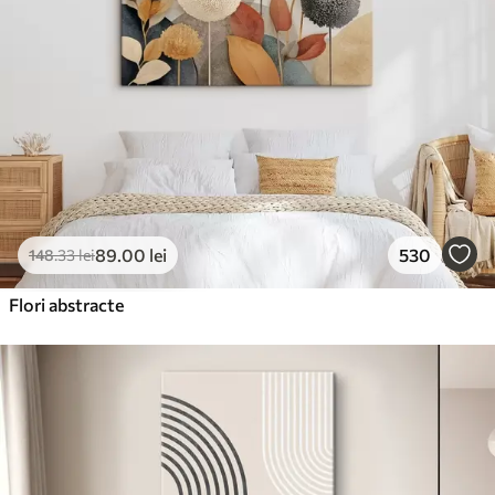
89
.00
lei
530
148
.33
lei
Flori abstracte