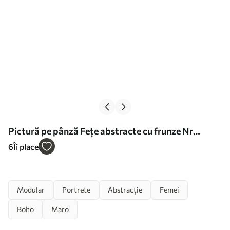
Pictură pe pânză Fețe abstracte cu frunze Nr
m30566
6
Îi place
Modular
Portrete
Abstracție
Femei
Boho
Maro