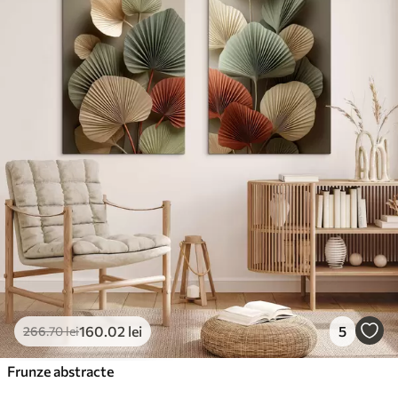
✓
Suprafață tip pânză
✓
Material ecologic
160
.02
lei
5
266
.70
lei
Frunze abstracte