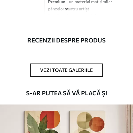
Premium
- un material mat similar
pânzelor pentru artiști.
Eco-Premium
- pânză de înaltă calitate
fabricată din bumbac 100%.
Autor
UWALLS
RECENZII DESPRE PRODUS
Numărul
m30566
articolului
VEZI TOATE GALERIILE
În plus
Puteți adăuga un strat de lac.
Materiale disponibile
S-AR PUTEA SĂ VĂ PLACĂ ȘI
Standard
De La
160
.02
lei
✓
Culori vii și intense
✓
Rezistent la decolorare