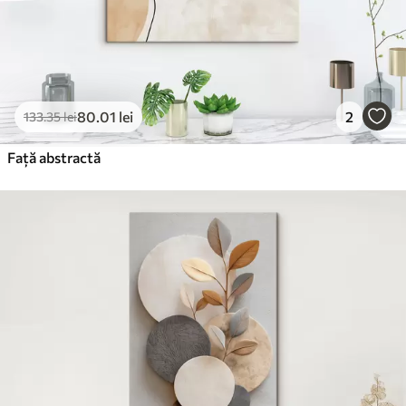
80
.01
lei
2
133
.35
lei
Față abstractă