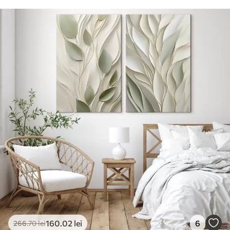
160
.02
lei
6
266
.70
lei