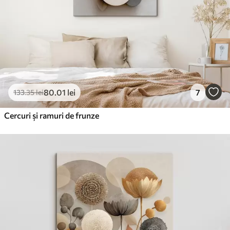
80
.01
lei
7
133
.35
lei
Cercuri și ramuri de frunze