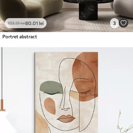
80
.01
lei
3
133
.35
lei
Portret abstract