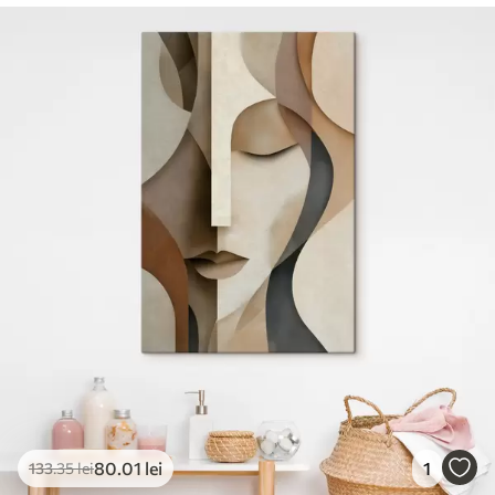
80
.01
lei
1
133
.35
lei