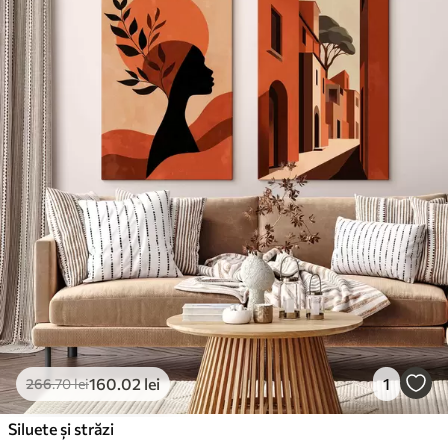
160
.02
lei
1
266
.70
lei
Siluete și străzi