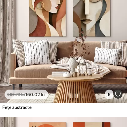
160
.02
lei
6
266
.70
lei
Fețe abstracte