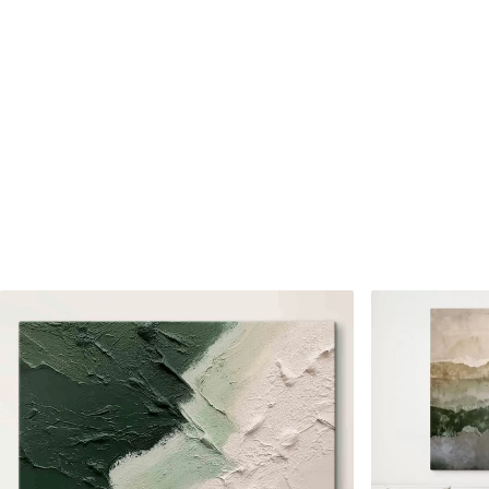
Numărul articolului
s40848
În plus
Puteți adăuga un strat de la
Materiale disponibile
Standard
Premium
De La
80
.01
lei
De La
99
.99
lei
✓
✓
Culori vii și intense
Culori vii și intense
✓
✓
Rezistent la decolorare
Rezistent la decolora
✓
✓
Cerneală sigură și inodoră
Cerneală sigură și ino
✗
✓
Suprafață tip pânză
Suprafață tip pânză
✗
✗
Material ecologic
Material ecologic