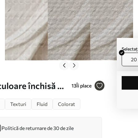
Selecta
20 
culoare închisă Nr
13
Îi place
Texturi
Fluid
Colorat
Politică de returnare de 30 de zile