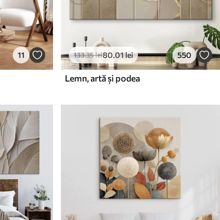
11
80
.01
lei
550
133
.35
lei
Lemn, artă și podea