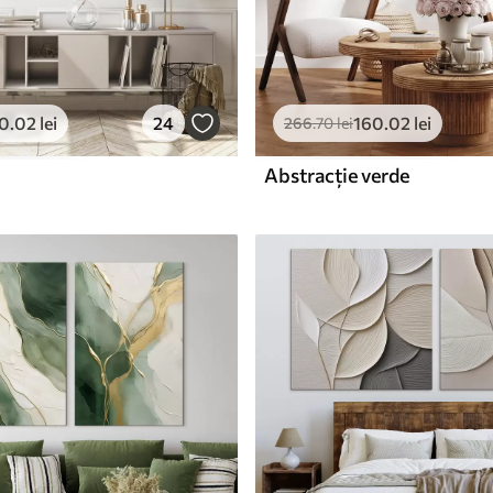
0
.02
lei
24
160
.02
lei
266
.70
lei
Abstracție verde