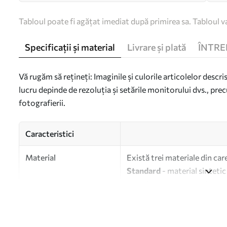
Tabloul poate fi agățat imediat după primirea sa. Tabloul va
Specificații și material
Livrare și plată
ÎNTRE
Vă rugăm să rețineți: Imaginile și culorile articolelor descri
lucru depinde de rezoluția și setările monitorului dvs., prec
fotografierii.
Caracteristici
Material
Există trei materiale din car
Standard
- material sintetic
Premium
- un material mat s
Eco-Premium
- pânză de în
Autor
UWALLS