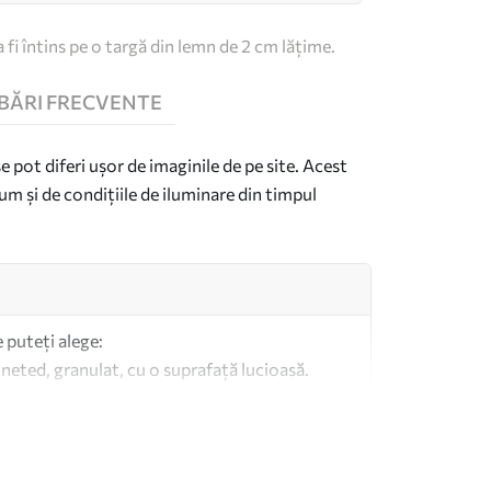
 fi întins pe o targă din lemn de 2 cm lățime.
BĂRI FRECVENTE
se pot diferi ușor de imaginile de pe site. Acest
um și de condițiile de iluminare din timpul
e puteți alege:
 neted, granulat, cu o suprafață lucioasă.
imilar pânzelor pentru artiști.
altă calitate fabricată din bumbac 100%.