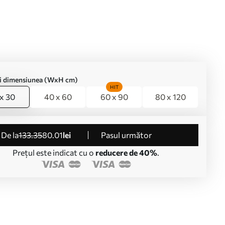
ți dimensiunea (WxH cm)
HIT
x 30
40 x 60
60 x 90
80 x 120
de la
133
.35
80
.01
lei
Pasul următor
Prețul este indicat cu o
reducere de 40%
.