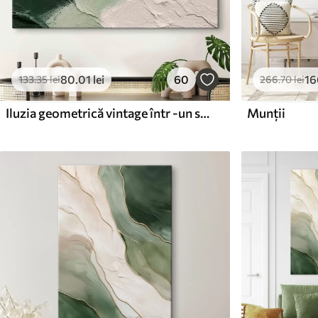
80
.01
lei
60
16
133
.35
lei
266
.70
lei
Iluzia geometrică vintage într -un stil minimalist
Munții