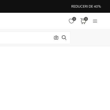
REDUCERI DE 40%
0
0