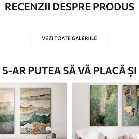
RECENZII DESPRE PRODUS
c.
VEZI TOATE GALERIILE
Eco-Premium
S-AR PUTEA SĂ VĂ PLACĂ ȘI
De La
124
.99
lei
✓
Culori vii și intense
✓
re
Rezistent la decolorare
✓
doră
Cerneală sigură și inodoră
✓
Suprafață tip pânză
✓
Material ecologic