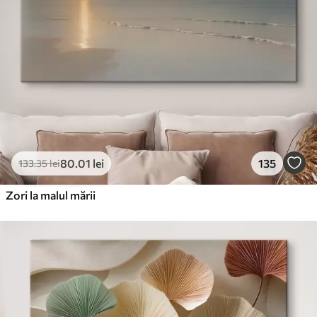
80
.01
lei
135
133
.35
lei
Zori la malul mării