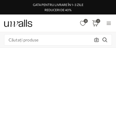
GATA PENTRU LIVRARE ÎN 1–3 ZILE
REDUCERI DE 40%
0
0