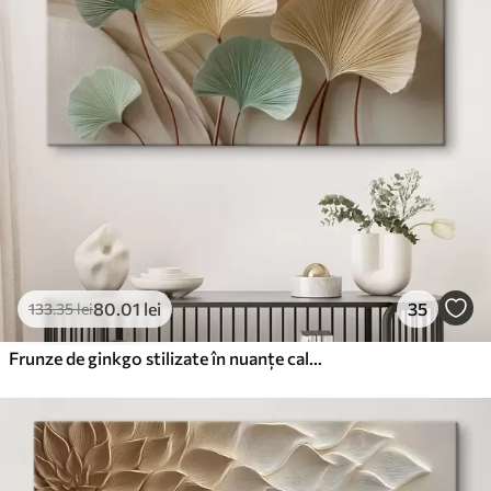
80
.01
lei
35
133
.35
lei
Frunze de ginkgo stilizate în nuanțe calme