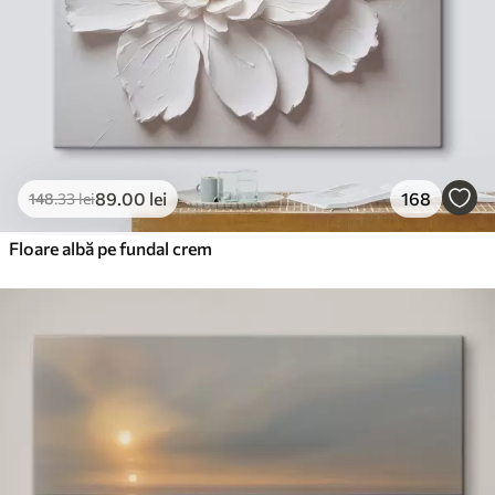
89
.00
lei
168
148
.33
lei
Floare albă pe fundal crem