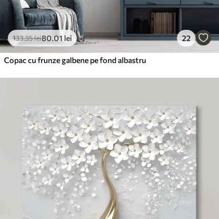
80
.01
lei
22
133
.35
lei
Copac cu frunze galbene pe fond albastru