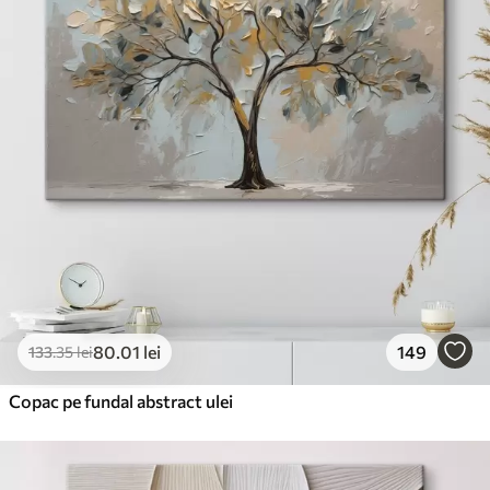
✓
Cerneală sigură și inodoră
✗
Suprafață tip pânză
✗
Material ecologic
Premium
De La
99
.99
lei
✓
Culori vii și intense
✓
Rezistent la decolorare
✓
Cerneală sigură și inodoră
✓
Suprafață tip pânză
✗
Material ecologic
80
.01
lei
149
133
.35
lei
Eco-Premium
De La
124
.99
lei
Copac pe fundal abstract ulei
✓
Culori vii și intense
✓
Rezistent la decolorare
✓
Cerneală sigură și inodoră