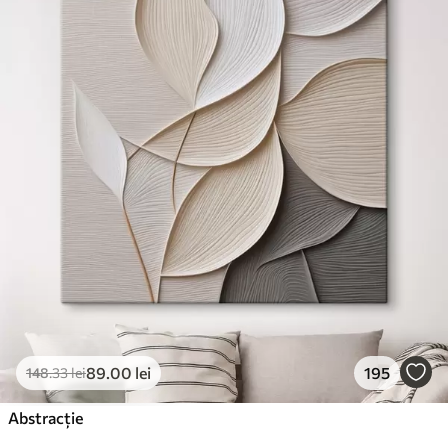
✓
Suprafață tip pânză
✓
Material ecologic
89
.00
lei
195
148
.33
lei
Abstracție