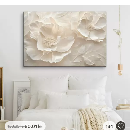
80
.01
lei
134
133
.35
lei