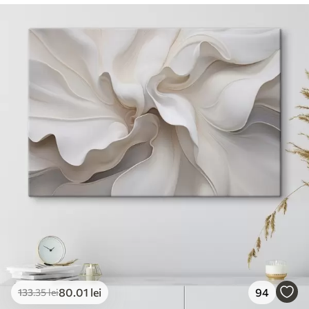
80
.01
lei
94
133
.35
lei