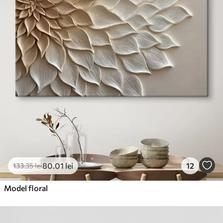
80
.01
lei
12
133
.35
lei
Model floral