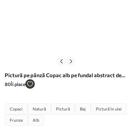
Pictură pe pânză Copac alb pe fundal abstract de
ulei Nr s40860
80
Îi place
Copaci
Natură
Pictură
Bej
Pictură în ulei
Frunze
Alb