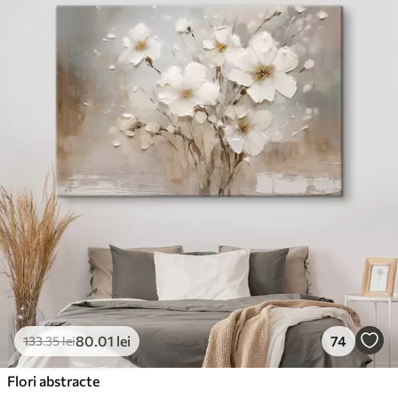
80
.01
lei
74
133
.35
lei
Flori abstracte