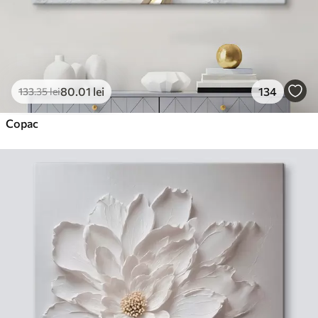
80
.01
lei
134
133
.35
lei
Copac