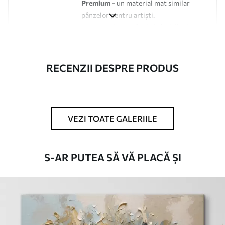
Premium
- un material mat similar
pânzelor pentru artiști.
Eco-Premium
- pânză de înaltă calitate
fabricată din bumbac 100%.
Autor
UWALLS
RECENZII DESPRE PRODUS
Numărul
s40860
articolului
VEZI TOATE GALERIILE
În plus
Puteți adăuga un strat de lac.
Materiale disponibile
S-AR PUTEA SĂ VĂ PLACĂ ȘI
Standard
De La
80
.01
lei
✓
Culori vii și intense
✓
Rezistent la decolorare