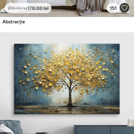
178
.00
lei
151
296
.66
lei
Abstracție