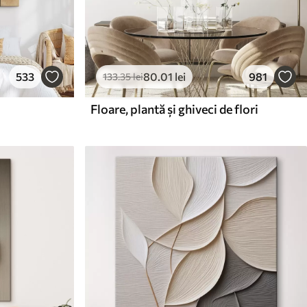
533
80
.01
lei
981
133
.35
lei
Floare, plantă și ghiveci de flori