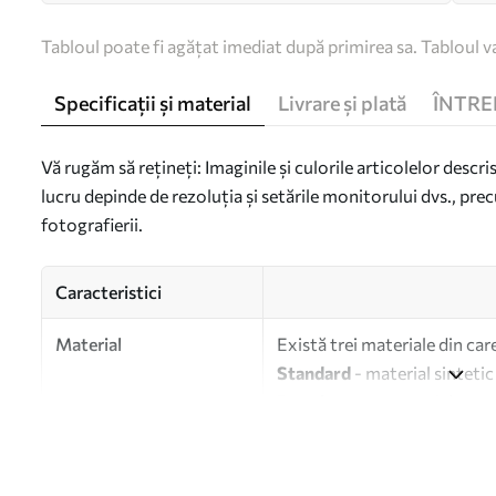
Tabloul poate fi agățat imediat după primirea sa. Tabloul va
Specificații și material
Livrare și plată
ÎNTRE
Vă rugăm să rețineți: Imaginile și culorile articolelor descri
lucru depinde de rezoluția și setările monitorului dvs., prec
fotografierii.
Caracteristici
Material
Există trei materiale din car
Standard
- material sintetic
Premium
- un material mat s
Eco-Premium
- pânză de în
Autor
UWALLS