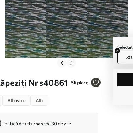
Selecta
30 
zăpeziți Nr s40861
5
Îi place
Albastru
Alb
Politică de returnare de 30 de zile