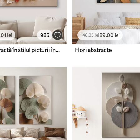
.01
lei
985
89
.00
lei
148
.33
lei
Pictură abstractă în stilul picturii în ulei
Flori abstracte