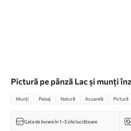
Pictură pe pânză Lac și munți în
Munți
Peisaj
Natură
Acuarelă
Pictură
Gata de livrare în 1–3 zile lucrătoare