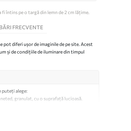
 fi întins pe o targă din lemn de 2 cm lățime.
BĂRI FRECVENTE
se pot diferi ușor de imaginile de pe site. Acest
um și de condițiile de iluminare din timpul
e puteți alege:
 neted, granulat, cu o suprafață lucioasă.
imilar pânzelor pentru artiști.
altă calitate fabricată din bumbac 100%.