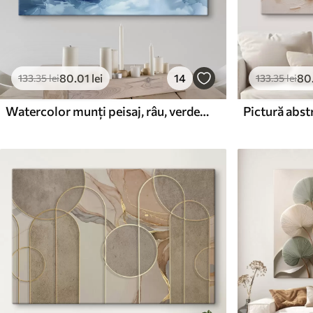
80
.01
lei
14
80
133
.35
lei
133
.35
lei
Watercolor munți peisaj, râu, verde și albastru culori