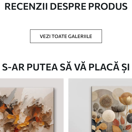
RECENZII DESPRE PRODUS
c.
VEZI TOATE GALERIILE
Eco-Premium
S-AR PUTEA SĂ VĂ PLACĂ ȘI
De La
124
.99
lei
✓
Culori vii și intense
✓
re
Rezistent la decolorare
✓
doră
Cerneală sigură și inodoră
✓
Suprafață tip pânză
✓
Material ecologic