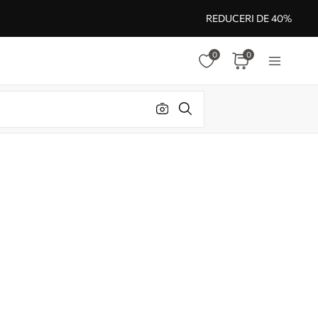
REDUCERI DE 40%
0
0