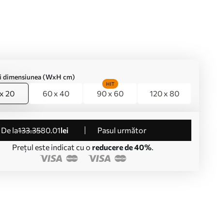
ți dimensiunea (WxH cm)
HIT
x 20
60 x 40
90 x 60
120 x 80
de la
133
.35
80
.01
lei
Pasul următor
Prețul este indicat cu o
reducere de 40%
.