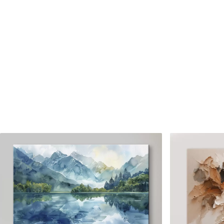
Numărul articolului
s40861
În plus
Puteți adăuga un strat de la
Materiale disponibile
Standard
Premium
De La
80
.01
lei
De La
99
.99
lei
✓
✓
Culori vii și intense
Culori vii și intense
✓
✓
Rezistent la decolorare
Rezistent la decolora
✓
✓
Cerneală sigură și inodoră
Cerneală sigură și ino
✗
✓
Suprafață tip pânză
Suprafață tip pânză
✗
✗
Material ecologic
Material ecologic