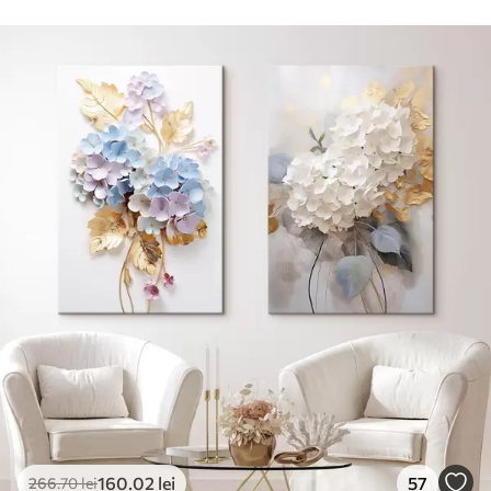
✓
Culori vii și intense
✓
Rezistent la decolorare
✓
Cerneală sigură și inodoră
✓
Suprafață tip pânză
✓
Material ecologic
160
.02
lei
57
266
.70
lei