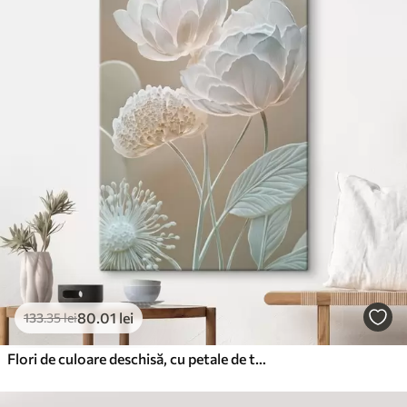
80
.01
lei
133
.35
lei
Flori de culoare deschisă, cu petale de textură delicată