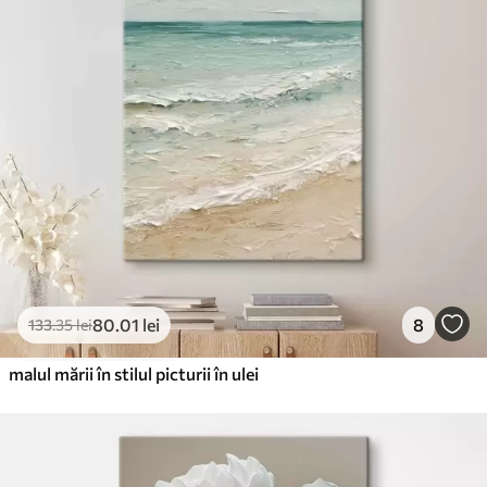
80
.01
lei
8
133
.35
lei
malul mării în stilul picturii în ulei