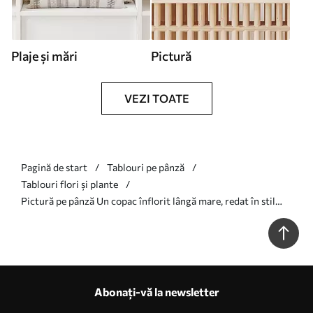
Plaje și mări
Pictură
VEZI TOATE
Pagină de start
Tablouri pe pânză
Tablouri flori și plante
Pictură pe pânză Un copac înflorit lângă mare, redat în stil
basorelief Nr s49248
Abonați-vă la newsletter