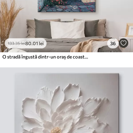
80
.01
lei
36
133
.35
lei
O stradă îngustă dintr-un oraș de coastă, cu clădiri albe, acoperișuri din țiglă roșie și flori roz vibrant