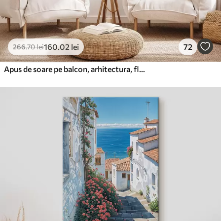
160
.02
lei
72
266
.70
lei
Apus de soare pe balcon, arhitectura, flori înflorite, stil acuarelă, mediteranean