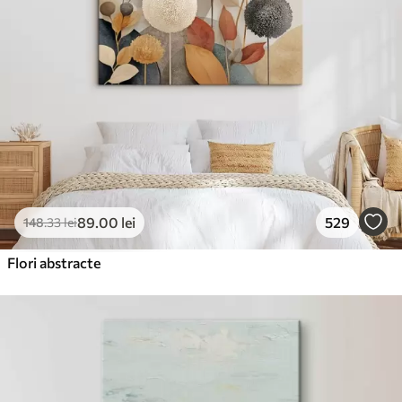
89
.00
lei
529
148
.33
lei
Flori abstracte