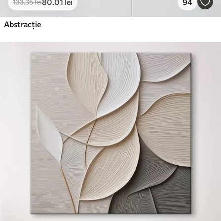
80
.01
lei
94
133
.35
lei
Abstracție