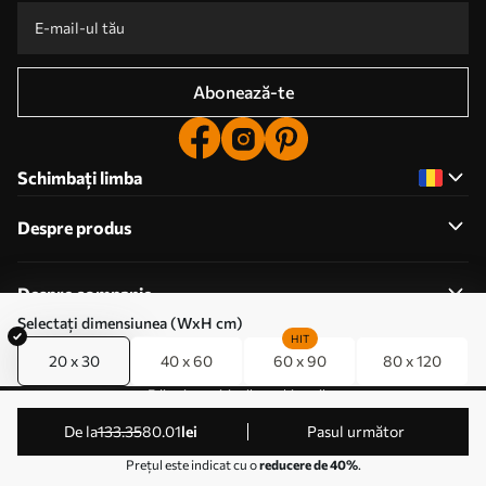
Abonează-te
Schimbați limba
Despre produs
Despre companie
Selectați dimensiunea (WxH cm)
HIT
20 x 30
40 x 60
60 x 90
80 x 120
Editați permisiunile cookie-urilor
© 2011-2026 Uwalls . Toate drepturile rezervate. Operat
de la
133
.35
80
.01
lei
Pasul următor
de KLW Sp. z o.o. VAT ID: PL9223057591.
Prețul este indicat cu o
reducere de 40%
.