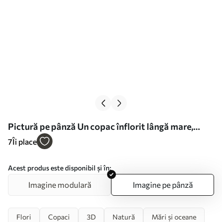
Pictură pe pânză Un copac înflorit lângă mare,
redat în stil basorelief Nr s49248
7
Îi place
Acest produs este disponibil și în:
Imagine modulară
Imagine pe pânză
Flori
Copaci
3D
Natură
Mări și oceane