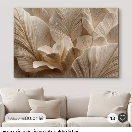
80
.01
lei
13
133
.35
lei
Frunze în relief în nuanțe calde de bej