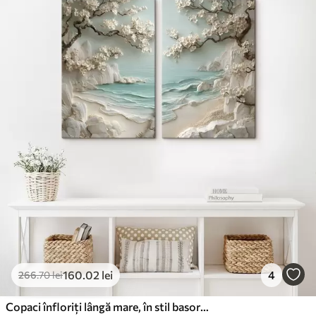
De La
80
.01
lei
✓
Culori vii și intense
✓
Rezistent la decolorare
✓
Cerneală sigură și inodoră
✗
Suprafață tip pânză
✗
Material ecologic
Premium
De La
99
.99
lei
✓
Culori vii și intense
✓
Rezistent la decolorare
✓
Cerneală sigură și inodoră
✓
Suprafață tip pânză
✗
Material ecologic
160
.02
lei
4
266
.70
lei
Eco-Premium
De La
124
.99
lei
Copaci înfloriți lângă mare, în stil basorelief