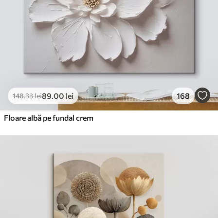
89
.00
lei
168
148
.33
lei
Floare albă pe fundal crem