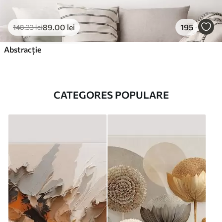
89
.00
lei
195
148
.33
lei
Abstracție
CATEGORES POPULARE