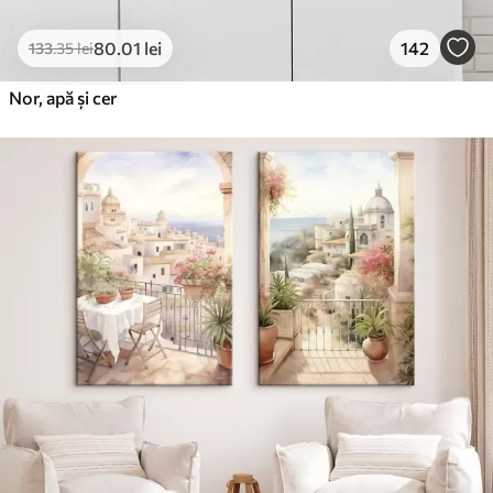
80
.01
lei
142
133
.35
lei
Nor, apă și cer