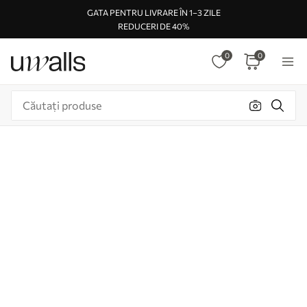
GATA PENTRU LIVRARE ÎN 1–3 ZILE
REDUCERI DE 40%
0
0