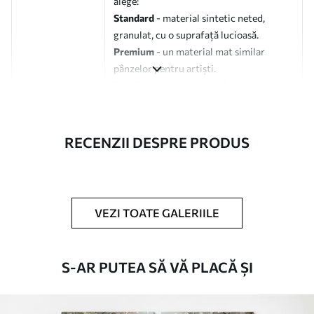
alege:
Standard
- material sintetic neted,
granulat, cu o suprafață lucioasă.
Premium
- un material mat similar
pânzelor pentru artiști.
Eco-Premium
- pânză de înaltă calitate
fabricată din bumbac 100%.
Autor
UWALLS
RECENZII DESPRE PRODUS
Numărul
s49248
articolului
VEZI TOATE GALERIILE
În plus
Puteți adăuga un strat de lac.
Materiale disponibile
S-AR PUTEA SĂ VĂ PLACĂ ȘI
Standard