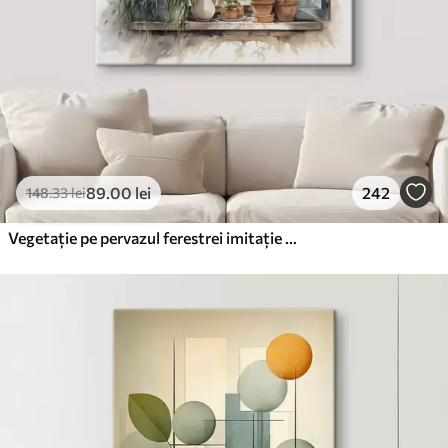
89
.00
lei
242
148
.33
lei
Vegetație pe pervazul ferestrei imitație de acuarelă