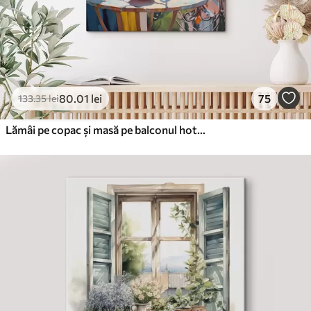
80
.01
lei
75
133
.35
lei
Lămâi pe copac și masă pe balconul hotelului cu vedere la mare imitație pictură în ulei