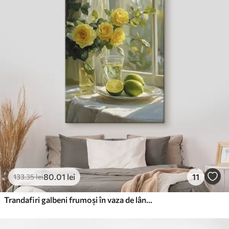
80
.01
lei
11
133
.35
lei
Trandafiri galbeni frumoși în vaza de lângă fereastră, apă cu lămâi verzi