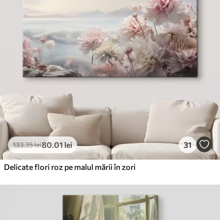
80
.01
lei
31
133
.35
lei
Delicate flori roz pe malul mării în zori