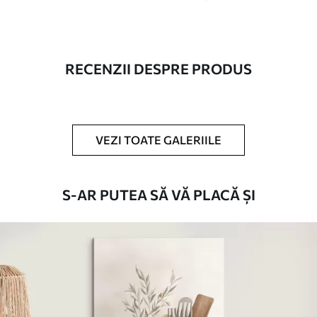
Eco-Premium
- pânză de înaltă calitate
fabricată din bumbac 100%.
Autor
UWALLS
RECENZII DESPRE PRODUS
Numărul
s49255
articolului
VEZI TOATE GALERIILE
În plus
Puteți adăuga un strat de lac.
Materiale disponibile
S-AR PUTEA SĂ VĂ PLACĂ ȘI
Standard
De La
80
.01
lei
✓
Culori vii și intense
✓
Rezistent la decolorare
✓
Cerneală sigură și inodoră
Suprafață tip pânză