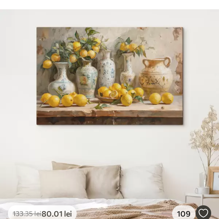
80
.01
lei
109
133
.35
lei