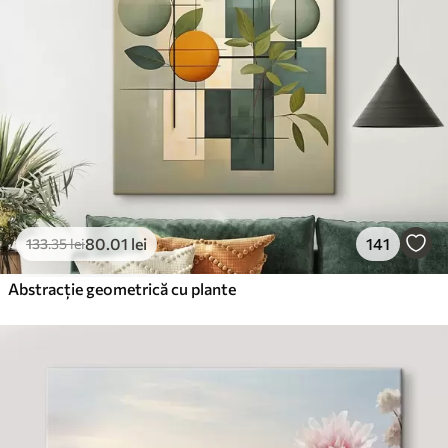
80
.01
lei
141
133
.35
lei
Abstracție geometrică cu plante