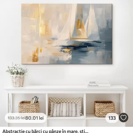
80
.01
lei
133
133
.35
lei
Abstracție cu bărci cu pânze în mare, stil acrilic, apus de soare