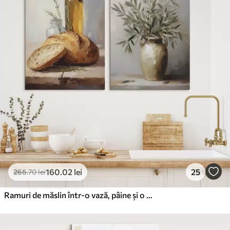
✓
160
.02
lei
25
266
.70
lei
Ramuri de măslin într-o vază, pâine și o sticlă de ulei, pictură imitație