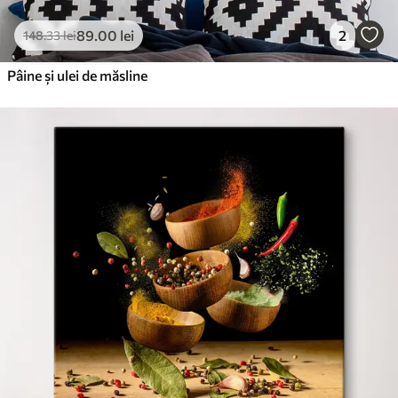
89
.00
lei
2
148
.33
lei
Pâine și ulei de măsline