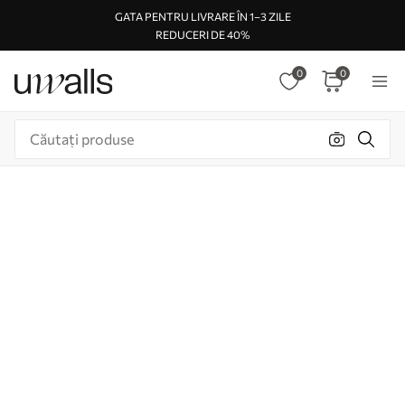
GATA PENTRU LIVRARE ÎN 1–3 ZILE
REDUCERI DE 40%
0
0