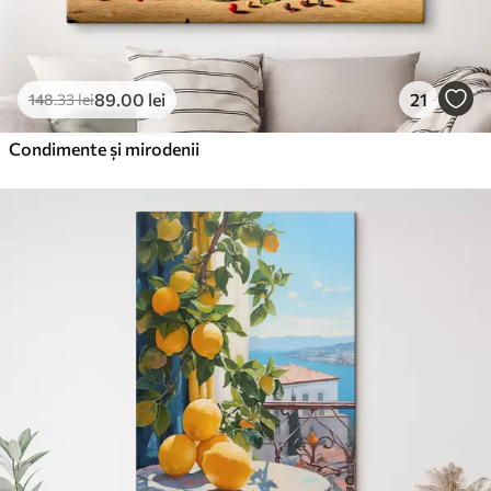
89
.00
lei
21
148
.33
lei
Condimente și mirodenii