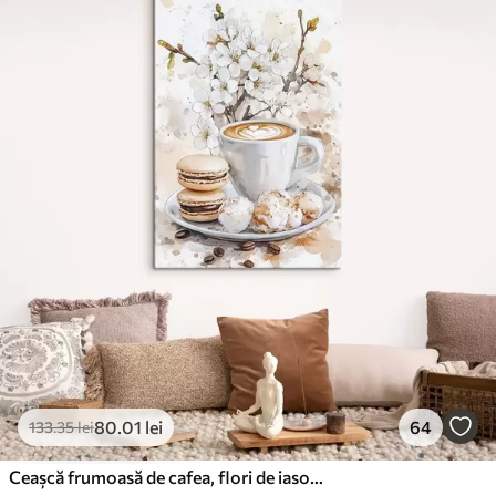
80
.01
lei
64
133
.35
lei
Ceașcă frumoasă de cafea, flori de iasomie, macaroane, culori moi de acuarelă