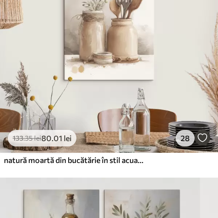
✗
✗
Material ecologic
Premium
De La
99
.99
lei
✓
Culori vii și intense
✓
Rezistent la decolorare
✓
Cerneală sigură și inodoră
✓
Suprafață tip pânză
✗
Material ecologic
80
.01
lei
28
133
.35
lei
Eco-Premium
De La
124
.99
lei
natură moartă din bucătărie în stil acuarelă
✓
Culori vii și intense
✓
Rezistent la decolorare
✓
Cerneală sigură și inodoră
✓
Suprafață tip pânză
Material ecologic