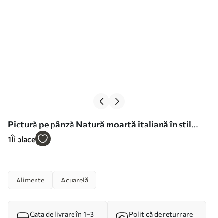
Pictură pe pânză Natură moartă italiană în stil
acuarelă Nr s49255
1
Îi place
Alimente
Acuarelă
Gata de livrare în 1–3
Politică de returnare