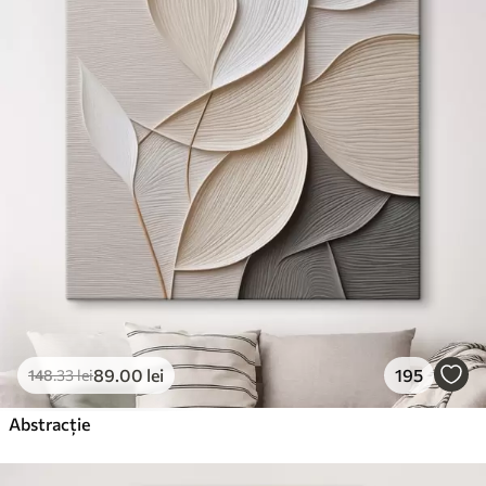
89
.00
lei
195
148
.33
lei
Abstracție