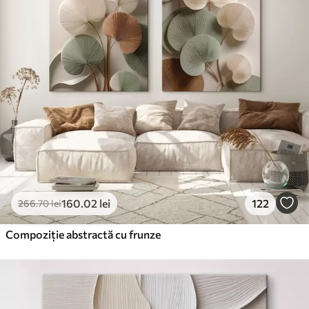
160
.02
lei
122
266
.70
lei
Compoziție abstractă cu frunze