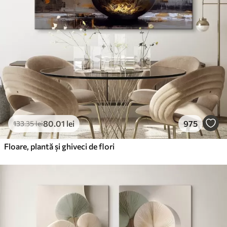
80
.01
lei
975
133
.35
lei
Floare, plantă și ghiveci de flori