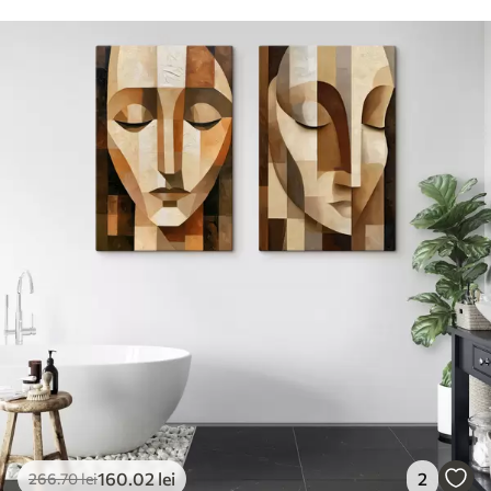
160
.02
lei
2
266
.70
lei