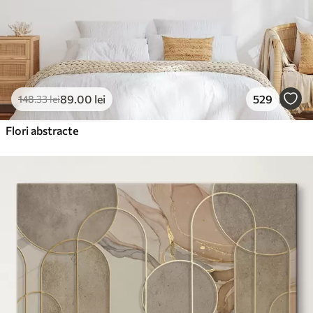
89
.00
lei
529
148
.33
lei
Flori abstracte