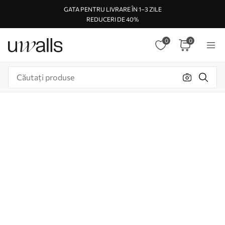
GATA PENTRU LIVRARE ÎN 1–3 ZILE
REDUCERI DE 40%
0
0