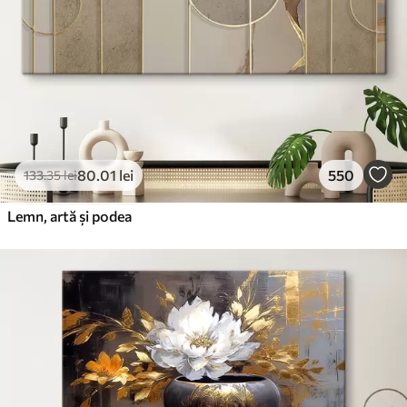
80
.01
lei
550
133
.35
lei
Lemn, artă și podea