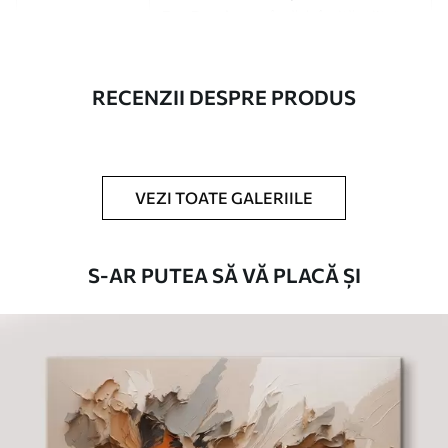
Eco-Premium
- pânză de înaltă calitate
fabricată din bumbac 100%.
Autor
UWALLS
RECENZII DESPRE PRODUS
Numărul
s49344
articolului
VEZI TOATE GALERIILE
În plus
Puteți adăuga un strat de lac.
Materiale disponibile
S-AR PUTEA SĂ VĂ PLACĂ ȘI
Standard
De La
80
.01
lei
✓
Culori vii și intense
✓
Rezistent la decolorare
✓
Cerneală sigură și inodoră
Suprafață tip pânză