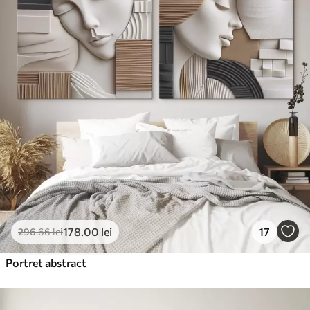
✓
178
.00
lei
17
296
.66
lei
Portret abstract