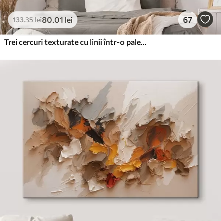
80
.01
lei
67
133
.35
lei
Trei cercuri texturate cu linii într-o paletă de culori teracotă-negru