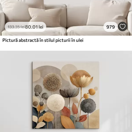
80
.01
lei
979
133
.35
lei
Pictură abstractă în stilul picturii în ulei