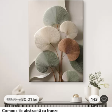
80
.01
lei
143
133
.35
lei
Compoziție abstractă cu frunze