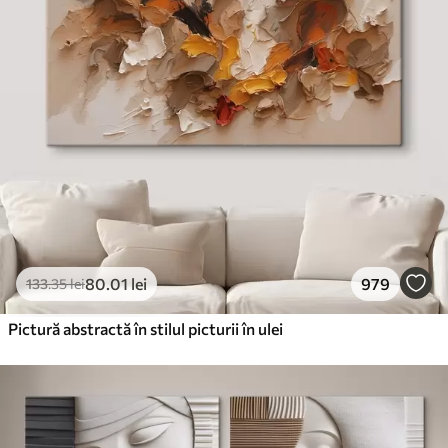
✗
✗
Material ecologic
Premium
De La
99
.99
lei
✓
Culori vii și intense
✓
Rezistent la decolorare
✓
Cerneală sigură și inodoră
✓
Suprafață tip pânză
✗
Material ecologic
80
.01
lei
979
133
.35
lei
Eco-Premium
De La
124
.99
lei
Pictură abstractă în stilul picturii în ulei
✓
Culori vii și intense
✓
Rezistent la decolorare
✓
Cerneală sigură și inodoră
✓
Suprafață tip pânză
Material ecologic