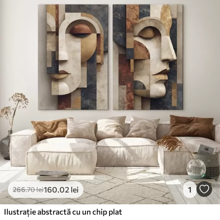
160
.02
lei
1
266
.70
lei
Ilustrație abstractă cu un chip plat