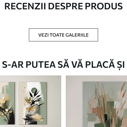
RECENZII DESPRE PRODUS
c.
VEZI TOATE GALERIILE
Eco-Premium
S-AR PUTEA SĂ VĂ PLACĂ ȘI
De La
124
.99
lei
✓
Culori vii și intense
✓
re
Rezistent la decolorare
✓
doră
Cerneală sigură și inodoră
✓
Suprafață tip pânză
✓
Material ecologic