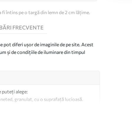
 fi întins pe o targă din lemn de 2 cm lățime.
BĂRI FRECVENTE
se pot diferi ușor de imaginile de pe site. Acest
um și de condițiile de iluminare din timpul
e puteți alege:
 neted, granulat, cu o suprafață lucioasă.
imilar pânzelor pentru artiști.
altă calitate fabricată din bumbac 100%.