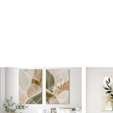
Numărul articolului
s49349
În plus
Puteți adăuga un strat de la
Materiale disponibile
Standard
Premium
De La
80
.01
lei
De La
99
.99
lei
✓
✓
Culori vii și intense
Culori vii și intense
✓
✓
Rezistent la decolorare
Rezistent la decolora
✓
✓
Cerneală sigură și inodoră
Cerneală sigură și ino
✗
✓
Suprafață tip pânză
Suprafață tip pânză
✗
✗
Material ecologic
Material ecologic