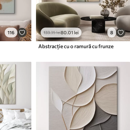
116
80
.01
lei
8
133
.35
lei
Abstracție cu o ramură cu frunze