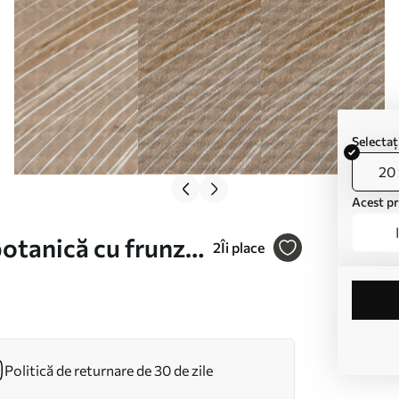
Selecta
20 
Acest pr
otanică cu frunze
2
Îi place
Politică de returnare de 30 de zile