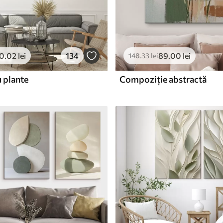
0
.02
lei
134
89
.00
lei
148
.33
lei
u plante
Compoziție abstractă