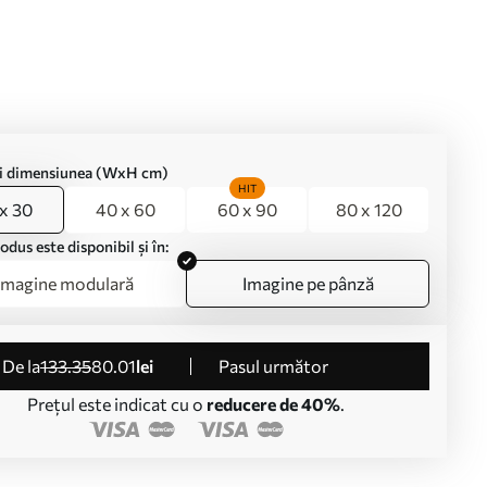
ți dimensiunea (WxH cm)
HIT
x 30
40 x 60
60 x 90
80 x 120
odus este disponibil și în:
Imagine modulară
Imagine pe pânză
de la
133
.35
80
.01
lei
Pasul următor
Prețul este indicat cu o
reducere de 40%
.