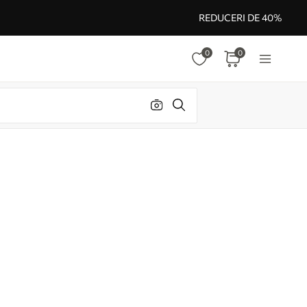
REDUCERI DE 40%
0
0