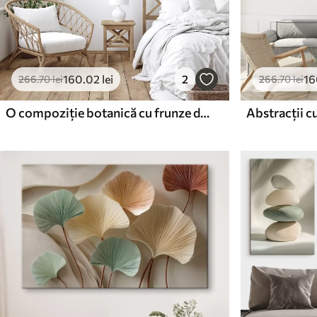
160
.02
lei
2
16
266
.70
lei
266
.70
lei
O compoziție botanică cu frunze delicate
Abstracții c