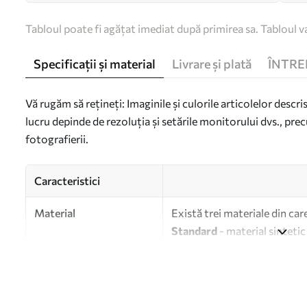
Tabloul poate fi agățat imediat după primirea sa. Tabloul va
Specificații și material
Livrare și plată
ÎNTRE
Vă rugăm să rețineți: Imaginile și culorile articolelor descri
lucru depinde de rezoluția și setările monitorului dvs., prec
fotografierii.
Caracteristici
Material
Există trei materiale din car
Standard
- material sintetic
Premium
- un material mat s
Eco-Premium
- pânză de în
Autor
UWALLS