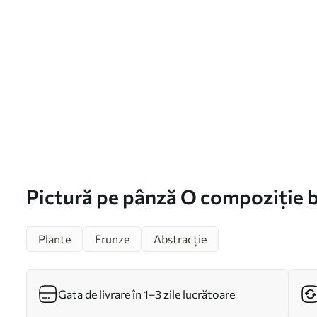
Pictură pe pânză O compoziție b
delicate Nr s49349
Plante
Frunze
Abstracție
Gata de livrare în 1–3 zile lucrătoare