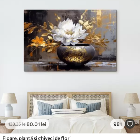
80
.01
lei
981
133
.35
lei
Floare, plantă și ghiveci de flori