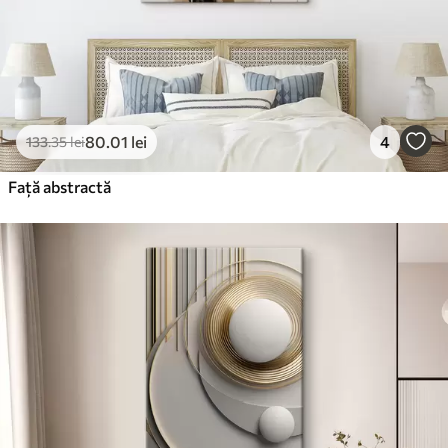
80
.01
lei
4
133
.35
lei
Față abstractă