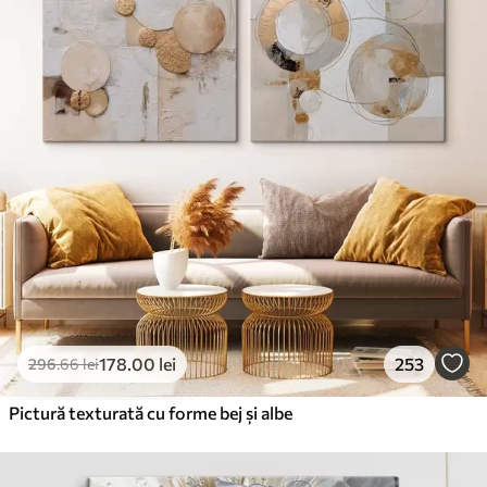
✓
178
.00
lei
253
296
.66
lei
Pictură texturată cu forme bej și albe