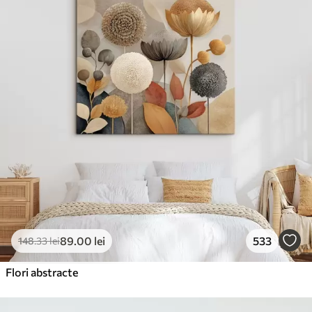
89
.00
lei
533
148
.33
lei
Flori abstracte