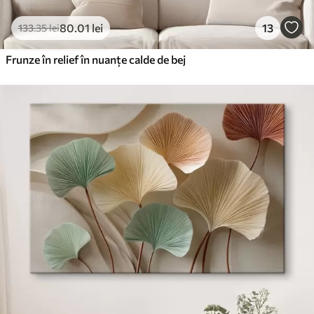
80
.01
lei
13
133
.35
lei
Frunze în relief în nuanțe calde de bej