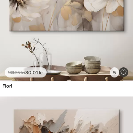
80
.01
lei
5
133
.35
lei
Flori