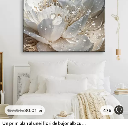
80
.01
lei
476
133
.35
lei
Un prim plan al unei flori de bujor alb cu picături de apă pe petale, pe un fundal neclar