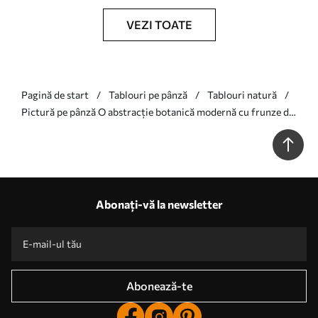
VEZI TOATE
Pagină de start
Tablouri pe pânză
Tablouri natură
Pictură pe pânză O abstracție botanică modernă cu frunze de
bananier Nr s49350
Abonați-vă la newsletter
Abonează-te