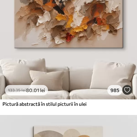
80
.01
lei
985
133
.35
lei
Pictură abstractă în stilul picturii în ulei