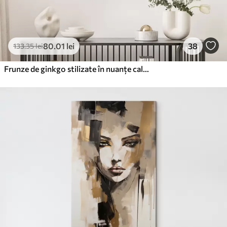
80
.01
lei
38
133
.35
lei
Frunze de ginkgo stilizate în nuanțe calme