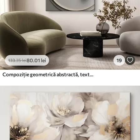
80
.01
lei
19
133
.35
lei
Compoziție geometrică abstractă, texturată, artă modernă și minimalistă