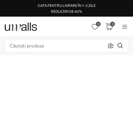
GATA PENTRU LIVRARE ÎN 1–3 ZILE
REDUCERI DE 40%
0
0