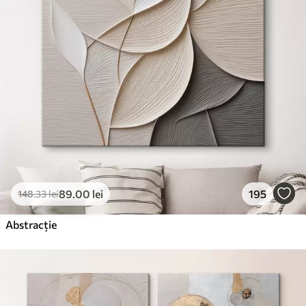
✗
✗
Material ecologic
Premium
De La
99
.99
lei
✓
Culori vii și intense
✓
Rezistent la decolorare
✓
Cerneală sigură și inodoră
✓
Suprafață tip pânză
✗
Material ecologic
89
.00
lei
195
148
.33
lei
Eco-Premium
De La
124
.99
lei
Abstracție
✓
Culori vii și intense
✓
Rezistent la decolorare
✓
Cerneală sigură și inodoră
✓
Suprafață tip pânză
Material ecologic