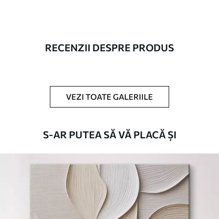
Eco-Premium
- pânză de înaltă calitate
fabricată din bumbac 100%.
Autor
UWALLS
RECENZII DESPRE PRODUS
Numărul
s49350
articolului
VEZI TOATE GALERIILE
În plus
Puteți adăuga un strat de lac.
Materiale disponibile
S-AR PUTEA SĂ VĂ PLACĂ ȘI
Standard
De La
80
.01
lei
✓
Culori vii și intense
✓
Rezistent la decolorare
✓
Cerneală sigură și inodoră
Suprafață tip pânză