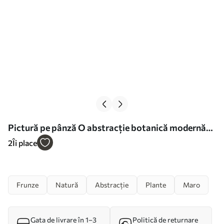
Pictură pe pânză O abstracție botanică modernă
cu frunze de bananier Nr s49350
2
Îi place
Frunze
Natură
Abstracție
Plante
Maro
Gata de livrare în 1–3
Politică de returnare