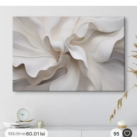
80
.01
lei
95
133
.35
lei