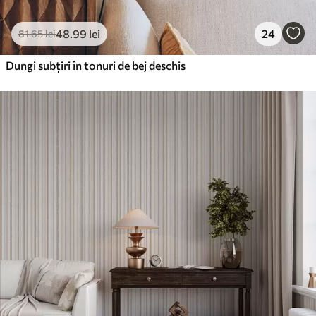
48
.99
lei
24
81
.65
lei
Dungi subțiri în tonuri de bej deschis