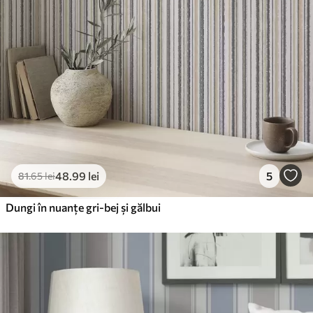
48
.99
lei
5
81
.65
lei
Dungi în nuanțe gri-bej și gălbui