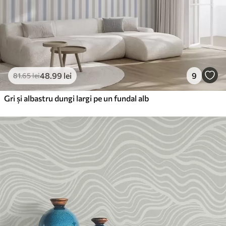
48
.99
lei
9
81
.65
lei
Gri și albastru dungi largi pe un fundal alb