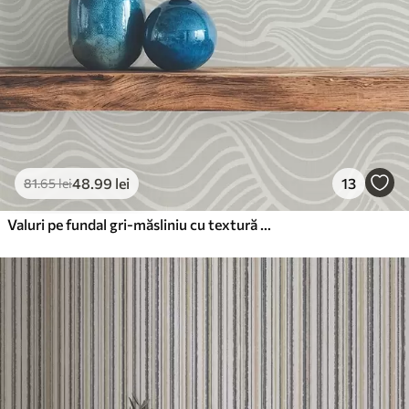
48
.99
lei
13
81
.65
lei
Valuri pe fundal gri-măsliniu cu textură de țesătură