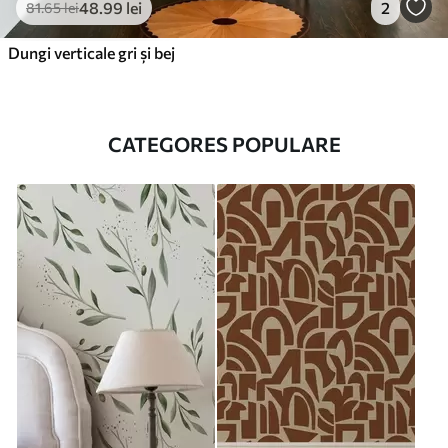
48
.99
lei
2
81
.65
lei
Dungi verticale gri și bej
CATEGORES POPULARE