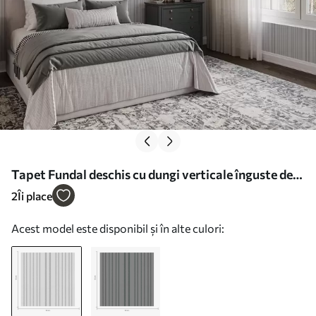
Tapet Fundal deschis cu dungi verticale înguste de
lățime variabilă Nr. a00979
2
Îi place
Acest model este disponibil și în alte culori: