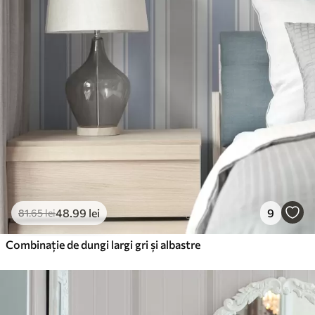
48
.99
lei
9
81
.65
lei
Combinație de dungi largi gri și albastre