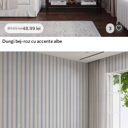
48
.99
lei
3
81
.65
lei
Dungi bej-roz cu accente albe