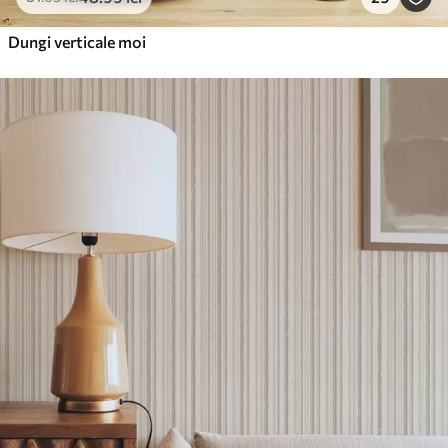
Vinil Premium
250
.00
150
.00
lei
/m²
Dungi verticale moi