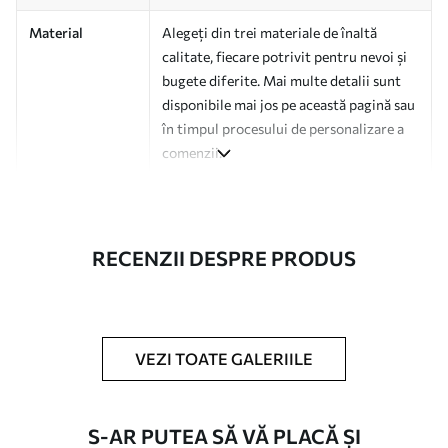
Material
Alegeți din trei materiale de înaltă
calitate, fiecare potrivit pentru nevoi și
bugete diferite. Mai multe detalii sunt
disponibile mai jos pe această pagină sau
în timpul procesului de personalizare a
comenzii.
Autor
Studio de design Uwalls
Numărul
a00979
RECENZII DESPRE PRODUS
articolului
Finisare
Semi-mat.
Producție
Tipărit la comandă și livrat în role de
VEZI TOATE GALERIILE
până la 50 cm lățime.
Opțiuni
Disponibil cu strat de lac și/sau adeziv
S-AR PUTEA SĂ VĂ PLACĂ ȘI