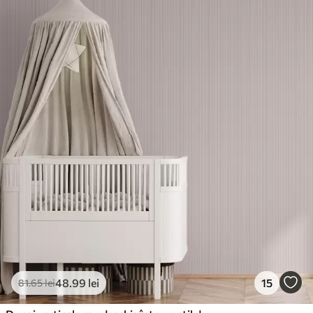
48
.99
lei
15
81
.65
lei