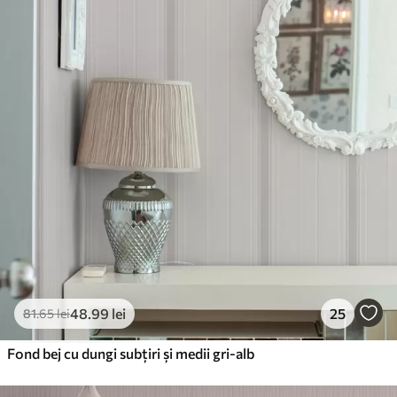
48
.99
lei
25
81
.65
lei
Fond bej cu dungi subțiri și medii gri-alb