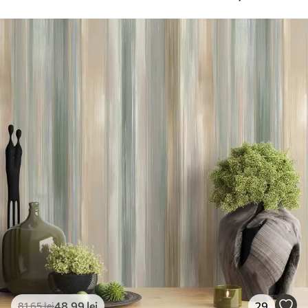
suplimentare
pentru tapet.
Curățare
Se poate curăța ușor cu un burete moale.
Fototapetul cu strat de lac poate fi
curățat cu apă.
Metoda de
Aplicare fără cusături
aplicare
Materiale disponibile
Standard
166
.65
99
.99
lei
/m²
Premium
220
.02
132
.01
lei
/m²
48
.99
lei
29
81
.65
lei