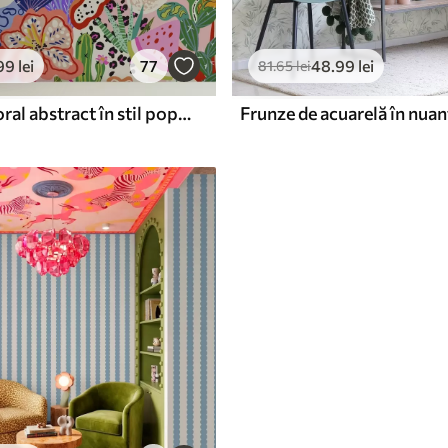
99
lei
77
48
.99
lei
81
.65
lei
Imprimeu floral abstract în stil pop art