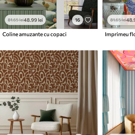
48
.99
lei
16
48
.
81
.65
lei
81
.65
lei
Coline amuzante cu copaci