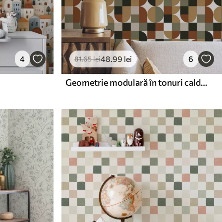
4
48
.99
lei
6
81
.65
lei
Geometrie modulară în tonuri calde, pământii