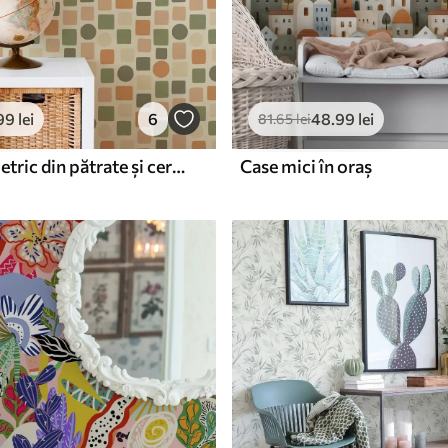
99
lei
6
48
.99
lei
81
.65
lei
Model geometric din pătrate și cercuri în tonuri calde
Case mici în oraș