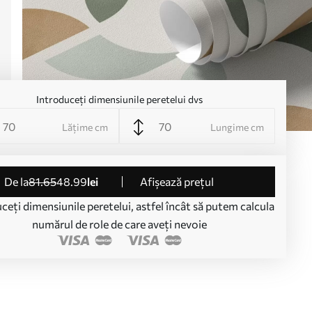
Introduceți dimensiunile peretelui dvs
Lățime cm
Lungime cm
de la
81
.65
48
.99
lei
Afișează prețul
ceți dimensiunile peretelui, astfel încât să putem calcula
numărul de role de care aveți nevoie