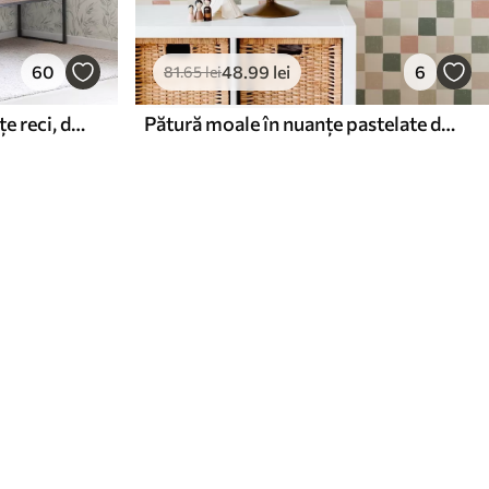
60
48
.99
lei
6
81
.65
lei
Frunze de acuarelă în nuanțe reci, design minimalist
Pătură moale în nuanțe pastelate de verde, roz și bej