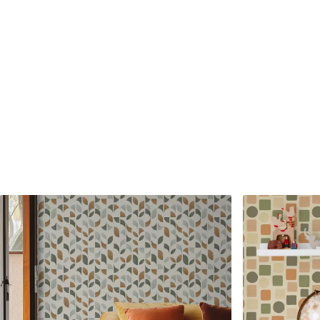
Finisare
Semi-mat.
Producție
Tipărit la comandă și livrat 
Opțiuni suplimentare
Disponibil cu strat de lac și
Curățare
Se poate curăța ușor cu un b
poate fi curățat cu apă.
Metoda de aplicare
Aplicare fără cusături
Materiale disponibile
Standard
Premium
166
.65
220
.02
99
.99
lei
/m²
132
.01
lei
/m²