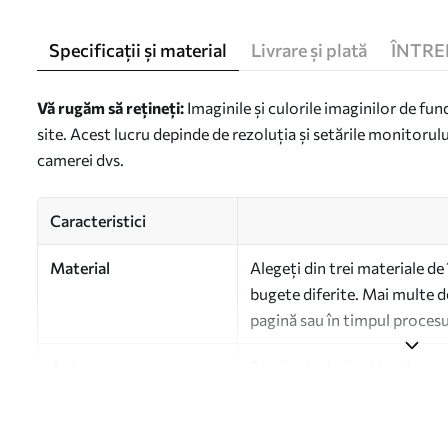
Specificații și material
Livrare și plată
ÎNTRE
Vă rugăm să rețineți:
Imaginile și culorile imaginilor de fun
site. Acest lucru depinde de rezoluția și setările monitorulu
camerei dvs.
Caracteristici
Material
Alegeți din trei materiale de 
bugete diferite. Mai multe de
pagină sau în timpul procesu
Autor
Studio de design Uwalls
Numărul articolului
a00985