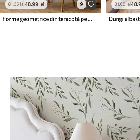
48
.99
lei
9
48
.
81
.65
lei
81
.65
lei
Forme geometrice din teracotă pe pânză de in