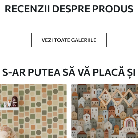
RECENZII DESPRE PRODUS
în role de până la 50 cm lățime.
/sau adeziv pentru tapet.
VEZI TOATE GALERIILE
urete moale. Fototapetul cu strat de lac
S-AR PUTEA SĂ VĂ PLACĂ ȘI
Vinil Premium
250
.00
150
.00
lei
/m²