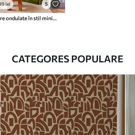
99
lei
5
Dungi albastre ondulate în stil minimalist
CATEGORES POPULARE