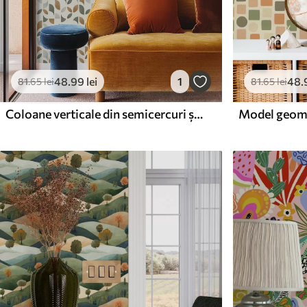
48
.99
lei
1
48
.
81
.65
lei
81
.65
lei
Coloane verticale din semicercuri și frunze, verde-teracotă