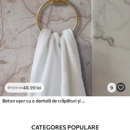
48
.99
lei
9
81
.65
lei
Beton ușor cu o dantelă de crăpături și pete roz
CATEGORES POPULARE