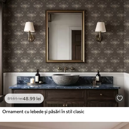
48
.99
lei
81
.65
lei
Ornament cu lebede și păsări în stil clasic