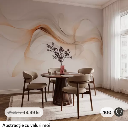
48
.99
lei
100
81
.65
lei
Abstracție cu valuri moi