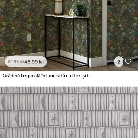
48
.99
lei
2
81
.65
lei
Grădină tropicală întunecată cu flori și frunziș viu colorate