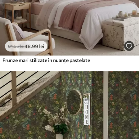
48
.99
lei
81
.65
lei
Frunze mari stilizate în nuanțe pastelate