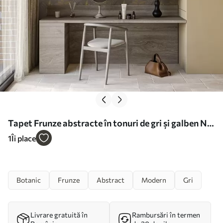
Tapet Frunze abstracte în tonuri de gri și galben Nr.
a01112
1
Îi place
Botanic
Frunze
Abstract
Modern
Gri
Livrare gratuită în
Rambursări în termen