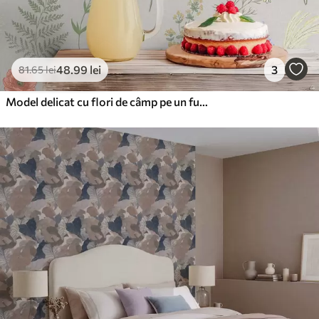
48
.99
lei
3
81
.65
lei
Model delicat cu flori de câmp pe un fundal deschis