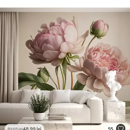
48
.99
lei
55
81
.65
lei