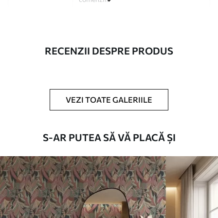
Autor
Studio de design Uwalls
Numărul
a01112
RECENZII DESPRE PRODUS
articolului
Finisare
Semi-mat.
Producție
Tipărit la comandă și livrat în role de
VEZI TOATE GALERIILE
până la 50 cm lățime.
Opțiuni
Disponibil cu strat de lac și/sau adeziv
S-AR PUTEA SĂ VĂ PLACĂ ȘI
suplimentare
pentru tapet.
Curățare
Se poate curăța ușor cu un burete moale.
Fototapetul cu strat de lac poate fi
curățat cu apă.
Metoda de
Aplicare fără cusături