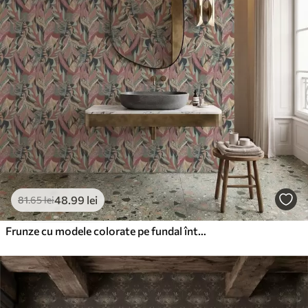
aplicare
Materiale disponibile
Standard
166
.65
99
.99
lei
/m²
Premium
220
.02
132
.01
lei
/m²
48
.99
lei
81
.65
lei
Vinil Premium
250
.00
150
.00
lei
/m²
Frunze cu modele colorate pe fundal întunecat