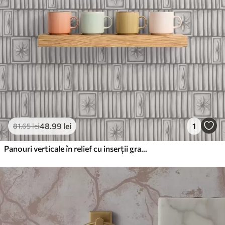
48
.99
lei
1
81
.65
lei
Panouri verticale în relief cu inserții grafice florale