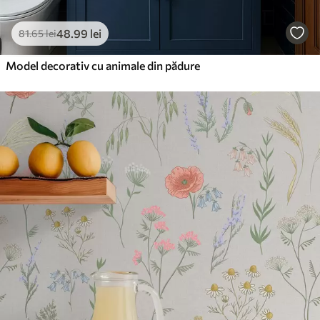
48
.99
lei
81
.65
lei
Model decorativ cu animale din pădure